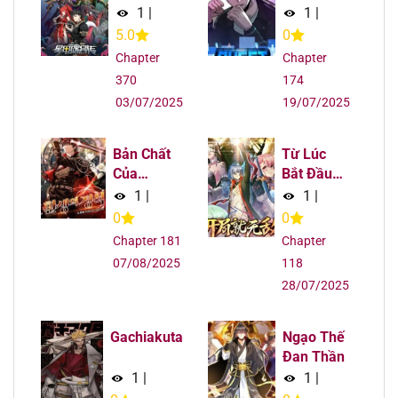
Tướng
1
|
1
|
5.0
0
Chapter 1.2
30/07/2025
Chapter
Chapter
370
174
Chapter 1.1
30/07/2025
03/07/2025
19/07/2025
Bản Chất
Từ Lúc
Của
Bắt Đầu
Chuyển
Liền Vô
1
|
1
|
Sinh
Địch
0
0
Chapter 181
Chapter
07/08/2025
118
28/07/2025
Gachiakuta
Ngạo Thế
Đan Thần
1
|
1
|