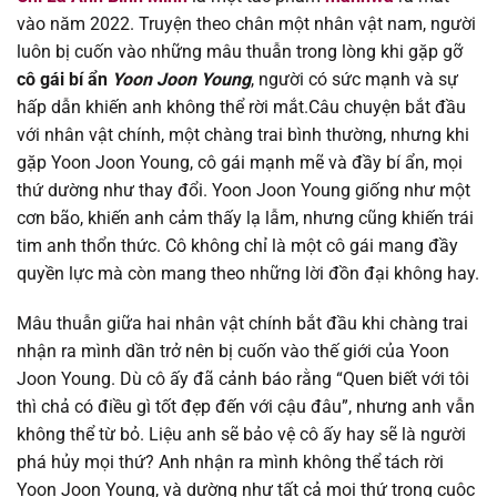
vào năm 2022. Truyện theo chân một nhân vật nam, người
luôn bị cuốn vào những mâu thuẫn trong lòng khi gặp gỡ
Chapter 56
30/07/2025
cô gái bí ẩn
Yoon Joon Young
, người có sức mạnh và sự
hấp dẫn khiến anh không thể rời mắt.Câu chuyện bắt đầu
Chapter 55
30/07/2025
với nhân vật chính, một chàng trai bình thường, nhưng khi
gặp Yoon Joon Young, cô gái mạnh mẽ và đầy bí ẩn, mọi
Chapter 54
30/07/2025
thứ dường như thay đổi. Yoon Joon Young giống như một
cơn bão, khiến anh cảm thấy lạ lẫm, nhưng cũng khiến trái
Chapter 53
30/07/2025
tim anh thổn thức. Cô không chỉ là một cô gái mang đầy
quyền lực mà còn mang theo những lời đồn đại không hay.
Chapter 52
30/07/2025
Mâu thuẫn giữa hai nhân vật chính bắt đầu khi chàng trai
Chapter 51
30/07/2025
nhận ra mình dần trở nên bị cuốn vào thế giới của Yoon
Joon Young. Dù cô ấy đã cảnh báo rằng “Quen biết với tôi
Chapter 50
30/07/2025
thì chả có điều gì tốt đẹp đến với cậu đâu”, nhưng anh vẫn
không thể từ bỏ. Liệu anh sẽ bảo vệ cô ấy hay sẽ là người
Chapter 49
30/07/2025
phá hủy mọi thứ? Anh nhận ra mình không thể tách rời
Yoon Joon Young, và dường như tất cả mọi thứ trong cuộc