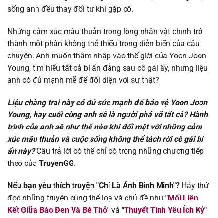
Chapter 48
30/07/2025
sống anh đều thay đổi từ khi gặp cô.
Chapter 47
30/07/2025
Những cảm xúc mâu thuẫn trong lòng nhân vật chính trở
thành một phần không thể thiếu trong diễn biến của câu
Chapter 46
30/07/2025
chuyện. Anh muốn thâm nhập vào thế giới của Yoon Joon
Young, tìm hiểu tất cả bí ẩn đằng sau cô gái ấy, nhưng liệu
Chapter 45
30/07/2025
anh có đủ mạnh mẽ để đối diện với sự thật?
Liệu chàng trai này có đủ sức mạnh để bảo vệ Yoon Joon
Chapter 44
30/07/2025
Young, hay cuối cùng anh sẽ là người phá vỡ tất cả? Hành
trình của anh sẽ như thế nào khi đối mặt với những cảm
Chapter 43
30/07/2025
xúc mâu thuẫn và cuộc sống không thể tách rời cô gái bí
ẩn này?
Câu trả lời có thể chỉ có trong những chương tiếp
Chapter 42
30/07/2025
theo của
TruyenGG
.
Chapter 41
30/07/2025
Nếu bạn yêu thích truyện "Chỉ Là Ánh Bình Minh"?
Hãy thử
đọc những truyện cùng thể loạ và chủ đề như
"
Mối Liên
Chapter 40
30/07/2025
Kết Giữa Báo Đen Và Bé Thỏ
"
và
"
Thuyết Tình Yêu Ích Kỷ
"