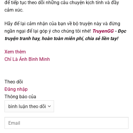
để tiếp tục theo dõi những câu chuyện kịch tính và đầy
Chapter 39
30/07/2025
cảm xúc.
Chapter 38
30/07/2025
Hãy để lại cảm nhận của bạn về bộ truyện này và đừng
ngần ngại để lại góp ý cho chúng tôi nhé!
TruyenGG
- Đọc
Chapter 37
30/07/2025
truyện tranh hay, hoàn toàn miễn phí, chia sẻ liền tay!
Chapter 36
30/07/2025
Xem thêm
Chỉ Là Ánh Bình Minh
Chapter 35
30/07/2025
Chapter 34
30/07/2025
Theo dõi
Đăng nhập
Chapter 33
30/07/2025
Thông báo của
Chapter 32
30/07/2025
Chapter 31
30/07/2025