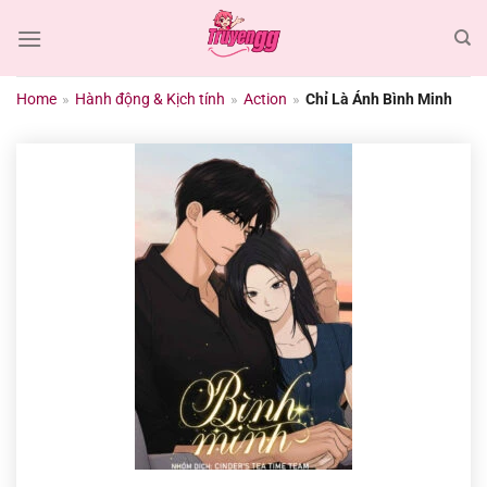
Chuyển
đến
nội
dung
Home
»
Hành động & Kịch tính
»
Action
»
Chỉ Là Ánh Bình Minh