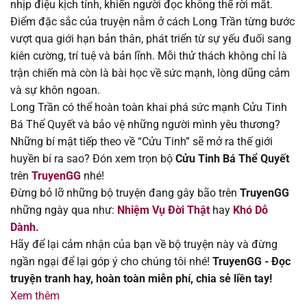
nhịp điệu kịch tính, khiến người đọc không thể rời mắt.
Chapter 43
18/08/2025
Điểm đặc sắc của truyện nằm ở cách Long Trần từng bước
vượt qua giới hạn bản thân, phát triển từ sự yếu đuối sang
Chapter 42
18/08/2025
kiên cường, trí tuệ và bản lĩnh. Mỗi thử thách không chỉ là
trận chiến mà còn là bài học về sức mạnh, lòng dũng cảm
Chapter 41
18/08/2025
và sự khôn ngoan.
Long Trần có thể hoàn toàn khai phá sức mạnh Cửu Tinh
Chapter 40
18/08/2025
Bá Thể Quyết và bảo vệ những người mình yêu thương?
Những bí mật tiếp theo về “Cửu Tinh” sẽ mở ra thế giới
Chapter 39
18/08/2025
huyền bí ra sao? Đón xem trọn bộ
Cửu Tinh Bá Thể Quyết
trên
TruyenGG
nhé!
Chapter 38
18/08/2025
Đừng bỏ lỡ những bộ truyện đang gây bão trên
TruyenGG
những ngày qua như:
Nhiệm Vụ Đời Thật
hay
Khó Dỗ
Chapter 37
18/08/2025
Dành.
Hãy để lại cảm nhận của bạn về bộ truyện này và đừng
Chapter 36
18/08/2025
ngần ngại để lại góp ý cho chúng tôi nhé!
TruyenGG - Đọc
truyện tranh hay, hoàn toàn miễn phí, chia sẻ liền tay!
Chapter 35
18/08/2025
Xem thêm