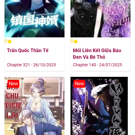
0
0
Trấn Quốc Thần Tế
Mối Liên Kết Giữa Báo
Đen Và Bé Thỏ
Chapter 321 - 26/10/2025
Chapter 140 - 24/07/2025
New
New