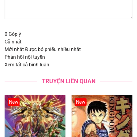
Chapter 25
18/08/2025
Chapter 24
18/08/2025
0
Góp ý
Cũ nhất
Chapter 23
18/08/2025
Mới nhất
Được bỏ phiếu nhiều nhất
Phản hồi nội tuyến
Chapter 22
18/08/2025
Xem tất cả bình luận
Chapter 21
18/08/2025
TRUYỆN LIÊN QUAN
Chapter 20
18/08/2025
New
New
Chapter 19
18/08/2025
Chapter 18
18/08/2025
Chapter 17
18/08/2025