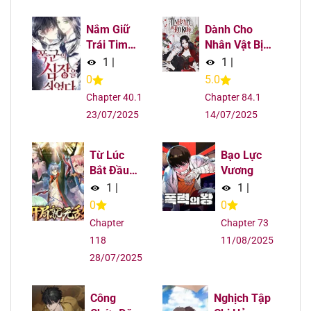
Nắm Giữ
Dành Cho
Trái Tim
Nhân Vật Bị
Của Bạo
Bỏ Rơi Yêu
1
|
1
|
Chúa
Thích Nhất
0
5.0
Của Tôi
Chapter 40.1
Chapter 84.1
23/07/2025
14/07/2025
Từ Lúc
Bạo Lực
Bắt Đầu
Vương
Liền Vô
1
|
1
|
Địch
0
0
Chapter
Chapter 73
118
11/08/2025
28/07/2025
Công
Nghịch Tập