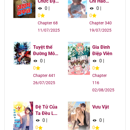
Chức Đặc
Chi Hảo
Dị
Dựng Nhân
0
|
0
|
Sinh
0
0
Chapter 68
Chapter 340
11/07/2025
19/07/2025
Tuyệt thế
Gia Đình
Đường Môn
Điệp Viên
- Đấu La Đại
0
|
0
|
Lục 2
0
0
Chapter 441
Chapter
26/07/2025
116
02/08/2025
Đệ Tử Của
Vưu Vật
Ta Đều Là
Súp Bờ
0
|
0
|
Thần
0
0