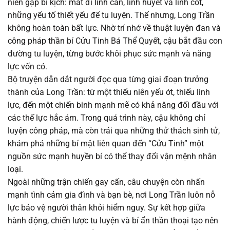
niên gặp bi kịch: mất đi linh căn, linh huyết và linh cốt,
Chapter 52
18/08/2025
những yếu tố thiết yếu để tu luyện. Thế nhưng, Long Trần
không hoàn toàn bất lực. Nhờ trí nhớ về thuật luyện đan và
Chapter 51
18/08/2025
công pháp thần bí Cửu Tinh Bá Thể Quyết, cậu bắt đầu con
đường tu luyện, từng bước khôi phục sức mạnh và năng
Chapter 50
18/08/2025
lực vốn có.
Bộ truyện dẫn dắt người đọc qua từng giai đoạn trưởng
Chapter 49
18/08/2025
thành của Long Trần: từ một thiếu niên yếu ớt, thiếu linh
lực, đến một chiến binh mạnh mẽ có khả năng đối đầu với
Chapter 48
18/08/2025
các thế lực hắc ám. Trong quá trình này, cậu không chỉ
luyện công pháp, mà còn trải qua những thử thách sinh tử,
Chapter 47
18/08/2025
khám phá những bí mật liên quan đến “Cửu Tinh” một
nguồn sức mạnh huyền bí có thể thay đổi vận mệnh nhân
Chapter 46
18/08/2025
loại.
Ngoài những trận chiến gay cấn, câu chuyện còn nhấn
Chapter 45
18/08/2025
mạnh tình cảm gia đình và bạn bè, nơi Long Trần luôn nỗ
lực bảo vệ người thân khỏi hiểm nguy. Sự kết hợp giữa
Chapter 44
18/08/2025
hành động, chiến lược tu luyện và bí ẩn thần thoại tạo nên