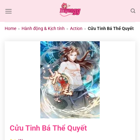
Chuyển
đến
nội
dung
Home
»
Hành động & Kịch tính
»
Action
»
Cửu Tinh Bá Thể Quyết
Cửu Tinh Bá Thể Quyết