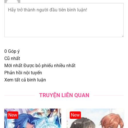
Chapter 65
31/07/2025
Chapter 64
31/07/2025
Chapter 63
31/07/2025
Chapter 62
31/07/2025
0
Góp ý
Cũ nhất
Chapter 61
31/07/2025
Mới nhất
Được bỏ phiếu nhiều nhất
Phản hồi nội tuyến
Chapter 60
31/07/2025
Xem tất cả bình luận
Chapter 59
31/07/2025
TRUYỆN LIÊN QUAN
Chapter 58
31/07/2025
New
New
Chapter 57
31/07/2025