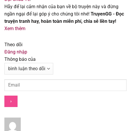
Hãy để lại cảm nhận của bạn về bộ truyện này và đừng
Chapter 73
31/07/2025
ngần ngại để lại góp ý cho chúng tôi nhé!
TruyenGG - Đọc
truyện tranh hay, hoàn toàn miễn phí, chia sẻ liền tay!
Chapter 72
31/07/2025
Xem thêm
Chapter 71
31/07/2025
Theo dõi
Đăng nhập
Chapter 70
31/07/2025
Thông báo của
Chapter 69
31/07/2025
Chapter 68
31/07/2025
Chapter 67
31/07/2025
Chapter 66
31/07/2025