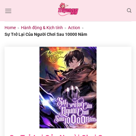
Chuyển
đến
nội
dung
Home
»
Hành động & Kịch tính
»
Action
»
Sự Trở Lại Của Người Chơi Sau 10000 Năm