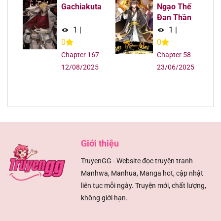
Gachiakuta
Ngạo Thế
Chapter 3
31/07/2025
Đan Thần
1
|
1
|
Chapter 2
31/07/2025
0
0
Chapter 167
Chapter 58
Chapter 1
31/07/2025
12/08/2025
23/06/2025
Giới thiệu
TruyenGG - Website đọc truyện tranh
Manhwa, Manhua, Manga hot, cập nhật
liên tục mỗi ngày. Truyện mới, chất lượng,
không giới hạn.