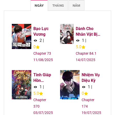
Chapter 21
31/07/2025
NGÀY
THÁNG
NĂM
Chapter 20
31/07/2025
Chapter 19
31/07/2025
Bạo Lực
Dành Cho
Vương
Nhân Vật Bị
Bỏ Rơi Yêu
2
|
1
|
Chapter 18
31/07/2025
Thích Nhất
0
5.0
Của Tôi
Chapter 17
31/07/2025
Chapter 73
Chapter 84.1
11/08/2025
14/07/2025
Chapter 16
31/07/2025
Tinh Giáp
Nhiệm Vụ
Chapter 15
31/07/2025
Hồn
Diệu Kỳ
Tướng
1
|
1
|
Chapter 14
31/07/2025
5.0
0
Chapter
Chapter
Chapter 13
31/07/2025
370
174
03/07/2025
19/07/2025