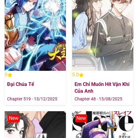
Chapter 56
31/07/2025
Chapter 55
31/07/2025
Chapter 54
31/07/2025
Chapter 53
31/07/2025
Chapter 52
31/07/2025
0
5.0
Chapter 51
31/07/2025
Đại Chúa Tể
Em Chỉ Muốn Hít Vận Khí
Của Anh
Chapter 50
31/07/2025
Chapter 519 - 13/12/2025
Chapter 48 - 15/08/2025
Chapter 49
31/07/2025
New
New
Chapter 48
31/07/2025