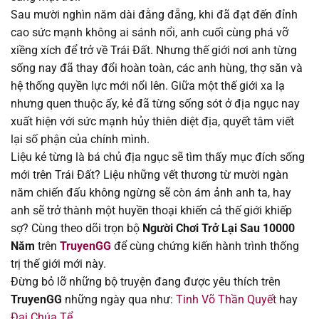
Sau mười nghìn năm dài đằng đẵng, khi đã đạt đến đỉnh
Chapter 82
31/07/2025
cao sức mạnh không ai sánh nổi, anh cuối cùng phá vỡ
xiềng xích để trở về Trái Đất. Nhưng thế giới nơi anh từng
Chapter 81
31/07/2025
sống nay đã thay đổi hoàn toàn, các anh hùng, thợ săn và
hệ thống quyền lực mới nổi lên. Giữa một thế giới xa lạ
Chapter 80
31/07/2025
nhưng quen thuộc ấy, kẻ đã từng sống sót ở địa ngục nay
xuất hiện với sức mạnh hủy thiên diệt địa, quyết tâm viết
Chapter 79
31/07/2025
lại số phận của chính mình.
Liệu kẻ từng là bá chủ địa ngục sẽ tìm thấy mục đích sống
Chapter 78
31/07/2025
mới trên Trái Đất? Liệu những vết thương từ mười ngàn
năm chiến đấu không ngừng sẽ còn ám ảnh anh ta, hay
Chapter 77
31/07/2025
anh sẽ trở thành một huyền thoại khiến cả thế giới khiếp
sợ? Cùng theo dõi trọn bộ
Người Chơi Trở Lại Sau 10000
Chapter 76
31/07/2025
Năm
trên
TruyenGG
để cùng chứng kiến hành trình thống
trị thế giới mới này.
Chapter 75
31/07/2025
Đừng bỏ lỡ những bộ truyện đang được yêu thích trên
TruyenGG
những ngày qua như:
Tinh Võ Thần Quyết
hay
Chapter 74
31/07/2025
Đại Chúa Tể
.