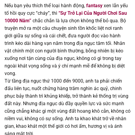
Nếu bạn yêu thích thể loại hành động,
fantasy
xen lẫn yếu
Chapter 91
31/07/2025
tố hồi quy cực “cháy”, thì
“Sự Trở Lại Của Người Chơi Sau
10000 Năm”
chắc chắn là lựa chọn không thể bỏ qua. Bộ
Chapter 90
31/07/2025
truyện mở ra một câu chuyện sinh tồn khốc liệt nơi ranh
giới giữa sự sống và cái chết, đưa người đọc vào hành
Chapter 89
31/07/2025
trình kéo dài hàng vạn năm trong địa ngục tăm tối. Nhân
vật chính một con người bình thường, bỗng nhiên bị kéo
Chapter 88
31/07/2025
xuống nơi tận cùng của địa ngục, không có gì trong tay
ngoài khát vọng sống và ý chí mạnh mẽ để không bị diệt
Chapter 87
31/07/2025
vong.
Từ tầng địa ngục thứ 1000 đến 9000, anh ta phải chiến
Chapter 86
31/07/2025
đấu liên tục, nuốt chửng hàng trăm nghìn ác quỷ, chinh
phục bảy thành trì khủng khiếp, trở thành kẻ thống trị vùng
Chapter 85
31/07/2025
đất này. Nhưng địa ngục dù đầy quyền lực và sức mạnh
cũng chẳng khác gì một vùng đất hoang khô cằn, không có
Chapter 84
31/07/2025
niềm vui, không có sự sống. Anh ta khao khát trở về nhân
gian, khao khát một thế giới có hơi ấm, hương vị và ánh
Chapter 83
31/07/2025
sáng mặt trời.