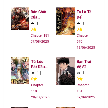
Chapter 12
31/07/2025
Bản Chất
Ta Là Tà
Chapter 11
31/07/2025
Của
Đế
Chuyển
1
|
1
|
Sinh
Chapter 10
31/07/2025
0
0
Chapter 181
Chapter
Chapter 9
31/07/2025
07/08/2025
570
13/06/2025
Chapter 8
31/07/2025
Từ Lúc
Bạn Trai
Chapter 7
31/07/2025
Bắt Đầu
Vệ Sĩ
Liền Vô
1
|
1
|
Địch
Chapter 6
31/07/2025
0
0
Chapter
Chapter
Chapter 5
31/07/2025
118
151
28/07/2025
09/09/2025
Chapter 4
31/07/2025