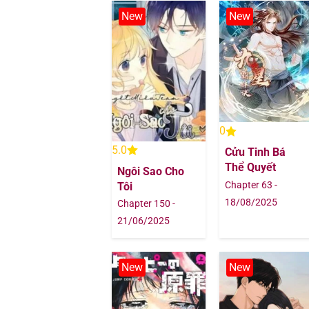
Chapter 60
New
New
Chapter 59
Chapter 58
Chapter 57
0
5.0
Cửu Tinh Bá
Chapter 56
Thể Quyết
Ngôi Sao Cho
Chapter 63 -
Tôi
Chapter 55
18/08/2025
Chapter 150 -
21/06/2025
Chapter 54
Chapter 53
New
New
Chapter 52