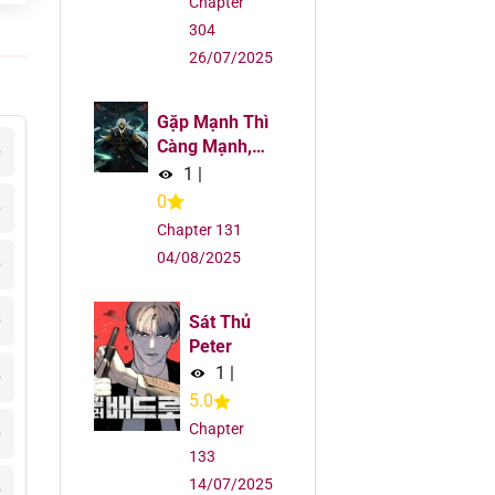
Chapter
304
26/07/2025
Gặp Mạnh Thì
Càng Mạnh,
5
Tu Vi Của Ta
1
|
Không Giới
0
5
Hạn
Chapter 131
04/08/2025
5
5
Sát Thủ
Peter
1
|
5
5.0
Chapter
5
133
14/07/2025
5