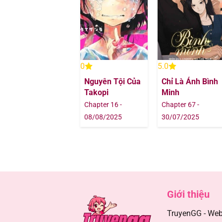
Chapter 51
Chapter 50
Chapter 49
0
5.0
Nguyên Tội Của
Chỉ Là Ánh Bình
Chapter 48
Takopi
Minh
Chapter 16 -
Chapter 67 -
Chapter 47
08/08/2025
30/07/2025
Chapter 46
Chapter 45
Chapter 44
Giới thiệu
TruyenGG - Webs
Chapter 43