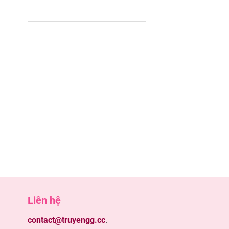
5
5
5
5
5
5
5
5
Liên hệ
contact@truyengg.cc
.
5