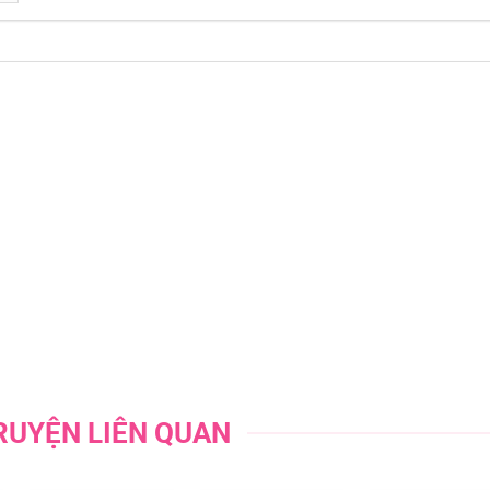
12/07/202
12/07/202
12/07/202
12/07/202
12/07/202
12/07/202
12/07/202
12/07/202
RUYỆN LIÊN QUAN
12/07/202