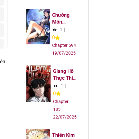
5
Chưởng
Môn
Khiêm Tốn
1
|
5
Chút
0
Chapter 594
5
19/07/2025
uên
5
Giang Hồ
5
Thực Thi
Công Lý
1
|
5
0
Chapter
5
185
22/07/2025
5
Thiên Kim