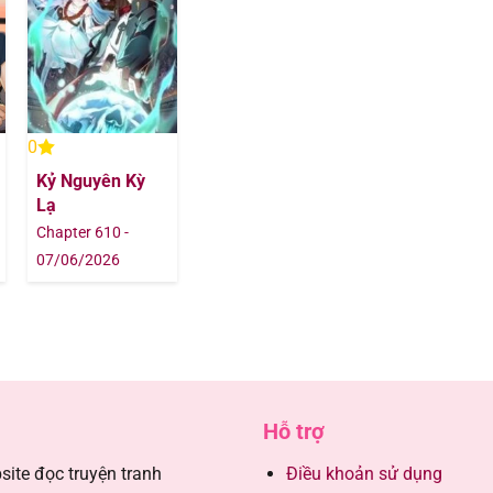
12/07/202
12/07/202
12/07/202
0
Kỷ Nguyên Kỳ
12/07/202
Lạ
Chapter 610 -
12/07/202
07/06/2026
12/07/202
12/07/202
12/07/202
Hỗ trợ
ite đọc truyện tranh
Điều khoản sử dụng
12/07/202