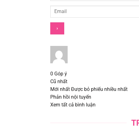
Chapter 67.2
Chapter 67.1
Chapter 67
Chapter 66
Chapter 65
0
Góp ý
Chapter 64
Cũ nhất
Mới nhất
Được bỏ phiếu nhiều nhất
Phản hồi nội tuyến
Chapter 63
Xem tất cả bình luận
Chapter 62
T
Chapter 61