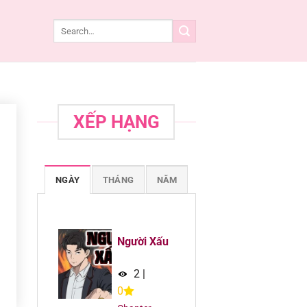
XẾP HẠNG
NGÀY
THÁNG
NĂM
Người Xấu
2
|
0