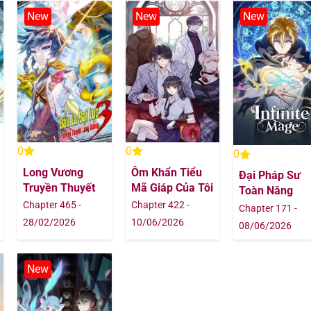
12/07/202
New
New
New
12/07/202
12/07/202
12/07/202
0
0
12/07/202
0
Long Vương
Ôm Khẩn Tiểu
Đại Pháp Sư
Truyền Thuyết
Mã Giáp Của Tôi
12/07/202
Toàn Năng
Chapter 465 -
Chapter 422 -
Chapter 171 -
28/02/2026
10/06/2026
12/07/202
08/06/2026
12/07/202
New
12/07/202