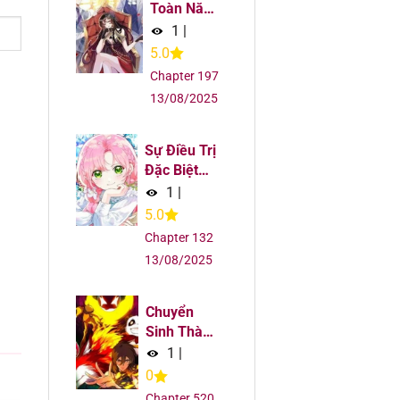
5
Toàn Năng
Đại Tài
1
|
5
5.0
Chapter 197
5
13/08/2025
5
Sự Điều Trị
Đặc Biệt
5
Của Tinh
1
|
Linh
5.0
5
Chapter 132
13/08/2025
5
Chuyển
5
Sinh Thành
Liễu Đột
1
|
5
Biến
0
Chapter 520