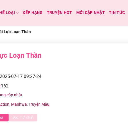
HỂ LOẠI
XẾP HẠNG
TRUYỆN HOT
MỚI CẬP NHẬT
TIN TỨC
ái Lực Loạn Thần
Lực Loạn Thần
2025-07-17 09:27-24
:
162
ang cập nhật
ction
,
Manhwa
,
Truyện Màu
ầu
Đọc mới nhất