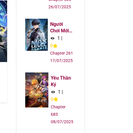
5
26/07/2025
5
Người
Chơi Mới
5
Cấp Tối
1
|
Đa
0
5
Chapter 261
17/07/2025
5
Yêu Thần
5
Ký
1
|
5
0
Chapter
5
683
08/07/2025
5