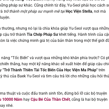
20/01/202
ng pháp sư khác. Cũng chính từ đây, Yu-Seol phải học cách s
 và
trở thành một pháp sư mạnh mẽ tại
Học Viện Stella
, nơi mà
13/01/202
luyện.
05/01/202
h thường, nhưng nó lại là chìa khóa giúp Yu-Seol vượt qua nhữn
úp cậu trở thành
Tia Chớp Pháp Sư
khét tiếng. Hành trình của cậ
30/12/202
òn là việc chứng minh giá trị của bản thân trong một thế giới đ
15/12/202
hả năng “Tốc Biến” và vượt qua những khó khăn phía trước? Có p
08/12/202
 chiến thắng, hay một kỹ năng khác sẽ xuất hiện để giúp cậu ch
ay
"Trở Thành Thiên Tài Tốc Biến Của Học Viện Ma Pháp"
trên
01/12/202
 thú của Baek Yu-Seol và tìm câu trả lời cho những câu hỏi thú
17/11/202
a thuật và cuộc đấu tranh sinh tồn, đừng bỏ lỡ các bộ truyện
au 10000 Năm
hay
Cậu Bé Của Thần Chết
, cũng là hai bộ truyện
10/11/202
nay nhé.