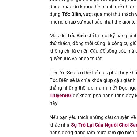
Chapter 84
dụng, mặc dù không hề mạnh mẽ như nhữ
dụng
Tốc Biến
, vượt qua mọi thử thách
Chapter 83
những pháp sư xuất sắc nhất thế giới tu 
Chapter 82
Mặc dù
Tốc Biến
chỉ là một kỹ năng bìn
thử thách, đồng thời cũng là công cụ gi
Chapter 81
không chỉ là chiến đấu để sống sót, mà c
quyền lực và phép thuật.
Chapter 80
Liệu Yu-Seol có thể tiếp tục phát huy k
Chapter 79
Tốc Biến sẽ là chìa khóa giúp cậu giành
thắng những thế lực mạnh mẽ? Đọc ng
Chapter 78
TruyenGG
để khám phá hành trình đầy kỳ
này!
Chapter 77
Nếu bạn yêu thích những câu chuyện về m
khác như
Sự Trở Lại Của Người Chơi S
Chapter 76
hành động đang làm mưa làm gió hiện 