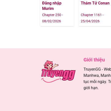
Đăng nhập
Thám Tử Conan
Murim
Chapter 48
Chapter 250 -
Chapter 1161 -
08/02/2026
25/04/2026
Chapter 47
Chapter 46
Chapter 45
Giới thiệu
Chapter 44
TruyenGG - Webs
Manhwa, Manhua
Chapter 43
tục mỗi ngày. T
giới hạn.
Chapter 42
Chapter 41