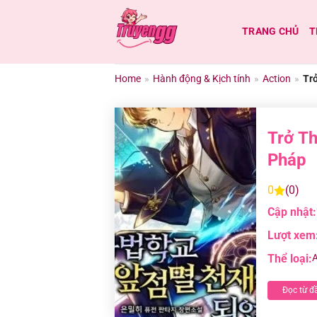
Chuyển
đến
TRANG CHỦ
T
nội
dung
Home
»
Hành động & Kịch tính
»
Action
»
Tr
Trở Th
Pháp
0
(0)
Cập nhật:
Lượt xem
Thể loại:
A
Đọc từ đ