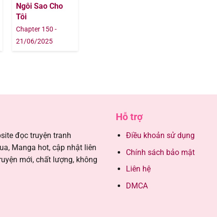
Ngôi Sao Cho
Tôi
02/08/202
Chapter 150 -
21/06/2025
02/08/202
02/08/202
02/08/202
Hỗ trợ
02/08/202
ite đọc truyện tranh
Điều khoản sử dụng
, Manga hot, cập nhật liên
02/08/202
Chính sách bảo mật
ruyện mới, chất lượng, không
Liên hệ
02/08/202
DMCA
02/08/202