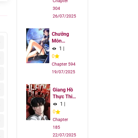
Chapter
304
26/07/2025
Chưởng
Môn
6
Khiêm Tốn
1
|
Chút
0
6
Chapter 594
19/07/2025
6
6
Giang Hồ
Thực Thi
Công Lý
1
|
6
0
Chapter
6
185
22/07/2025
6