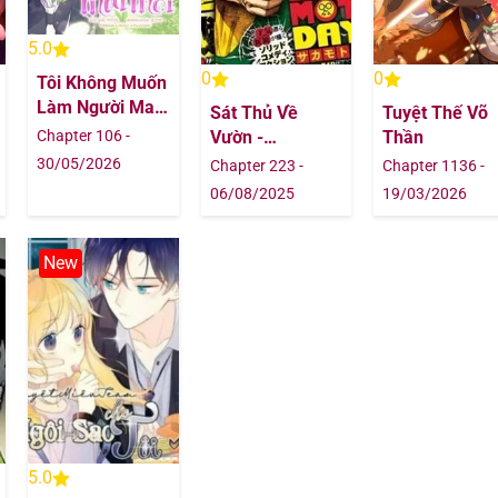
02/08/202
5.0
0
0
Tôi Không Muốn
02/08/202
Làm Người Mai
Sát Thủ Về
Tuyệt Thế Võ
Mối
Chapter 106 -
Vườn -
Thần
02/08/202
Sakamoto Days
30/05/2026
Chapter 223 -
Chapter 1136 -
06/08/2025
19/03/2026
02/08/202
New
02/08/202
02/08/202
02/08/202
02/08/202
5.0
02/08/202