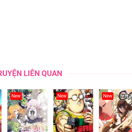
24/09/202
06/08/202
06/08/202
06/08/202
02/08/202
RUYỆN LIÊN QUAN
02/08/202
New
New
New
02/08/202
02/08/202
02/08/202