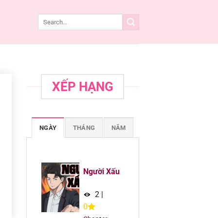
XẾP HẠNG
NGÀY
THÁNG
NĂM
Người Xấu
2
|
0