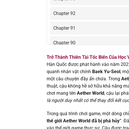
Chapter 92
Chapter 91
Chapter 90
Trở Thành Thiên Tài Tốc Biến Của Học
Chapter 89
Hàn Quốc được phát hành vào năm 2023,
quanh nhân vật chính
Baek Yu-Seol
, mộ
Chapter 88
một câu chuyện đầy ẩn chứa. Trong
Aet
thuật, cậu không hề sở hữu khả năng ma
Chapter 87
chơi mang tên
Aether World
, cậu lại ph
là người duy nhất có thể thay đổi kết cục
Chapter 86
Trong quá trình chơi game, một dòng chữ
Chapter 85
thế giới Aether World đã bị phá hủy
”. Đ
vào thế giới game thực sự. Cậu được tr