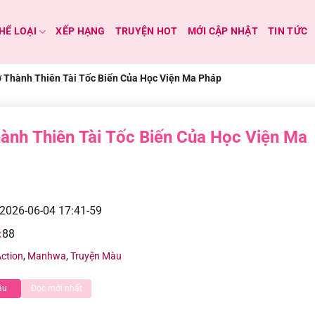
HỂ LOẠI
XẾP HẠNG
TRUYỆN HOT
MỚI CẬP NHẬT
TIN TỨC
ở Thành Thiên Tài Tốc Biến Của Học Viện Ma Pháp
ành Thiên Tài Tốc Biến Của Học Viện Ma
2026-06-04 17:41-59
:
88
ction
,
Manhwa
,
Truyện Màu
ầu
Đọc mới nhất