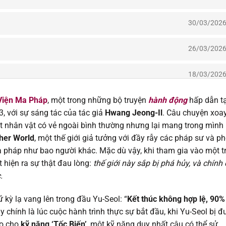
30/03/202
26/03/202
18/03/202
 Viện Ma Pháp
, một trong những bộ truyện
hành động
hấp dẫn tạ
18/03/202
 với sự sáng tác của tác giả
Hwang Jeong-Il
. Câu chuyện xoa
t nhân vật có vẻ ngoài bình thường nhưng lại mang trong mình
18/03/202
her World
, một thế giới giả tưởng với đầy rẫy các pháp sư và p
 pháp như bao người khác. Mặc dù vậy, khi tham gia vào một t
18/03/202
át hiện ra sự thật đau lòng:
thế giới này sắp bị phá hủy, và chính
.
18/03/202
 kỳ lạ vang lên trong đầu Yu-Seol: “
Kết thúc không hợp lệ, 90%
03/02/202
ây chính là lúc cuộc hành trình thực sự bắt đầu, khi Yu-Seol bị đ
ao cho
kỹ năng ‘Tốc Biến’
, một kỹ năng duy nhất cậu có thể sử