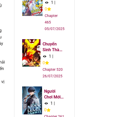
6
Truyền
1
|
ử
Thuyết
0
6
Chapter
465
6
05/07/2025
g
u
5
ầy
Chuyển
Sinh Thành
5
Liễu Đột
1
|
Biến
hải
0
5
iến
Chapter 520
26/07/2025
5
 vị
Người
5
Chơi Mới
Cấp Tối
1
|
5
Đa
0
Chapter 261