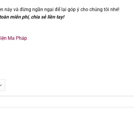
03/11/202
n này và đừng ngần ngại để lại góp ý cho chúng tôi nhé!
àn miễn phí, chia sẻ liền tay!
26/10/202
19/10/202
Viện Ma Pháp
19/10/202
24/09/202
24/09/202
24/09/202
24/09/202
24/09/202