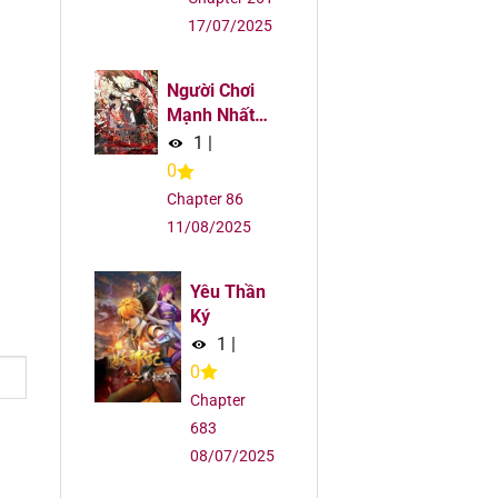
5
17/07/2025
5
Người Chơi
Mạnh Nhất
5
Hồi Quy Lần
1
|
Thứ 100
0
5
Chapter 86
11/08/2025
5
Yêu Thần
5
Ký
1
|
5
0
Chapter
5
683
08/07/2025
5