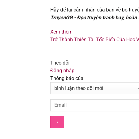
Chapter 75
Hãy để lại cảm nhận của bạn về bộ truyệ
TruyenGG - Đọc truyện tranh hay, hoàn to
Chapter 74
Xem thêm
Chapter 73
Trở Thành Thiên Tài Tốc Biến Của Học 
Chapter 72
Theo dõi
Chapter 71
Đăng nhập
Thông báo của
Chapter 70
Chapter 69
Chapter 68
Chapter 67