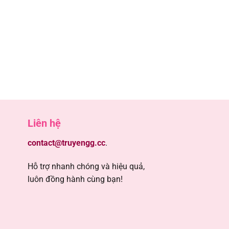
5
5
5
5
Liên hệ
5
contact@truyengg.cc
.
5
Hỗ trợ nhanh chóng và hiệu quả,
luôn đồng hành cùng bạn!
5
5