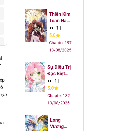
6
Thiên Kim
Toàn Năng
Đại Tài
1
|
6
5.0
Chapter 197
6
13/08/2025
i
6
y
Sự Điều Trị
6
Đặc Biệt
hép
Của Tinh
1
|
Linh
rò
6
5.0
 cậu
Chapter 132
6
13/08/2025
6
Long
ưa
Vương