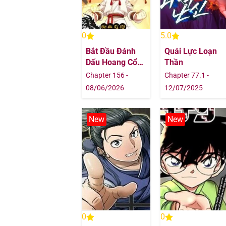
Chapter 57
0
5.0
Chapter 56
Bắt Đầu Đánh
Quái Lực Loạn
Dấu Hoang Cổ
Thần
Chapter 55
Thánh Thể
Chapter 156 -
Chapter 77.1 -
08/06/2026
12/07/2025
Chapter 54
New
New
Chapter 53
Chapter 52
Chapter 51
Chapter 50
0
0
Chapter 49