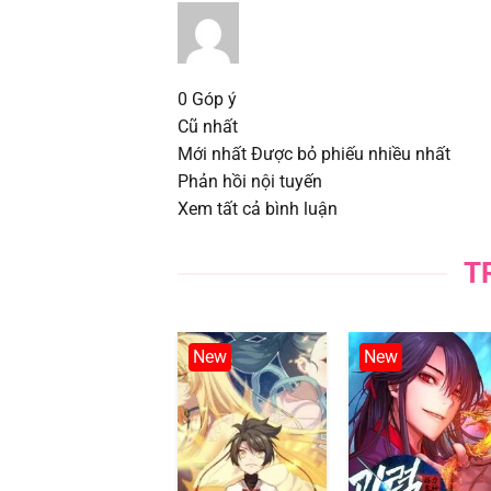
Chapter 66
Chapter 65
0
Góp ý
Cũ nhất
Chapter 64
Mới nhất
Được bỏ phiếu nhiều nhất
Phản hồi nội tuyến
Chapter 63
Xem tất cả bình luận
Chapter 62
T
Chapter 61
New
New
Chapter 60
Chapter 59
Chapter 58