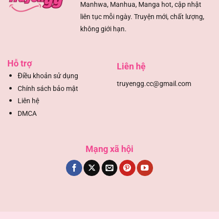
Manhwa, Manhua, Manga hot, cập nhật
liên tục mỗi ngày. Truyện mới, chất lượng,
Chapter 25
13/08/2025
không giới hạn.
Chapter 24
13/08/2025
Hỗ trợ
Liên hệ
Chapter 23
13/08/2025
Đ
iều khoản sử dụng
truyengg.cc@gmail.com
Chính sách bảo mật
Chapter 22
13/08/2025
Liên hệ
DMCA
Chapter 21
13/08/2025
Mạng xã hội
Chapter 20
13/08/2025
Chapter 19
13/08/2025
Chapter 18
13/08/2025