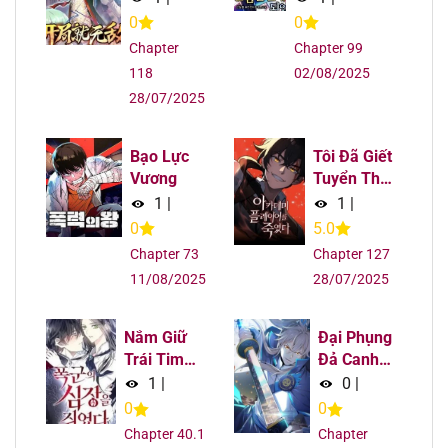
Địch
Viện Ma
0
0
Chapter 43
13/08/2025
Pháp
Chapter
Chapter 99
118
02/08/2025
Chapter 42
13/08/2025
28/07/2025
Chapter 41
13/08/2025
Bạo Lực
Tôi Đã Giết
Vương
Tuyển Thủ
Chapter 40
13/08/2025
Học Viện
1
|
1
|
0
5.0
Chapter 39
13/08/2025
Chapter 73
Chapter 127
11/08/2025
28/07/2025
Chapter 38
13/08/2025
Chapter 37
13/08/2025
Nắm Giữ
Đại Phụng
Trái Tim
Đả Canh
Của Bạo
Nhân
1
|
0
|
Chapter 36
13/08/2025
Chúa
0
0
Chapter 35
13/08/2025
Chapter 40.1
Chapter