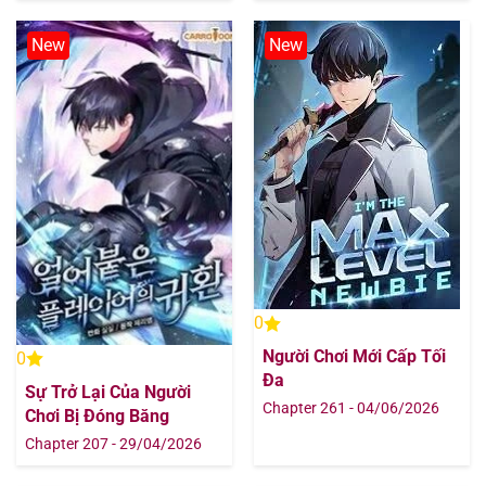
Chapter 78
13/08/2025
New
New
Chapter 77
13/08/2025
Chapter 76
13/08/2025
Chapter 75
13/08/2025
Chapter 74
13/08/2025
Chapter 73
13/08/2025
0
Người Chơi Mới Cấp Tối
0
Chapter 72
13/08/2025
Đa
Sự Trở Lại Của Người
Chapter 261 - 04/06/2026
Chơi Bị Đóng Băng
Chapter 71
13/08/2025
Chapter 207 - 29/04/2026
Chapter 70
13/08/2025