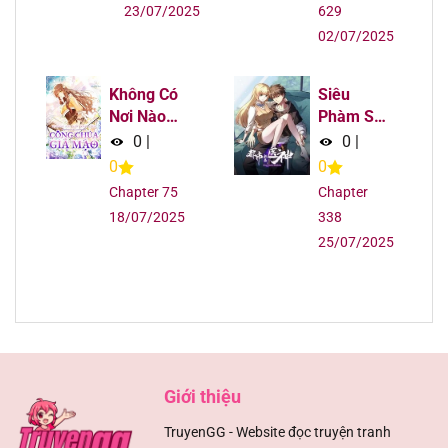
23/07/2025
629
02/07/2025
Chapter 34
13/08/2025
Chapter 33
13/08/2025
Không Có
Siêu
Nơi Nào
Phàm Sát
Dành Cho
Thần
Chapter 32
13/08/2025
0
|
0
|
Công Chúa
0
0
Giả Mạo
Chapter 31
13/08/2025
Chapter 75
Chapter
18/07/2025
338
Chapter 30
13/08/2025
25/07/2025
Chapter 29
13/08/2025
Chapter 28
13/08/2025
Chapter 27
13/08/2025
Giới thiệu
TruyenGG - Website đọc truyện tranh
Chapter 26
13/08/2025