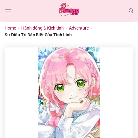
Chuyển
đến
nội
dung
Home
»
Hành động & Kịch tính
»
Adventure
»
Sự Điều Trị Đặc Biệt Của Tinh Linh