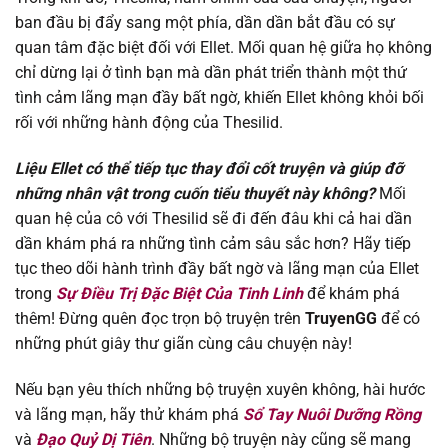
ban đầu bị đẩy sang một phía, dần dần bắt đầu có sự
Chapter 113
23/12/2025
quan tâm đặc biệt đối với Ellet. Mối quan hệ giữa họ không
chỉ dừng lại ở tình bạn mà dần phát triển thành một thứ
Chapter 112
16/12/2025
tình cảm lãng mạn đầy bất ngờ, khiến Ellet không khỏi bối
rối với những hành động của Thesilid.
Chapter 111
10/12/2025
Liệu Ellet có thể tiếp tục thay đổi cốt truyện và giúp đỡ
những nhân vật trong cuốn tiểu thuyết này không?
Mối
Chapter 110
05/12/2025
quan hệ của cô với Thesilid sẽ đi đến đâu khi cả hai dần
dần khám phá ra những tình cảm sâu sắc hơn? Hãy tiếp
Chapter 109
01/12/2025
tục theo dõi hành trình đầy bất ngờ và lãng mạn của Ellet
trong
Sự Điều Trị Đặc Biệt Của Tinh Linh
để khám phá
Chapter 108
22/11/2025
thêm! Đừng quên đọc trọn bộ truyện trên
TruyenGG
để có
những phút giây thư giãn cùng câu chuyện này!
Chapter 107
21/11/2025
Nếu bạn yêu thích những bộ truyện xuyên không, hài hước
Chapter 106
02/11/2025
và lãng mạn, hãy thử khám phá
Sổ Tay Nuôi Dưỡng Rồng
và
Đạo Quỷ Dị Tiên
. Những bộ truyện này cũng sẽ mang