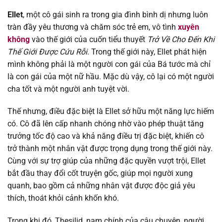
Ellet
, một cô gái sinh ra trong gia đình bình dị nhưng luôn
Chapter 122
28/02/2026
tràn đầy yêu thương và chăm sóc trẻ em, vô tình
xuyên
không
vào thế giới của cuốn tiểu thuyết
Trở Về Cho Đến Khi
Chapter 121
26/02/2026
Thế Giới Được Cứu Rỗi
. Trong thế giới này, Ellet phát hiện
mình không phải là một người con gái của Bá tước mà chỉ
Chapter 120
26/02/2026
là con gái của một nữ hầu. Mặc dù vậy, cô lại có một người
cha tốt và một người anh tuyệt vời.
Chapter 119
26/02/2026
Thế nhưng, điều đặc biệt là Ellet sở hữu một năng lực hiếm
Chapter 118
14/02/2026
có. Cô đã lên cấp nhanh chóng nhờ vào phép thuật tăng
trưởng tốc độ cao và khả năng điều trị đặc biệt, khiến cô
Chapter 117
14/02/2026
trở thành một nhân vật được trọng dụng trong thế giới này.
Cùng với sự trợ giúp của những đặc quyền vượt trội, Ellet
Chapter 116
18/01/2026
bắt đầu thay đổi cốt truyện gốc, giúp mọi người xung
quanh, bao gồm cả những nhân vật được độc giả yêu
Chapter 115
08/01/2026
thích, thoát khỏi cảnh khốn khó.
Chapter 114
27/12/2025
Trong khi đó, Thesilid, nam chính của câu chuyện, người