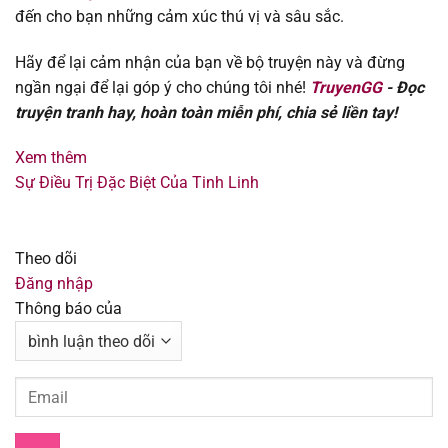
Chapter 105
02/11/2025
đến cho bạn những cảm xúc thú vị và sâu sắc.
Chapter 104
02/11/2025
Hãy để lại cảm nhận của bạn về bộ truyện này và đừng
ngần ngại để lại góp ý cho chúng tôi nhé!
TruyenGG
- Đọc
Chapter 103
02/11/2025
truyện tranh hay, hoàn toàn miễn phí, chia sẻ liền tay!
Chapter 102
02/11/2025
Xem thêm
Sự Điều Trị Đặc Biệt Của Tinh Linh
Chapter 101
02/11/2025
Chapter 100
13/08/2025
Theo dõi
Đăng nhập
Chapter 99
13/08/2025
Thông báo của
Chapter 98
13/08/2025
Chapter 97
13/08/2025