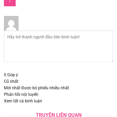
Chapter 96
13/08/2025
Chapter 95
13/08/2025
Chapter 94
13/08/2025
Chapter 93
13/08/2025
Chapter 92
13/08/2025
Chapter 91
13/08/2025
0
Góp ý
Cũ nhất
Chapter 90
13/08/2025
Mới nhất
Được bỏ phiếu nhiều nhất
Phản hồi nội tuyến
Chapter 89
13/08/2025
Xem tất cả bình luận
Chapter 88
13/08/2025
TRUYỆN LIÊN QUAN