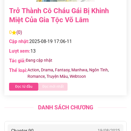
Trở Thành Cô Cháu Gái Bị Khinh
Miệt Của Gia Tộc Võ Lâm
0
(0)
Cập nhật:
2025-08-19 17:06-11
Lượt xem:
13
Tác giả:
Đang cập nhật
Thể loại:
Action
,
Drama
,
Fantasy
,
Manhwa
,
Ngôn Tình
,
Romance
,
Truyện Màu
,
Webtoon
Đọc từ đầu
Đọc mới nhất
DANH SÁCH CHƯƠNG
Chapter 90
19/08/2025