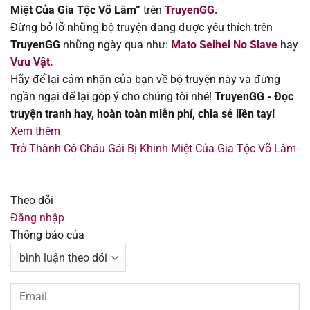
Miệt Của Gia Tộc Võ Lâm”
trên
TruyenGG.
Chapter 57.2
19/08/2025
Đừng bỏ lỡ những bộ truyện đang được yêu thích trên
TruyenGG
những ngày qua như:
Mato Seihei No Slave
hay
Chapter 57.1
19/08/2025
Vưu Vật.
Hãy để lại cảm nhận của bạn về bộ truyện này và đừng
Chapter 56.2
19/08/2025
ngần ngại để lại góp ý cho chúng tôi nhé!
TruyenGG - Đọc
truyện tranh hay, hoàn toàn miễn phí, chia sẻ liền tay!
Chapter 56.1
19/08/2025
Xem thêm
Trở Thành Cô Cháu Gái Bị Khinh Miệt Của Gia Tộc Võ Lâm
Chapter 55.2
19/08/2025
Chapter 55.1
19/08/2025
Theo dõi
Đăng nhập
Chapter 54.2
19/08/2025
Thông báo của
Chapter 54.1
19/08/2025
Chapter 53.2
19/08/2025