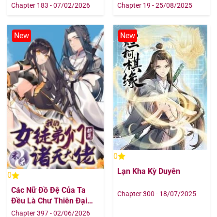
Bạch Nguyệt Quang
Chapter 183 - 07/02/2026
Chapter 19 - 25/08/2025
Chapter 38
19/08/2025
Chapter 37
19/08/2025
New
New
Chapter 36
19/08/2025
Chapter 35
19/08/2025
Chapter 34
19/08/2025
Chapter 33
19/08/2025
Chapter 32
19/08/2025
0
Lạn Kha Kỳ Duyên
0
Chapter 31
19/08/2025
Các Nữ Đồ Đệ Của Ta
Chapter 300 - 18/07/2025
Đều Là Chư Thiên Đại
Chapter 30
19/08/2025
Lão Tương Lai
Chapter 397 - 02/06/2026