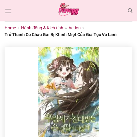
Chuyển
đến
nội
dung
Home
»
Hành động & Kịch tính
»
Action
»
Trở Thành Cô Cháu Gái Bị Khinh Miệt Của Gia Tộc Võ Lâm