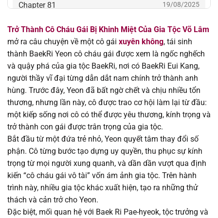
Chapter 81
19/08/2025
Trở Thành Cô Cháu Gái Bị Khinh Miệt Của Gia Tộc Võ Lâm
Chapter 80
19/08/2025
mở ra câu chuyện về một cô gái
xuyên không
, tái sinh
thành BaekRi Yeon cô cháu gái được xem là ngốc nghếch
Chapter 79
19/08/2025
và quậy phá của gia tộc BaekRi, nơi có BaekRi Eui Kang,
người thầy vĩ đại từng dẫn dắt nam chính trở thành anh
Chapter 78
19/08/2025
hùng. Trước đây, Yeon đã bất ngờ chết và chịu nhiều tổn
thương, nhưng lần này, cô được trao cơ hội làm lại từ đầu:
Chapter 77
19/08/2025
một kiếp sống nơi cô có thể được yêu thương, kính trọng và
trở thành con gái được trân trọng của gia tộc.
Chapter 76
19/08/2025
Bắt đầu từ một đứa trẻ nhỏ, Yeon quyết tâm thay đổi số
phận. Cô từng bước tạo dựng uy quyền, thu phục sự kính
Chapter 75
19/08/2025
trọng từ mọi người xung quanh, và dần dần vượt qua định
kiến “cô cháu gái vô tài” vốn ám ảnh gia tộc. Trên hành
Chapter 74
19/08/2025
trình này, nhiều gia tộc khác xuất hiện, tạo ra những thử
thách và cản trở cho Yeon.
Chapter 73
19/08/2025
Đặc biệt, mối quan hệ với Baek Ri Pae-hyeok, tộc trưởng và