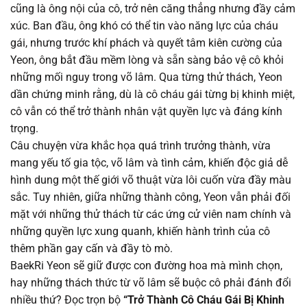
cũng là ông nội của cô, trở nên căng thẳng nhưng đầy cảm
Chapter 72
19/08/2025
xúc. Ban đầu, ông khó có thể tin vào năng lực của cháu
gái, nhưng trước khí phách và quyết tâm kiên cường của
Chapter 71
19/08/2025
Yeon, ông bắt đầu mềm lòng và sẵn sàng bảo vệ cô khỏi
những mối nguy trong võ lâm. Qua từng thử thách, Yeon
Chapter 70
19/08/2025
dần chứng minh rằng, dù là cô cháu gái từng bị khinh miệt,
cô vẫn có thể trở thành nhân vật quyền lực và đáng kính
Chapter 69
19/08/2025
trọng.
Câu chuyện vừa khắc họa quá trình trưởng thành, vừa
Chapter 62
19/08/2025
mang yếu tố gia tộc, võ lâm và tình cảm, khiến độc giả dễ
hình dung một thế giới võ thuật vừa lôi cuốn vừa đầy màu
Chapter 61
19/08/2025
sắc. Tuy nhiên, giữa những thành công, Yeon vẫn phải đối
mặt với những thử thách từ các ứng cử viên nam chính và
Chapter 60
19/08/2025
những quyền lực xung quanh, khiến hành trình của cô
thêm phần gay cấn và đầy tò mò.
Chapter 59
19/08/2025
BaekRi Yeon sẽ giữ được con đường hoa mà mình chọn,
hay những thách thức từ võ lâm sẽ buộc cô phải đánh đổi
Chapter 58
19/08/2025
nhiều thứ? Đọc trọn bộ
“Trở Thành Cô Cháu Gái Bị Khinh