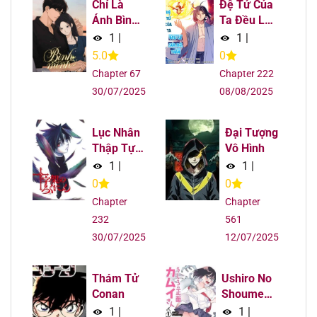
Chỉ Là
Đệ Tử Của
Chapter 3
19/08/2025
Ánh Bình
Ta Đều Là
Minh
Súp Bờ
1
|
1
|
Chapter 2
19/08/2025
Thần
5.0
0
Chapter 67
Chapter 222
Chapter 1
19/08/2025
30/07/2025
08/08/2025
Lục Nhân
Đại Tượng
Thập Tự
Vô Hình
Giá
1
|
1
|
0
0
Chapter
Chapter
232
561
30/07/2025
12/07/2025
Thám Tử
Ushiro No
Conan
Shoumen
Kamui-San
1
|
1
|