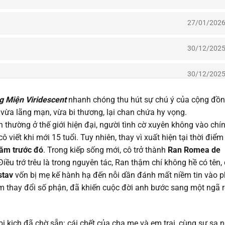
27/01/202
30/12/202
30/12/202
 Miện Viridescent
nhanh chóng thu hút sự chú ý của cộng đồ
04/12/202
 vừa lãng mạn, vừa bi thương, lại chan chứa hy vọng.
 thường ở thế giới hiện đại, người tình cờ xuyên không vào chí
15/11/202
ô viết khi mới 15 tuổi. Tuy nhiên, thay vì xuất hiện tại thời điểm
ăm trước đó
. Trong kiếp sống mới, cô trở thành
Ran Romea de
03/11/202
ều trớ trêu là trong nguyên tác, Ran thậm chí không hề có tên, 
stav
vốn bị mẹ kế hành hạ đến nỗi dần đánh mất niềm tin vào 
24/10/202
âm thay đổi số phận, đã khiến cuộc đời anh bước sang một ngã r
17/10/202
bi kịch đã chờ sẵn: cái chết của cha mẹ và em trai, cùng sự sa 