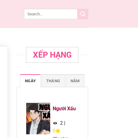
XẾP HẠNG
NGÀY
THÁNG
NĂM
Người Xấu
2
|
0