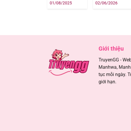
Nên Ngang
01/08/2025
02/06/2026
Tàng
Chapter 85
Chapter 84
Chapter 83
Giới thiệu
Chapter 82
TruyenGG - Webs
Manhwa, Manhua
Chapter 81
tục mỗi ngày. T
giới hạn.
Chapter 80
Chapter 79
Chapter 78