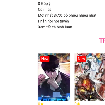
0
Góp ý
Chapter 102
Cũ nhất
Mới nhất
Được bỏ phiếu nhiều nhất
Chapter 101
Phản hồi nội tuyến
Xem tất cả bình luận
Chapter 100
T
Chapter 99
Chapter 98.2
New
New
Chapter 97.2
Chapter 96.2
Chapter 96.1
Chapter 95
0
0