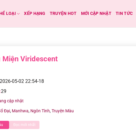
HỂ LOẠI
XẾP HẠNG
TRUYỆN HOT
MỚI CẬP NHẬT
TIN TỨC
 Miện Viridescent
2026-05-02 22:54-18
:
29
ang cập nhật
ổ Đại
,
Manhwa
,
Ngôn Tình
,
Truyện Màu
ầu
Đọc mới nhất