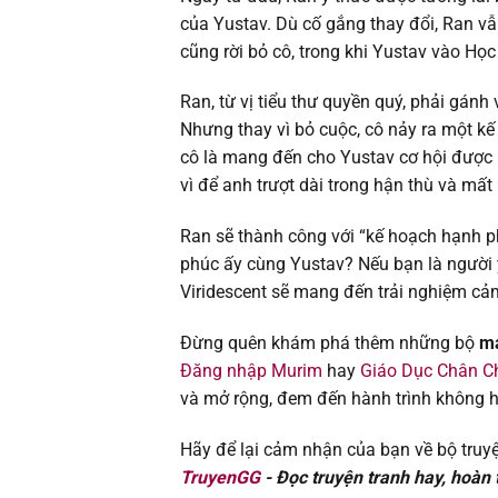
Chapter 121
của Yustav. Dù cố gắng thay đổi, Ran vẫ
cũng rời bỏ cô, trong khi Yustav vào Họ
Chapter 120
Ran, từ vị tiểu thư quyền quý, phải gán
Chapter 118
Nhưng thay vì bỏ cuộc, cô nảy ra một k
cô là mang đến cho Yustav cơ hội được 
Chapter 117
vì để anh trượt dài trong hận thù và mất
Chapter 116
Ran sẽ thành công với “kế hoạch hạnh p
phúc ấy cùng Yustav? Nếu bạn là người 
Chapter 115
Viridescent sẽ mang đến trải nghiệm cả
Đừng quên khám phá thêm những bộ
ma
Chapter 114
Đăng nhập Murim
hay
Giáo Dục Chân Ch
và mở rộng, đem đến hành trình không hồ
Chapter 113
Hãy để lại cảm nhận của bạn về bộ truyệ
Chapter 112
TruyenGG
- Đọc truyện tranh hay, hoàn t