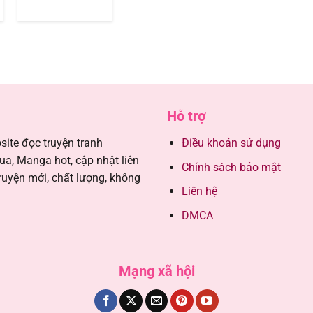
03/09/202
03/09/202
03/09/202
Hỗ trợ
03/09/202
ite đọc truyện tranh
Điều khoản sử dụng
, Manga hot, cập nhật liên
Chính sách bảo mật
03/09/202
ruyện mới, chất lượng, không
Liên hệ
03/09/202
DMCA
03/09/202
Mạng xã hội
03/09/202