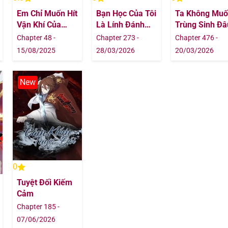
Em Chỉ Muốn Hít
Bạn Học Của Tôi
Ta Không Mu
03/09/202
Vận Khí Của
Là Lính Đánh
Trùng Sinh Đâ
Anh
Thuê
Chapter 48 -
Chapter 273 -
Chapter 476 -
03/09/202
15/08/2025
28/03/2026
20/03/2026
03/09/202
New
03/09/202
03/09/202
03/09/202
0
03/09/202
Tuyệt Đối Kiếm
Cảm
03/09/202
Chapter 185 -
07/06/2026
03/09/202