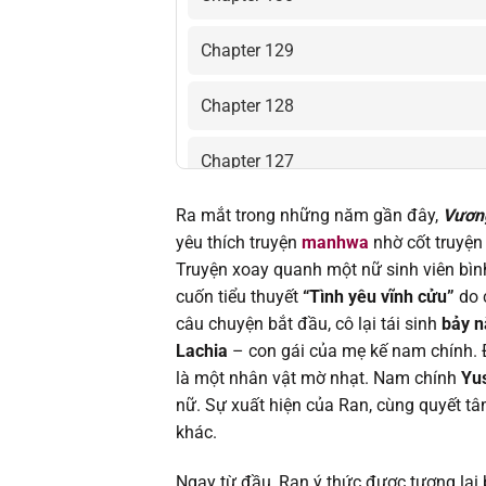
Chapter 129
Chapter 128
Chapter 127
Ra mắt trong những năm gần đây,
Vương
Chapter 126
yêu thích truyện
manhwa
nhờ cốt truyện
Truyện xoay quanh một nữ sinh viên bình
Chapter 125
cuốn tiểu thuyết
“Tình yêu vĩnh cửu”
do c
câu chuyện bắt đầu, cô lại tái sinh
bảy n
Chapter 124
Lachia
– con gái của mẹ kế nam chính. Đi
là một nhân vật mờ nhạt. Nam chính
Yu
Chapter 123
nữ. Sự xuất hiện của Ran, cùng quyết t
khác.
Chapter 122
Ngay từ đầu, Ran ý thức được tương lai 