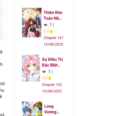
6
Thiên Kim
Toàn Năng
Đại Tài
1
|
5
5.0
Chapter 197
5
13/08/2025
ng
5
Sự Điều Trị
nh
5
Đặc Biệt
Của Tinh
1
|
Linh
5
5.0
chỉ
Chapter 132
phụ
5
13/08/2025
ẽ
5
Long
Vương
ngã