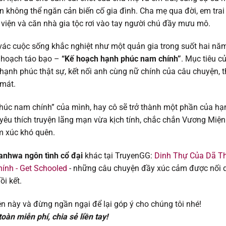
02/10/202
n không thể ngăn cản biến cố gia đình. Cha mẹ qua đời, em trai
c viện và căn nhà gia tộc rơi vào tay người chú đầy mưu mô.
02/10/202
h vác cuộc sống khắc nghiệt như một quản gia trong suốt hai nă
02/10/202
ế hoạch táo bạo –
“Kế hoạch hạnh phúc nam chính”
. Mục tiêu c
hạnh phúc thật sự, kết nối anh cùng nữ chính của câu chuyện, 
02/10/202
 mát.
02/10/202
húc nam chính” của mình, hay cô sẽ trở thành một phần của hạ
yêu thích truyện lãng mạn vừa kịch tính, chắc chắn Vương Miện
02/10/202
m xúc khó quên.
nhwa ngôn tình cổ đại
khác tại TruyenGG:
Dinh Thự Của Dã T
02/10/202
ính - Get Schooled
- những câu chuyện đầy xúc cảm được nối 
i kết.
03/09/202
n này và đừng ngần ngại để lại góp ý cho chúng tôi nhé!
03/09/202
oàn miễn phí, chia sẻ liền tay!