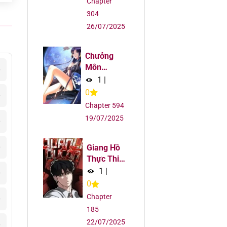
Chapter
304
26/07/2025
Chưởng
Môn
6
Khiêm Tốn
1
|
Chút
0
6
Chapter 594
19/07/2025
6
6
Giang Hồ
Thực Thi
Công Lý
1
|
6
0
Chapter
6
185
22/07/2025
6