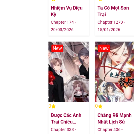
Nhiệm Vụ Diệu
Ta Có Một Sơn
Chapter 94
Kỳ
Trại
Chapter 174 -
Chapter 1273 -
Chapter 93
20/03/2026
15/01/2026
Chapter 92
New
New
Chapter 91
Chapter 90
Chapter 89
Chapter 88
0
0
Được Các Anh
Chàng Rể Mạnh
Chapter 87
Trai Chiều
Nhất Lịch Sử
Chuộng Tôi Trở
Chapter 333 -
Chapter 406 -
Chapter 86