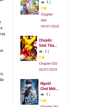
5
Truyền
1
|
Thuyết
0
5
Chapter
465
m.
5
05/07/2025
ủa
thay
5
Chuyển
Sinh Thành
5
Liễu Đột
nh
1
|
Biến
0
5
Chapter 520
26/07/2025
hú
,
5
dài
Người
5
Chơi Mới
Cấp Tối
1
|
5
Đa
0
Chapter 261