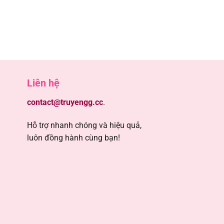
5
5
5
Liên hệ
5
contact@truyengg.cc
.
Hỗ trợ nhanh chóng và hiệu quả,
5
luôn đồng hành cùng bạn!
5
5
5