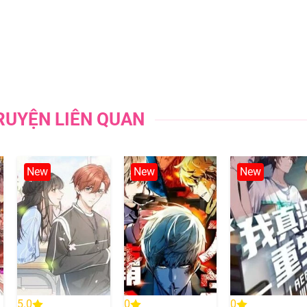
03/09/202
03/09/202
03/09/202
RUYỆN LIÊN QUAN
03/09/202
03/09/202
New
New
New
03/09/202
03/09/202
03/09/202
03/09/202
5.0
0
0