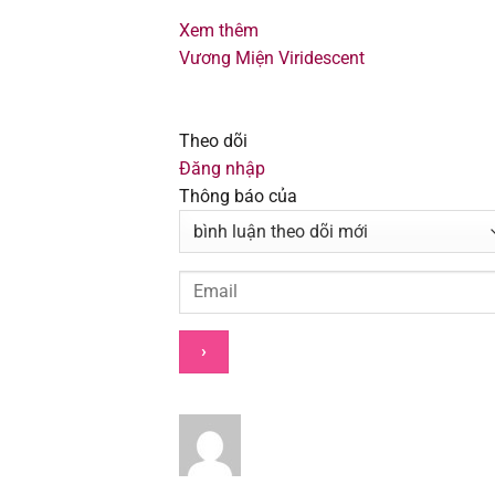
Chapter 111
Xem thêm
Vương Miện Viridescent
Chapter 110
Chapter 109
Theo dõi
Đăng nhập
Chapter 108
Thông báo của
Chapter 107
Chapter 106
Chapter 105
Chapter 104
Chapter 103