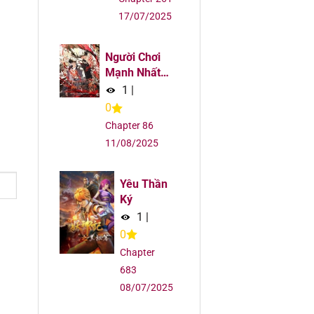
5
17/07/2025
5
Người Chơi
Mạnh Nhất
5
Hồi Quy Lần
1
|
Thứ 100
0
5
Chapter 86
11/08/2025
5
Yêu Thần
5
Ký
1
|
5
0
Chapter
5
683
08/07/2025
5