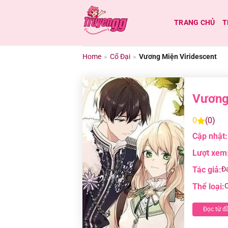
Chuyển
đến
TRANG CHỦ
T
nội
dung
Home
»
Cổ Đại
»
Vương Miện Viridescent
Vương
0
(0)
Cập nhật:
Lượt xem
Tác giả:
Đ
Thể loại:
C
Đọc từ đ