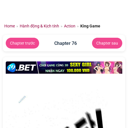
Chuyển
đến
nội
dung
Home
»
Hành động & Kịch tính
»
Action
»
King Game
Chapter 76
Chapter trước
Chapter sau