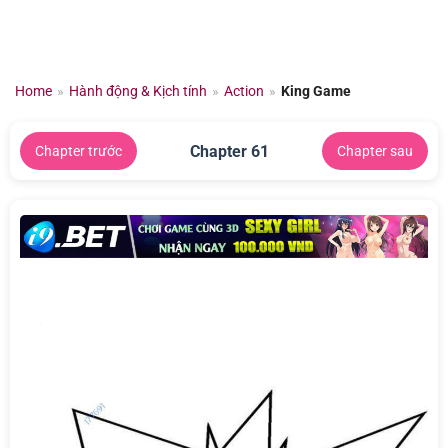
Chuyển
đến
nội
dung
Home
»
Hành động & Kịch tính
»
Action
»
King Game
Chapter 61
Chapter trước
Chapter sau