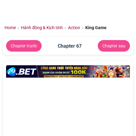
Chuyển
đến
nội
dung
Home
»
Hành động & Kịch tính
»
Action
»
King Game
Chapter 67
Chapter trước
Chapter sau