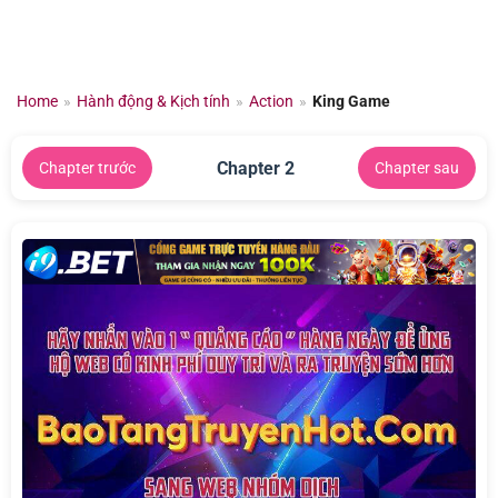
Chuyển
đến
nội
dung
Home
»
Hành động & Kịch tính
»
Action
»
King Game
Chapter 2
Chapter trước
Chapter sau