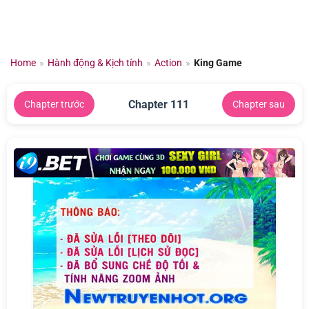
Chuyển
đến
nội
dung
Home
»
Hành động & Kịch tính
»
Action
»
King Game
Chapter 111
Chapter trước
Chapter sau