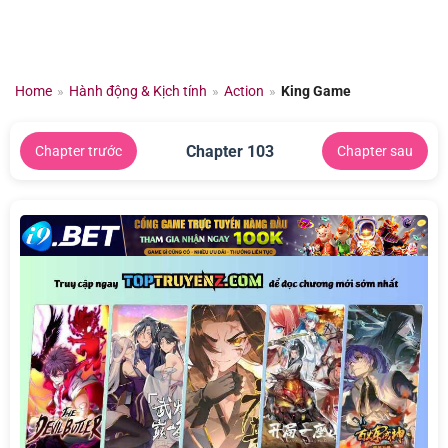
Chuyển
đến
nội
dung
Home
»
Hành động & Kịch tính
»
Action
»
King Game
Chapter 103
Chapter trước
Chapter sau