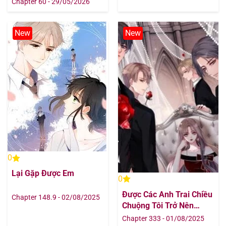
Chapter 60 - 29/05/2026
New
New
0
Lại Gặp Được Em
0
Được Các Anh Trai Chiều
Chapter 148.9 - 02/08/2025
Chuộng Tôi Trở Nên
Ngang Tàng
Chapter 333 - 01/08/2025