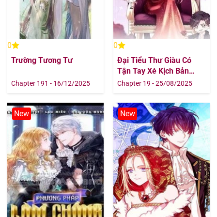
0
0
Trường Tương Tư
Đại Tiểu Thư Giàu Có
Tận Tay Xé Kịch Bản
Bạch Nguyệt Quang
Chapter 191 - 16/12/2025
Chapter 19 - 25/08/2025
New
New