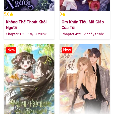
5.0
0
Không Thể Thoát Khỏi
Ôm Khẩn Tiểu Mã Giáp
Người
Của Tôi
Chapter 153 - 19/01/2026
Chapter 422 - 2 ngày trước
New
New