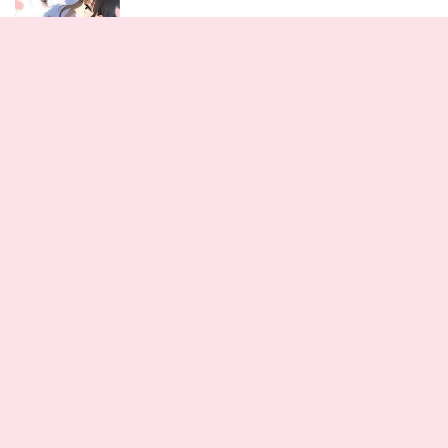
Chủ Mẫu Xuyên Không Tới Làm Phu Nhân Hào
Môn
Lượt xem: 0
Giới thiệu
TruyenGG - Website đọc truyện tranh