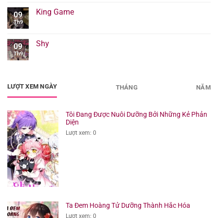
King Game
09
Th9
Shy
09
Th9
LƯỢT XEM NGÀY
THÁNG
NĂM
Tôi Đang Được Nuôi Dưỡng Bởi Những Kẻ Phản
Diện
Lượt xem: 0
Ta Đem Hoàng Tử Dưỡng Thành Hắc Hóa
Lượt xem: 0