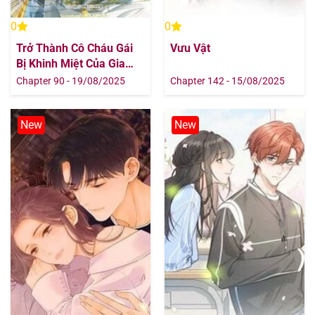
0
0
Trở Thành Cô Cháu Gái
Vưu Vật
Bị Khinh Miệt Của Gia
Tộc Võ Lâm
Chapter 90 - 19/08/2025
Chapter 142 - 15/08/2025
New
New