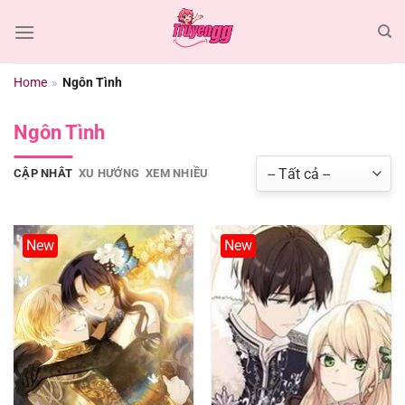
Chuyển
đến
nội
dung
Home
»
Ngôn Tình
Ngôn Tình
CẬP NHÂT
XU HƯỚNG
XEM NHIỀU
New
New