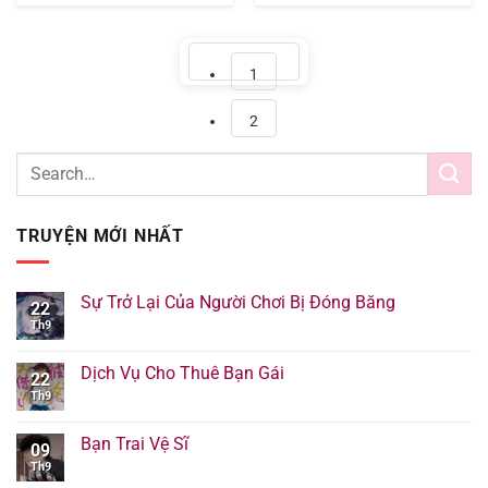
Page
1
Page
2
TRUYỆN MỚI NHẤT
Sự Trở Lại Của Người Chơi Bị Đóng Băng
22
Th9
Dịch Vụ Cho Thuê Bạn Gái
22
Th9
Bạn Trai Vệ Sĩ
09
Th9