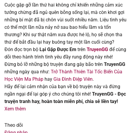
Cuộc gặp gỡ lần thứ hai không chỉ khiến những cảm xúc
Chapter 134
02/08/2025
tưởng chừng đã ngủ quên bỗng sống lại, mà còn khơi gợi
những bí mật đã bị chôn vùi suốt nhiều năm. Liệu tình yêu
Chapter 133
02/08/2025
có thể một lần nữa nảy nở sau bao hiểu lầm và tổn
thương? Khi sự thật năm xưa được hé lộ, họ sẽ chọn tha
Chapter 132
02/08/2025
thứ để bắt đầu lại hay buông tay một lần cuối cùng?
Đón đọc trọn bộ
Lại Gặp Được Em
trên
TruyenGG
để cùng
Chapter 131
02/08/2025
dõi theo hành trình tình yêu đầy rung động này nhé!
Đừng bỏ lỡ những bộ truyện đang gây bão trên
TruyenGG
Chapter 130
02/08/2025
những ngày qua như:
Trở Thành Thiên Tài Tốc Biến Của
Học Viện Ma Pháp
hay
Gia Đình Điệp Viên
.
Chapter 129
02/08/2025
Hãy để lại cảm nhận của bạn về bộ truyện này và đừng
ngần ngại để lại góp ý cho chúng tôi nhé!
TruyenGG - Đọc
Chapter 128
02/08/2025
truyện tranh hay, hoàn toàn miễn phí, chia sẻ liền tay!
Xem thêm
Chapter 127
02/08/2025
Theo dõi
Chapter 126
02/08/2025
Đăng nhập