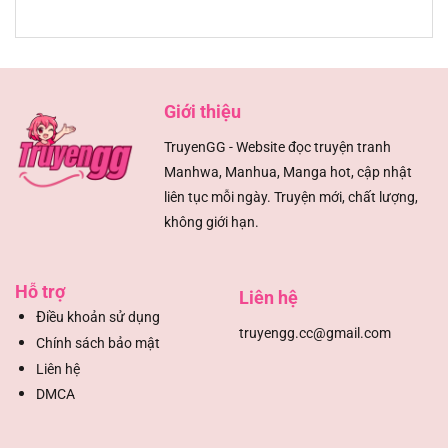
Chapter 59
02/08/2025
Chapter 58
02/08/2025
Giới thiệu
Chapter 57
02/08/2025
TruyenGG - Website đọc truyện tranh
Manhwa, Manhua, Manga hot, cập nhật
Chapter 56
02/08/2025
liên tục mỗi ngày. Truyện mới, chất lượng,
không giới hạn.
Chapter 55
02/08/2025
Chapter 54.5
02/08/2025
Hỗ trợ
Liên hệ
Đ
iều khoản sử dụng
Chapter 54
02/08/2025
truyengg.cc@gmail.com
Chính sách bảo mật
Liên hệ
Chapter 53
02/08/2025
DMCA
Chapter 52
02/08/2025