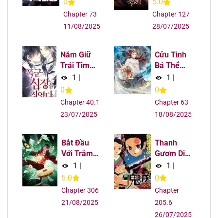
Chapter 77
02/08/2025
0
5.0
Chapter 73
Chapter 127
Chapter 76
02/08/2025
11/08/2025
28/07/2025
Chapter 75
02/08/2025
Nắm Giữ
Cửu Tinh
Trái Tim
Bá Thể
Chapter 74
02/08/2025
Của Bạo
Quyết
1
|
1
|
Chúa
0
0
Chapter 73
02/08/2025
Chapter 40.1
Chapter 63
23/07/2025
18/08/2025
Chapter 72
02/08/2025
Bắt Đầu
Thanh
Chapter 71
02/08/2025
Với Trăm
Gươm Diệt
Vạn Minh
Quỷ
1
|
1
|
Chapter 70
02/08/2025
Tệ
5.0
0
Chapter 306
Chapter
Chapter 69
02/08/2025
21/08/2025
205.6
26/07/2025