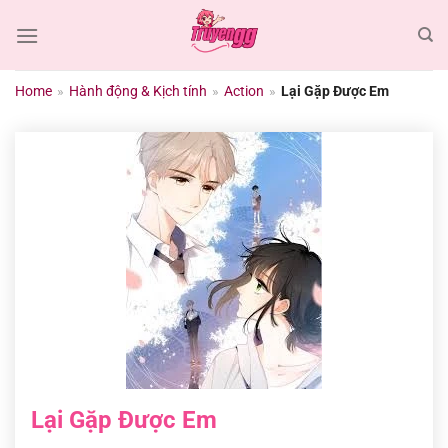
Chuyển
đến
nội
dung
Home
»
Hành động & Kịch tính
»
Action
»
Lại Gặp Được Em
Lại Gặp Được Em