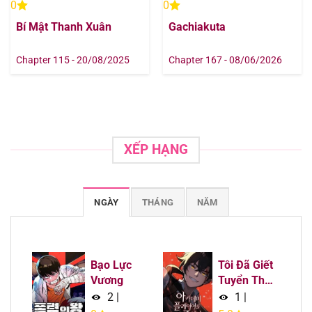
0
0
Bí Mật Thanh Xuân
Gachiakuta
Chapter 85
02/08/2025
Chapter 115 - 20/08/2025
Chapter 167 - 08/06/2026
Chapter 84
02/08/2025
Chapter 83
02/08/2025
Chapter 82
02/08/2025
XẾP HẠNG
Chapter 81
02/08/2025
NGÀY
THÁNG
NĂM
Chapter 80
02/08/2025
Chapter 79
02/08/2025
Bạo Lực
Tôi Đã Giết
Chapter 78
02/08/2025
Vương
Tuyển Thủ
Học Viện
2
|
1
|