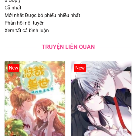
0
Góp ý
Cũ nhất
Chapter 116
02/08/2025
Mới nhất
Được bỏ phiếu nhiều nhất
Phản hồi nội tuyến
Chapter 115
02/08/2025
Xem tất cả bình luận
Chapter 114
02/08/2025
TRUYỆN LIÊN QUAN
Chapter 113.7
02/08/2025
New
New
Chapter 113.6
02/08/2025
Chapter 113.5
02/08/2025
Chapter 113
02/08/2025
Chapter 112
02/08/2025