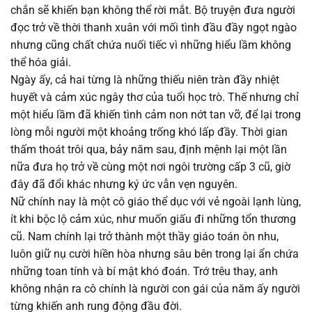
chắn sẽ khiến bạn không thể rời mắt. Bộ truyện đưa người
Chapter 143
02/08/2025
đọc trở về thời thanh xuân với mối tình đầu đầy ngọt ngào
nhưng cũng chất chứa nuối tiếc vì những hiểu lầm không
Chapter 142
02/08/2025
thể hóa giải.
Ngày ấy, cả hai từng là những thiếu niên tràn đầy nhiệt
Chapter 141
02/08/2025
huyết và cảm xúc ngây thơ của tuổi học trò. Thế nhưng chỉ
một hiểu lầm đã khiến tình cảm non nớt tan vỡ, để lại trong
Chapter 140
02/08/2025
lòng mỗi người một khoảng trống khó lấp đầy. Thời gian
thấm thoát trôi qua, bảy năm sau, định mệnh lại một lần
Chapter 139
02/08/2025
nữa đưa họ trở về cùng một nơi ngôi trường cấp 3 cũ, giờ
đây đã đổi khác nhưng ký ức vẫn vẹn nguyên.
Chapter 138
02/08/2025
Nữ chính nay là một cô giáo thể dục với vẻ ngoài lạnh lùng,
ít khi bộc lộ cảm xúc, như muốn giấu đi những tổn thương
Chapter 137
02/08/2025
cũ. Nam chính lại trở thành một thầy giáo toán ôn nhu,
luôn giữ nụ cười hiền hòa nhưng sâu bên trong lại ẩn chứa
Chapter 136
02/08/2025
những toan tính và bí mật khó đoán. Trớ trêu thay, anh
không nhận ra cô chính là người con gái của năm ấy người
Chapter 135
02/08/2025
từng khiến anh rung động đầu đời.