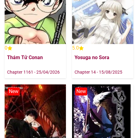
0
5.0
Thám Tử Conan
Yosuga no Sora
Chapter 1161 - 25/04/2026
Chapter 14 - 15/08/2025
New
New