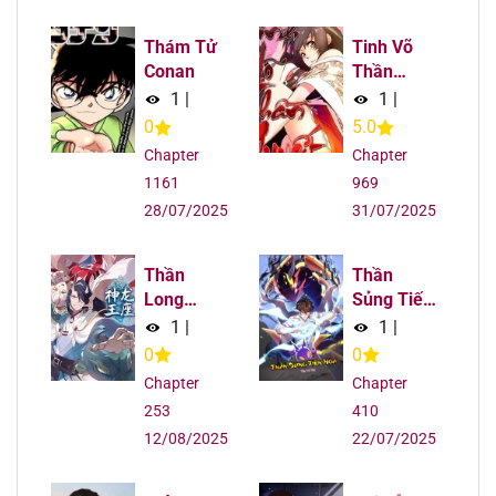
Thám Tử
Tinh Võ
Conan
Thần
Quyết
1
|
1
|
0
5.0
Chapter
Chapter
1161
969
28/07/2025
31/07/2025
Thần
Thần
Long
Sủng Tiến
Vương
Hóa
1
|
1
|
Tọa
0
0
Chapter
Chapter
253
410
12/08/2025
22/07/2025