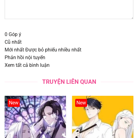
Chapter 13
14/08/2025
Chapter 12
14/08/2025
0
Góp ý
Chapter 11
14/08/2025
Cũ nhất
Mới nhất
Được bỏ phiếu nhiều nhất
Chapter 10
14/08/2025
Phản hồi nội tuyến
Xem tất cả bình luận
Chapter 9
14/08/2025
TRUYỆN LIÊN QUAN
Chapter 8
14/08/2025
Chapter 7
14/08/2025
New
New
Chapter 6
14/08/2025
Chapter 5
14/08/2025