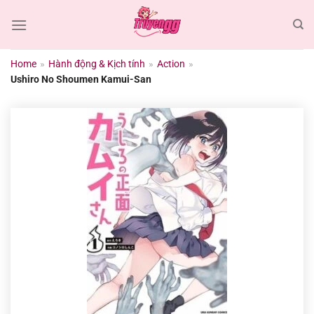
Chuyển
đến
nội
dung
Home
»
Hành động & Kịch tính
»
Action
»
Ushiro No Shoumen Kamui-San