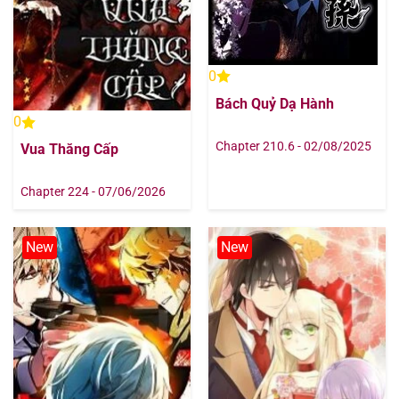
0
Bách Quỷ Dạ Hành
0
Chapter 210.6 - 02/08/2025
Vua Thăng Cấp
Chapter 224 - 07/06/2026
New
New