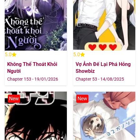
Chapter 4
14/08/2025
Chapter 3
14/08/2025
Chapter 2
14/08/2025
5.0
5.0
Chapter 1
14/08/2025
Không Thể Thoát Khỏi
Vợ Ảnh Đế Lại Phá Hỏng
Người
Showbiz
Chapter 153 - 19/01/2026
Chapter 53 - 14/08/2025
New
New