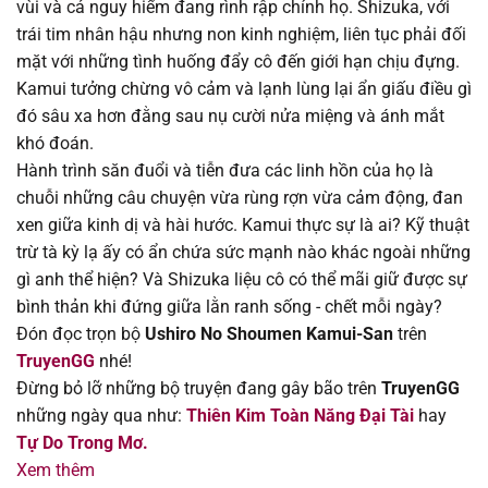
vùi và cả nguy hiểm đang rình rập chính họ. Shizuka, với
trái tim nhân hậu nhưng non kinh nghiệm, liên tục phải đối
Chapter 30
14/08/2025
mặt với những tình huống đẩy cô đến giới hạn chịu đựng.
Kamui tưởng chừng vô cảm và lạnh lùng lại ẩn giấu điều gì
Chapter 29
14/08/2025
đó sâu xa hơn đằng sau nụ cười nửa miệng và ánh mắt
khó đoán.
Chapter 28
14/08/2025
Hành trình săn đuổi và tiễn đưa các linh hồn của họ là
chuỗi những câu chuyện vừa rùng rợn vừa cảm động, đan
Chapter 27
14/08/2025
xen giữa kinh dị và hài hước. Kamui thực sự là ai? Kỹ thuật
trừ tà kỳ lạ ấy có ẩn chứa sức mạnh nào khác ngoài những
Chapter 26
14/08/2025
gì anh thể hiện? Và Shizuka liệu cô có thể mãi giữ được sự
bình thản khi đứng giữa lằn ranh sống - chết mỗi ngày?
Chapter 25
14/08/2025
Đón đọc trọn bộ
Ushiro No Shoumen Kamui-San
trên
TruyenGG
nhé!
Chapter 24
14/08/2025
Đừng bỏ lỡ những bộ truyện đang gây bão trên
TruyenGG
những ngày qua như:
Thiên Kim Toàn Năng Đại Tài
hay
Chapter 23
14/08/2025
Tự Do Trong Mơ.
Xem thêm