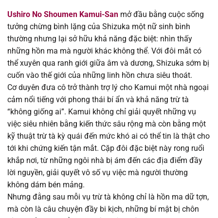
Ushiro No Shoumen Kamui-San
mở đầu bằng cuộc sống
Chapter 39
14/08/2025
tưởng chừng bình lặng của Shizuka một nữ sinh bình
thường nhưng lại sở hữu khả năng đặc biệt: nhìn thấy
Chapter 38
14/08/2025
những hồn ma mà người khác không thể. Với đôi mắt có
thể xuyên qua ranh giới giữa âm và dương, Shizuka sớm bị
Chapter 37
14/08/2025
cuốn vào thế giới của những linh hồn chưa siêu thoát.
Cơ duyên đưa cô trở thành trợ lý cho Kamui một nhà ngoại
Chapter 36
14/08/2025
cảm nổi tiếng với phong thái bí ẩn và khả năng trừ tà
“không giống ai”. Kamui không chỉ giải quyết những vụ
Chapter 35
14/08/2025
việc siêu nhiên bằng kiến thức sâu rộng mà còn bằng một
kỹ thuật trừ tà kỳ quái đến mức khó ai có thể tin là thật cho
Chapter 34
14/08/2025
tới khi chứng kiến tận mắt. Cặp đôi đặc biệt này rong ruổi
khắp nơi, từ những ngôi nhà bị ám đến các địa điểm đầy
Chapter 33
14/08/2025
lời nguyền, giải quyết vô số vụ việc mà người thường
không dám bén mảng.
Chapter 32
14/08/2025
Nhưng đằng sau mỗi vụ trừ tà không chỉ là hồn ma dữ tợn,
mà còn là câu chuyện đầy bi kịch, những bí mật bị chôn
Chapter 31
14/08/2025