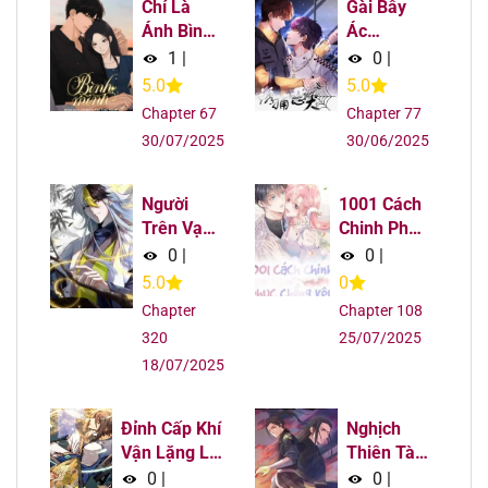
Chỉ Là
Gài Bẫy
Ánh Bình
Ác
Minh
Khuyển
1
|
0
|
5.0
5.0
Chapter 67
Chapter 77
30/07/2025
30/06/2025
Người
1001 Cách
Trên Vạn
Chinh Phục
Người
Chồng Yêu
0
|
0
|
5.0
0
Chapter
Chapter 108
320
25/07/2025
18/07/2025
Đỉnh Cấp Khí
Nghịch
Vận Lặng Lẽ
Thiên Tà
Tu Luyện
Thần
0
|
0
|