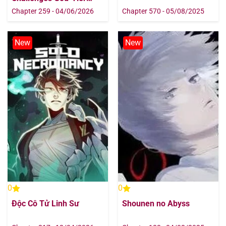
Game
Chapter 259 - 04/06/2026
Chapter 570 - 05/08/2025
New
New
0
0
Độc Cô Tử Linh Sư
Shounen no Abyss