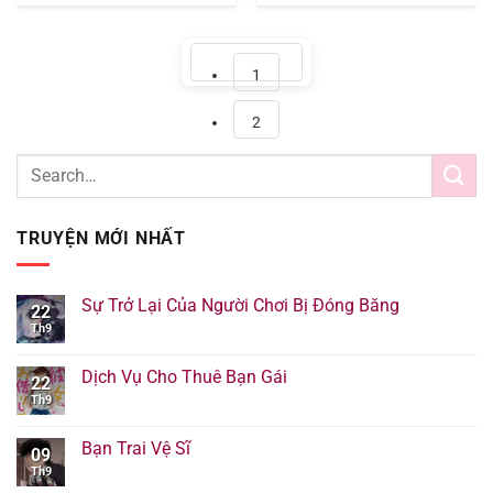
Page
1
Page
2
TRUYỆN MỚI NHẤT
Sự Trở Lại Của Người Chơi Bị Đóng Băng
22
Th9
Dịch Vụ Cho Thuê Bạn Gái
22
Th9
Bạn Trai Vệ Sĩ
09
Th9