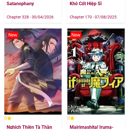
Satanophany
Khô Cốt Hiệp Sĩ
Chapter 328 - 30/04/2026
Chapter 170 - 07/08/2025
New
New
0
0
Nghịch Thiên Tà Thần
Mairimashita! Iruma-