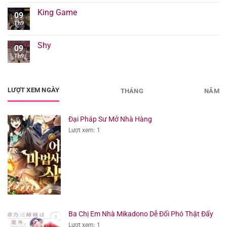
King Game
09
Th9
Shy
09
Th9
LƯỢT XEM NGÀY
THÁNG
NĂM
Đại Pháp Sư Mở Nhà Hàng
Lượt xem: 1
Ba Chị Em Nhà Mikadono Dễ Đối Phó Thật Đấy
Lượt xem: 1