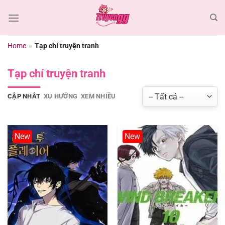
Chuyển
đến
nội
dung
Home
»
Tạp chí truyện tranh
Tạp chí truyện tranh
CẬP NHÂT
XU HƯỚNG
XEM NHIỀU
New
New