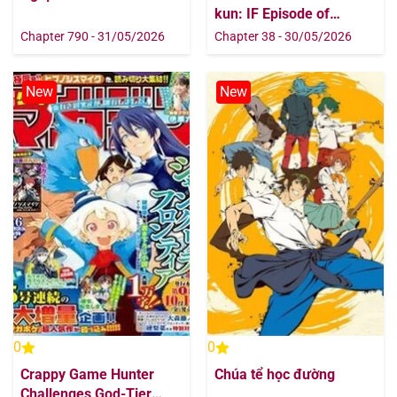
kun: IF Episode of
MAFIA
Chapter 790 - 31/05/2026
Chapter 38 - 30/05/2026
New
New
0
0
Crappy Game Hunter
Chúa tể học đường
Challenges God-Tier