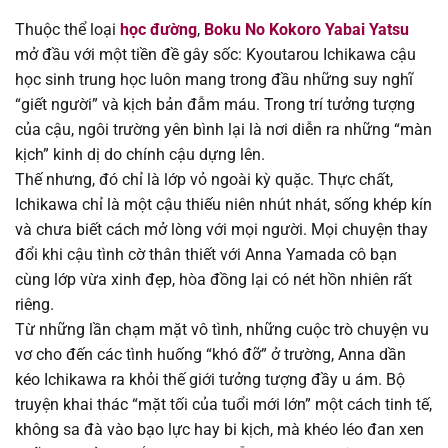
Thuộc thể loại
học đường
,
Boku No Kokoro Yabai Yatsu
Chapter 173
09/08/2025
mở đầu với một tiền đề gây sốc: Kyoutarou Ichikawa cậu
học sinh trung học luôn mang trong đầu những suy nghĩ
Chapter 172
09/08/2025
“giết người” và kịch bản đẫm máu. Trong trí tưởng tượng
của cậu, ngôi trường yên bình lại là nơi diễn ra những “màn
Chapter 171
09/08/2025
kịch” kinh dị do chính cậu dựng lên.
Thế nhưng, đó chỉ là lớp vỏ ngoài kỳ quặc. Thực chất,
Chapter 170
09/08/2025
Ichikawa chỉ là một cậu thiếu niên nhút nhát, sống khép kín
và chưa biết cách mở lòng với mọi người. Mọi chuyện thay
Chapter 169
09/08/2025
đổi khi cậu tình cờ thân thiết với Anna Yamada cô bạn
cùng lớp vừa xinh đẹp, hòa đồng lại có nét hồn nhiên rất
Chapter 168
09/08/2025
riêng.
Từ những lần chạm mặt vô tình, những cuộc trò chuyện vu
Chapter 167
09/08/2025
vơ cho đến các tình huống “khó đỡ” ở trường, Anna dần
kéo Ichikawa ra khỏi thế giới tưởng tượng đầy u ám. Bộ
Chapter 166
09/08/2025
truyện khai thác “mặt tối của tuổi mới lớn” một cách tinh tế,
không sa đà vào bạo lực hay bi kịch, mà khéo léo đan xen
Chapter 165
09/08/2025