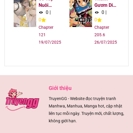
Nuôi
Gươm Diệt
Chapter 97.1
09/08/2025
Dưỡng
Quỷ
0
|
0
|
Rồng
0
0
Chapter 97
09/08/2025
Chapter
Chapter
121
205.6
Chapter 96.1
09/08/2025
19/07/2025
26/07/2025
Chapter 96
09/08/2025
Chapter 95.1
09/08/2025
Chapter 95
09/08/2025
Giới thiệu
TruyenGG - Website đọc truyện tranh
Chapter 94.1
09/08/2025
Manhwa, Manhua, Manga hot, cập nhật
liên tục mỗi ngày. Truyện mới, chất lượng,
Chapter 94
09/08/2025
không giới hạn.
Chapter 93.1
09/08/2025