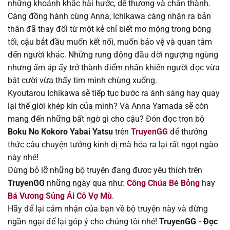
những khoảnh khắc hài hước, dễ thương và chân thành.
Càng đồng hành cùng Anna, Ichikawa càng nhận ra bản
Chapter 164
09/08/2025
thân đã thay đổi từ một kẻ chỉ biết mơ mộng trong bóng
tối, cậu bắt đầu muốn kết nối, muốn bảo vệ và quan tâm
Chapter 163
09/08/2025
đến người khác. Những rung động đầu đời ngượng ngùng
nhưng ấm áp ấy trở thành điểm nhấn khiến người đọc vừa
Chapter 162
09/08/2025
bật cười vừa thấy tim mình chùng xuống.
Kyoutarou Ichikawa sẽ tiếp tục bước ra ánh sáng hay quay
Chapter 161
09/08/2025
lại thế giới khép kín của mình? Và Anna Yamada sẽ còn
mang đến những bất ngờ gì cho cậu? Đón đọc trọn bộ
Chapter 160
09/08/2025
Boku No Kokoro Yabai Yatsu
trên
TruyenGG
để thưởng
thức câu chuyện tưởng kinh dị mà hóa ra lại rất ngọt ngào
Chapter 159
09/08/2025
này nhé!
Đừng bỏ lỡ những bộ truyện đang được yêu thích trên
Chapter 158
09/08/2025
TruyenGG
những ngày qua như:
Công Chúa Bé Bỏng
hay
Bá Vương Sủng Ái Cô Vợ Mù
.
Chapter 157
09/08/2025
Hãy để lại cảm nhận của bạn về bộ truyện này và đừng
ngần ngại để lại góp ý cho chúng tôi nhé!
TruyenGG - Đọc