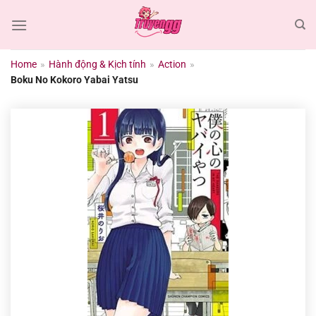
Chuyển
đến
nội
dung
Home
»
Hành động & Kịch tính
»
Action
»
Boku No Kokoro Yabai Yatsu