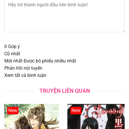
Chapter 146
09/08/2025
Chapter 145
09/08/2025
Chapter 144
09/08/2025
0
Góp ý
Chapter 143
09/08/2025
Cũ nhất
Mới nhất
Được bỏ phiếu nhiều nhất
Chapter 142
09/08/2025
Phản hồi nội tuyến
Xem tất cả bình luận
Chapter 141
09/08/2025
TRUYỆN LIÊN QUAN
Chapter 140.1
09/08/2025
Chapter 140
09/08/2025
New
New
Chapter 139.1
09/08/2025