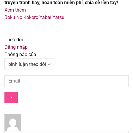
Chapter 156
09/08/2025
truyện tranh hay, hoàn toàn miễn phí, chia sẻ liền tay!
Xem thêm
Chapter 153
09/08/2025
Boku No Kokoro Yabai Yatsu
Chapter 152
09/08/2025
Theo dõi
Chapter 151
09/08/2025
Đăng nhập
Thông báo của
Chapter 150
09/08/2025
Chapter 149
09/08/2025
Chapter 148.1
09/08/2025
Chapter 148
09/08/2025
Chapter 147
09/08/2025