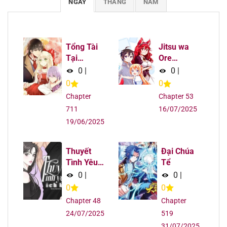
NGÀY
THÁNG
NĂM
Chapter 109
09/08/2025
Chapter 108
09/08/2025
Tổng Tài
Jitsu wa
Tại
Ore
Chapter 107
09/08/2025
Thượng
Saikyou
0
|
0
|
deshita?
0
0
Chapter 106
09/08/2025
Chapter
Chapter 53
711
16/07/2025
Chapter 105
09/08/2025
19/06/2025
Chapter 104
09/08/2025
Thuyết
Đại Chúa
Tình Yêu
Tể
Chapter 103.1
09/08/2025
Ích Kỷ
0
|
0
|
0
0
Chapter 103
09/08/2025
Chapter 48
Chapter
24/07/2025
519
Chapter 102
09/08/2025
31/07/2025