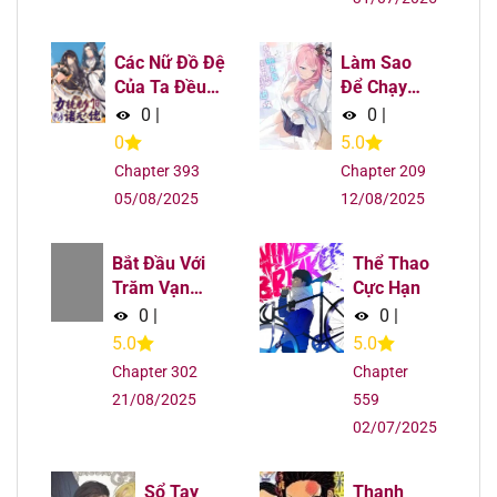
Chapter 101.1
09/08/2025
Các Nữ Đồ Đệ
Làm Sao
Chapter 101
09/08/2025
Của Ta Đều
Để Chạy
Là Chư Thiên
Trốn Dàn
0
|
0
|
Đại Lão
Hậu Cung
0
5.0
Chapter 100.2
09/08/2025
Tương Lai
Chapter 393
Chapter 209
Chapter 100.1
09/08/2025
05/08/2025
12/08/2025
Chapter 100
09/08/2025
Bắt Đầu
Thể Thao
Với Trăm
Cực Hạn
Vạn Minh
Chapter 99.1
09/08/2025
0
|
0
|
Tệ
5.0
5.0
Chapter 99
09/08/2025
Chapter 302
Chapter
21/08/2025
559
Chapter 98.1
09/08/2025
02/07/2025
Chapter 98
09/08/2025
Sổ Tay
Thanh