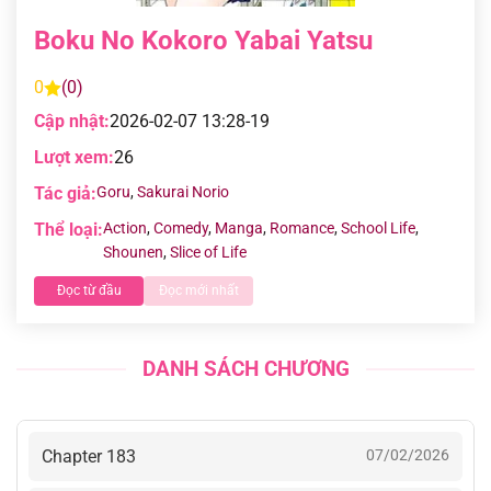
Boku No Kokoro Yabai Yatsu
0
(0)
Cập nhật:
2026-02-07 13:28-19
Lượt xem:
26
Tác giả:
Goru
,
Sakurai Norio
Thể loại:
Action
,
Comedy
,
Manga
,
Romance
,
School Life
,
Shounen
,
Slice of Life
Đọc từ đầu
Đọc mới nhất
DANH SÁCH CHƯƠNG
Chapter 183
07/02/2026