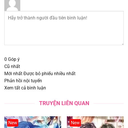
Chapter 215
12/08/2025
Chapter 214
12/08/2025
Chapter 213
12/08/2025
Chapter 212
12/08/2025
0
Góp ý
Cũ nhất
Chapter 211
12/08/2025
Mới nhất
Được bỏ phiếu nhiều nhất
Phản hồi nội tuyến
Chapter 210
12/08/2025
Xem tất cả bình luận
Chapter 209
12/08/2025
TRUYỆN LIÊN QUAN
Chapter 208
12/08/2025
New
New
Chapter 207
12/08/2025