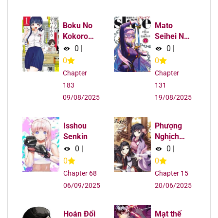
Chapter 162
12/08/2025
Boku No
Mato
Kokoro
Seihei No
Chapter 161
12/08/2025
Yabai
Slave
0
|
0
|
Yatsu
0
0
Chapter 160
12/08/2025
Chapter
Chapter
183
131
Chapter 159
12/08/2025
09/08/2025
19/08/2025
Chapter 158
12/08/2025
Isshou
Phượng
Senkin
Nghịch
Chapter 157
12/08/2025
Thiên Hạ
0
|
0
|
0
0
Chapter 156
12/08/2025
Chapter 68
Chapter 15
06/09/2025
20/06/2025
Chapter 155
12/08/2025
Hoán Đổi
Mạt thế