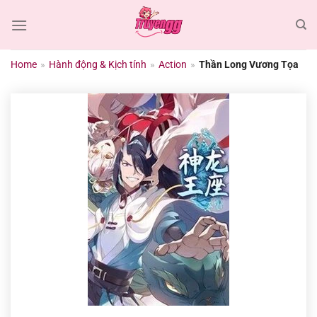
Chuyển
đến
nội
dung
Home
»
Hành động & Kịch tính
»
Action
»
Thần Long Vương Tọa