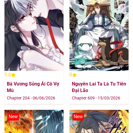
Chapter 198
12/08/2025
Chapter 197
12/08/2025
Chapter 196
12/08/2025
Chapter 195
12/08/2025
Chapter 194
12/08/2025
5.0
0
Chapter 193
12/08/2025
Bá Vương Sủng Ái Cô Vợ
Nguyên Lai Ta Là Tu Tiên
Mù
Đại Lão
Chapter 192
12/08/2025
Chapter 204 - 06/06/2026
Chapter 609 - 15/03/2026
Chapter 191
12/08/2025
New
New
Chapter 190
12/08/2025