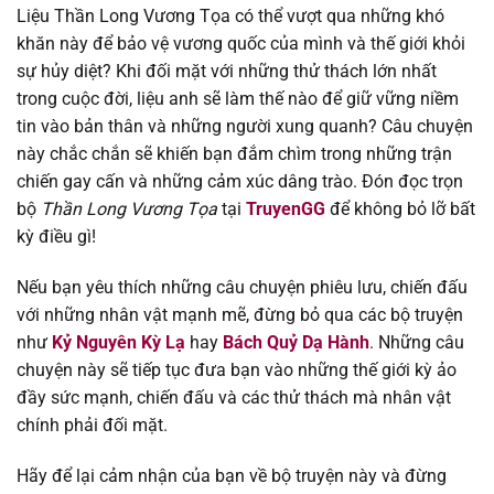
Chapter 233
12/08/2025
Liệu Thần Long Vương Tọa có thể vượt qua những khó
khăn này để bảo vệ vương quốc của mình và thế giới khỏi
Chapter 232
12/08/2025
sự hủy diệt? Khi đối mặt với những thử thách lớn nhất
trong cuộc đời, liệu anh sẽ làm thế nào để giữ vững niềm
Chapter 231
12/08/2025
tin vào bản thân và những người xung quanh? Câu chuyện
này chắc chắn sẽ khiến bạn đắm chìm trong những trận
Chapter 230
12/08/2025
chiến gay cấn và những cảm xúc dâng trào. Đón đọc trọn
bộ
Thần Long Vương Tọa
tại
TruyenGG
để không bỏ lỡ bất
Chapter 229
12/08/2025
kỳ điều gì!
Nếu bạn yêu thích những câu chuyện phiêu lưu, chiến đấu
Chapter 228
12/08/2025
với những nhân vật mạnh mẽ, đừng bỏ qua các bộ truyện
như
Kỷ Nguyên Kỳ Lạ
hay
Bách Quỷ Dạ Hành
. Những câu
Chapter 227
12/08/2025
chuyện này sẽ tiếp tục đưa bạn vào những thế giới kỳ ảo
đầy sức mạnh, chiến đấu và các thử thách mà nhân vật
Chapter 226
12/08/2025
chính phải đối mặt.
Chapter 225
12/08/2025
Hãy để lại cảm nhận của bạn về bộ truyện này và đừng