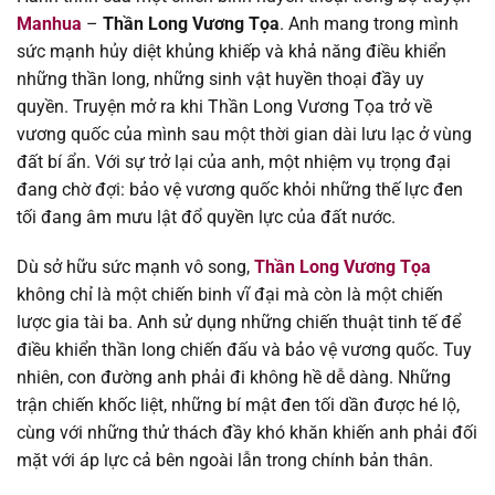
Manhua
–
Thần Long Vương Tọa
. Anh mang trong mình
sức mạnh hủy diệt khủng khiếp và khả năng điều khiển
Chapter 241
12/08/2025
những thần long, những sinh vật huyền thoại đầy uy
quyền. Truyện mở ra khi Thần Long Vương Tọa trở về
Chapter 240
12/08/2025
vương quốc của mình sau một thời gian dài lưu lạc ở vùng
đất bí ẩn. Với sự trở lại của anh, một nhiệm vụ trọng đại
Chapter 239
12/08/2025
đang chờ đợi: bảo vệ vương quốc khỏi những thế lực đen
tối đang âm mưu lật đổ quyền lực của đất nước.
Chapter 238
12/08/2025
Dù sở hữu sức mạnh vô song,
Thần Long Vương Tọa
Chapter 237
12/08/2025
không chỉ là một chiến binh vĩ đại mà còn là một chiến
lược gia tài ba. Anh sử dụng những chiến thuật tinh tế để
Chapter 236
12/08/2025
điều khiển thần long chiến đấu và bảo vệ vương quốc. Tuy
nhiên, con đường anh phải đi không hề dễ dàng. Những
Chapter 235
12/08/2025
trận chiến khốc liệt, những bí mật đen tối dần được hé lộ,
cùng với những thử thách đầy khó khăn khiến anh phải đối
Chapter 234
12/08/2025
mặt với áp lực cả bên ngoài lẫn trong chính bản thân.