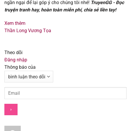
ngần ngại để lại góp ý cho chúng tôi nhé!
TruyenGG - Đọc
Chapter 224
12/08/2025
truyện tranh hay, hoàn toàn miễn phí, chia sẻ liền tay!
Chapter 223
12/08/2025
Xem thêm
Thần Long Vương Tọa
Chapter 222
12/08/2025
Chapter 221
12/08/2025
Theo dõi
Đăng nhập
Chapter 220
12/08/2025
Thông báo của
Chapter 219
12/08/2025
Chapter 218
12/08/2025
Chapter 217
12/08/2025
Chapter 216
12/08/2025