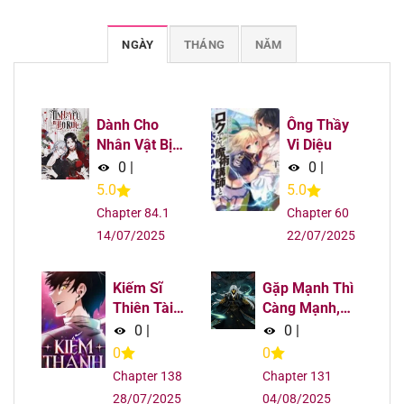
Chapter 171
12/08/2025
NGÀY
THÁNG
NĂM
Chapter 170
12/08/2025
Chapter 169
12/08/2025
Dành Cho
Ông Thầy
Nhân Vật Bị
Vi Diệu
Bỏ Rơi Yêu
0
|
0
|
Chapter 168
12/08/2025
Thích Nhất
5.0
5.0
Của Tôi
Chapter 84.1
Chapter 60
Chapter 167
12/08/2025
14/07/2025
22/07/2025
Chapter 166
12/08/2025
Kiếm Sĩ
Gặp Mạnh Thì
Chapter 165
12/08/2025
Thiên Tài
Càng Mạnh,
Của Học
Tu Vi Của Ta
0
|
0
|
Viện
Không Giới
Chapter 164
12/08/2025
0
0
Hạn
Chapter 138
Chapter 131
Chapter 163
12/08/2025
28/07/2025
04/08/2025