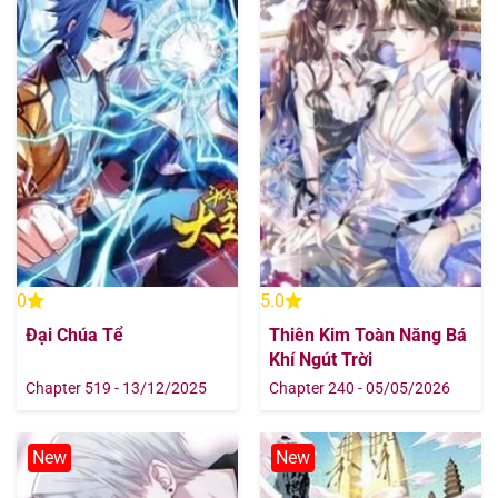
Chapter 206
12/08/2025
Chapter 205
12/08/2025
Chapter 204
12/08/2025
Chapter 203
12/08/2025
Chapter 202
12/08/2025
0
5.0
Chapter 201
12/08/2025
Đại Chúa Tể
Thiên Kim Toàn Năng Bá
Khí Ngút Trời
Chapter 200
12/08/2025
Chapter 519 - 13/12/2025
Chapter 240 - 05/05/2026
Chapter 199
12/08/2025
New
New