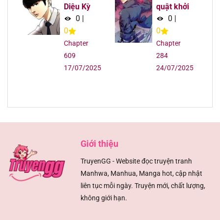
Chapter 154
12/08/2025
Diệu Kỳ
quật khởi
0
|
0
|
Chapter 153
12/08/2025
0
0
Chapter
Chapter
Chapter 152
12/08/2025
609
284
17/07/2025
24/07/2025
Chapter 151
12/08/2025
Chapter 150
12/08/2025
Chapter 149
12/08/2025
Giới thiệu
Chapter 148
12/08/2025
TruyenGG - Website đọc truyện tranh
Manhwa, Manhua, Manga hot, cập nhật
Chapter 147
12/08/2025
liên tục mỗi ngày. Truyện mới, chất lượng,
không giới hạn.
Chapter 146
12/08/2025