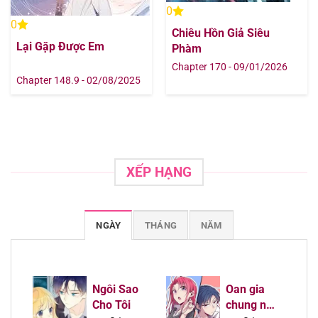
0
0
Chiêu Hồn Giả Siêu
Chapter 54
01/08/2025
Lại Gặp Được Em
Phàm
Chapter 170 - 09/01/2026
Chapter 53
01/08/2025
Chapter 148.9 - 02/08/2025
Chapter 52
01/08/2025
Chapter 51
01/08/2025
XẾP HẠNG
Chapter 50
01/08/2025
Chapter 49
01/08/2025
NGÀY
THÁNG
NĂM
Chapter 48
01/08/2025
Chapter 47
01/08/2025
Ngôi Sao
Oan gia
Cho Tôi
chung nhà