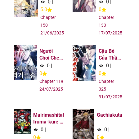
!
0
|
0
|
Chapter 46
01/08/2025
5.0
0
Chapter
Chapter
Chapter 45
01/08/2025
150
133
21/06/2025
17/07/2025
Chapter 44
01/08/2025
Chapter 43
01/08/2025
Người
Cậu Bé
Chơi Che
Của Thần
Giấu Quá
Chết
Chapter 42
01/08/2025
0
|
0
|
Khứ
0
0
Chapter 41
01/08/2025
Chapter 119
Chapter
24/07/2025
325
Chapter 40
01/08/2025
31/07/2025
Chapter 39
01/08/2025
Mairimashita!
Gachiakuta
Iruma-kun: IF
Episode of
Chapter 38
01/08/2025
0
|
0
|
MAFIA
0
0