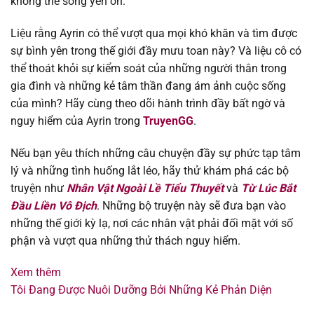
không thể sống yên ổn.
Chapter 108
05/10/2025
Liệu rằng Ayrin có thể vượt qua mọi khó khăn và tìm được
sự bình yên trong thế giới đầy mưu toan này? Và liệu cô có
Chapter 107
02/10/2025
thể thoát khỏi sự kiểm soát của những người thân trong
gia đình và những kẻ tâm thần đang ám ảnh cuộc sống
Chapter 106
02/10/2025
của mình? Hãy cùng theo dõi hành trình đầy bất ngờ và
nguy hiểm của Ayrin trong
TruyenGG
.
Chapter 105
02/10/2025
Nếu bạn yêu thích những câu chuyện đầy sự phức tạp tâm
Chapter 104
02/10/2025
lý và những tình huống lắt léo, hãy thử khám phá các bộ
truyện như
Nhân Vật Ngoài Lề Tiểu Thuyết
và
Từ Lúc Bắt
Chapter 103
02/10/2025
Đầu Liền Vô Địch
. Những bộ truyện này sẽ đưa bạn vào
những thế giới kỳ lạ, nơi các nhân vật phải đối mặt với số
Chapter 102
02/10/2025
phận và vượt qua những thử thách nguy hiểm.
Xem thêm
Chapter 101
01/08/2025
Tôi Đang Được Nuôi Dưỡng Bởi Những Kẻ Phản Diện
Chapter 100
01/08/2025