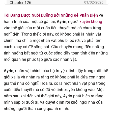
Chapter 126
01/02/2026
Tôi Đang Được Nuôi Dưỡng Bởi Những Kẻ Phản Diện
về
Chapter 125
28/01/2026
hành trình của một cô gái trẻ,
Ayrin
, người
xuyên không
vào thế giới của một cuốn tiểu thuyết mà cô chưa từng
Chapter 124
24/01/2026
nghĩ đến. Trong thế giới này, cô không phải là nhân vật
chính, mà chỉ là một nhân vật phụ bị bỏ rơi, và phải tìm
Chapter 123
16/01/2026
cách xoay xở để sống sót. Câu chuyện mang đến những
tình huống bất ngờ, từ cuộc sống đầy toan tính đến những
Chapter 122
06/01/2026
mối quan hệ phức tạp giữa các nhân vật.
Chapter 121
02/01/2026
Ayrin
, nhân vật chính của bộ truyện, tỉnh dậy trong một thế
giới xa lạ và nhận ra rằng cô không phải là đứa con ngoài
Chapter 120
25/12/2025
giá thú như cô nghĩ. Hóa ra, cô là một nhân vật phụ trong
cuốn tiểu thuyết mà cô đã vô tình xuyên không vào. Một
Chapter 119
18/12/2025
năm sau khi đến với thế giới này, Ayrin phát hiện ra rằng
mình sắp bị đuổi đi, và quyết định rời khỏi ngôi nhà của
Chapter 118
15/12/2025
những người thân xung quanh mình.