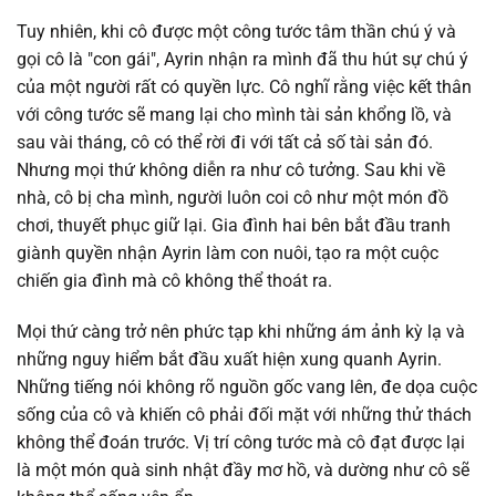
Chapter 117
29/11/2025
Tuy nhiên, khi cô được một công tước tâm thần chú ý và
gọi cô là "con gái", Ayrin nhận ra mình đã thu hút sự chú ý
Chapter 116
26/11/2025
của một người rất có quyền lực. Cô nghĩ rằng việc kết thân
với công tước sẽ mang lại cho mình tài sản khổng lồ, và
Chapter 115
20/11/2025
sau vài tháng, cô có thể rời đi với tất cả số tài sản đó.
Nhưng mọi thứ không diễn ra như cô tưởng. Sau khi về
Chapter 114
15/11/2025
nhà, cô bị cha mình, người luôn coi cô như một món đồ
chơi, thuyết phục giữ lại. Gia đình hai bên bắt đầu tranh
Chapter 113
07/11/2025
giành quyền nhận Ayrin làm con nuôi, tạo ra một cuộc
chiến gia đình mà cô không thể thoát ra.
Chapter 112
20/10/2025
Mọi thứ càng trở nên phức tạp khi những ám ảnh kỳ lạ và
những nguy hiểm bắt đầu xuất hiện xung quanh Ayrin.
Chapter 111
16/10/2025
Những tiếng nói không rõ nguồn gốc vang lên, đe dọa cuộc
sống của cô và khiến cô phải đối mặt với những thử thách
Chapter 110
15/10/2025
không thể đoán trước. Vị trí công tước mà cô đạt được lại
là một món quà sinh nhật đầy mơ hồ, và dường như cô sẽ
Chapter 109
08/10/2025