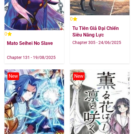
Chapter 73
01/08/2025
0
Chapter 72
01/08/2025
Tu Tiên Giả Đại Chiến
0
Siêu Năng Lực
Chapter 71
01/08/2025
Chapter 305 - 24/06/2025
Mato Seihei No Slave
Chapter 70
01/08/2025
Chapter 131 - 19/08/2025
Chapter 69
01/08/2025
New
New
Chapter 68
01/08/2025
Chapter 66
01/08/2025
Chapter 65
01/08/2025
Chapter 64
01/08/2025