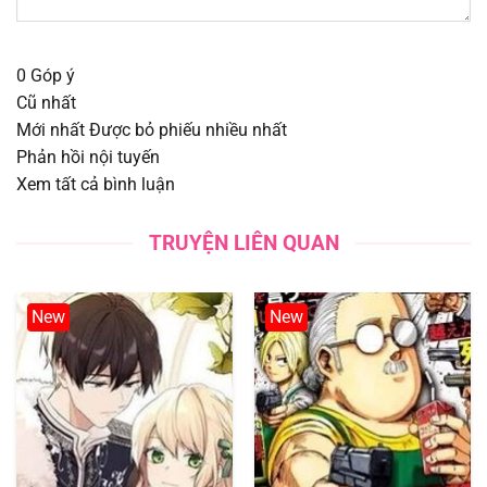
Chapter 91
01/08/2025
Chapter 90
01/08/2025
0
Góp ý
Cũ nhất
Chapter 89
01/08/2025
Mới nhất
Được bỏ phiếu nhiều nhất
Phản hồi nội tuyến
Chapter 88
01/08/2025
Xem tất cả bình luận
Chapter 87
01/08/2025
TRUYỆN LIÊN QUAN
Chapter 86
01/08/2025
New
New
Chapter 85
01/08/2025
Chapter 84
01/08/2025
Chapter 83
01/08/2025