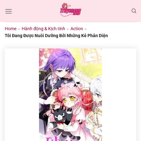
Chuyển
đến
nội
dung
Home
»
Hành động & Kịch tính
»
Action
»
Tôi Đang Được Nuôi Dưỡng Bởi Những Kẻ Phản Diện