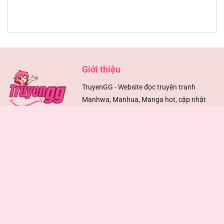
Chapter 28
01/08/2025
Chapter 27
01/08/2025
Chapter 26
01/08/2025
Giới thiệu
TruyenGG - Website đọc truyện tranh
Chapter 25
01/08/2025
Manhwa, Manhua, Manga hot, cập nhật
liên tục mỗi ngày. Truyện mới, chất lượng,
Chapter 24
01/08/2025
không giới hạn.
Chapter 23
01/08/2025
Hỗ trợ
Liên hệ
Chapter 22
01/08/2025
Đ
iều khoản sử dụng
truyengg.cc@gmail.com
Chính sách bảo mật
Chapter 21
01/08/2025
Liên hệ
DMCA
Chapter 20
01/08/2025