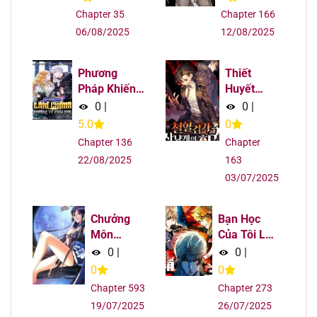
Chapter 37
01/08/2025
Chapter 35
Chapter 166
06/08/2025
12/08/2025
Chapter 36
01/08/2025
Phương
Thiết
Chapter 35
01/08/2025
Pháp Khiến
Huyết
Phu Quân
Kiếm Sĩ
0
|
0
|
Đứng Về
Hồi Quy
Chapter 34
01/08/2025
5.0
0
Phía Tôi
Chapter 136
Chapter
Chapter 33
01/08/2025
22/08/2025
163
03/07/2025
Chapter 32
01/08/2025
Chưởng
Bạn Học
Chapter 31
01/08/2025
Môn
Của Tôi Là
Khiêm Tốn
Lính Đánh
0
|
0
|
Chapter 30
01/08/2025
Chút
Thuê
0
0
Chapter 593
Chapter 273
Chapter 29
01/08/2025
19/07/2025
26/07/2025