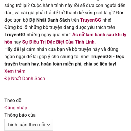
Chapter 573
13/08/2025
sáng trở lại? Cuộc hành trình này rồi sẽ đưa con người đến
đâu, và cái giá phải trả để trở thành kẻ sống sót là gì? Đón
Chapter 572
13/08/2025
đọc trọn bộ
Đệ Nhất Danh Sách
trên
TruyenGG
nhé!
Đừng bỏ lỡ những bộ truyện đang được yêu thích trên
Chapter 571.1
13/08/2025
TruyenGG
những ngày qua như:
Ác nữ làm bánh sau khi ly
hôn
hay
Sự Điều Trị Đặc Biệt Của Tinh Linh.
Chapter 571
13/08/2025
Hãy để lại cảm nhận của bạn về bộ truyện này và đừng
ngần ngại để lại góp ý cho chúng tôi nhé!
TruyenGG - Đọc
Chapter 569
13/08/2025
truyện tranh hay, hoàn toàn miễn phí, chia sẻ liền tay!
Xem thêm
Chapter 568
13/08/2025
Đệ Nhất Danh Sách
Chapter 567
13/08/2025
Theo dõi
Chapter 566
13/08/2025
Đăng nhập
Thông báo của
Chapter 565
13/08/2025