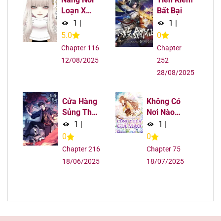
Loạn X
Bất Bại
Chapter 502
13/08/2025
Chàng Thợ
1
|
1
|
May
5.0
0
Chapter 501
13/08/2025
Chapter 116
Chapter
12/08/2025
252
Chapter 500
13/08/2025
28/08/2025
Chapter 499
13/08/2025
Cửa Hàng
Không Có
Sủng Thú
Nơi Nào
Chapter 498
13/08/2025
Siêu Thần
Dành Cho
1
|
1
|
Công Chúa
0
0
Giả Mạo
Chapter 497
13/08/2025
Chapter 216
Chapter 75
18/06/2025
18/07/2025
Chapter 496
13/08/2025
Chapter 495
13/08/2025