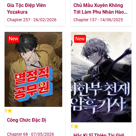
Gia Tộc Điệp Viên
Chủ Mẫu Xuyên Không
Chapter 545
13/08/2025
Yozakura
Tới Làm Phu Nhân Hào
Môn
Chapter 257 - 26/02/2026
Chapter 137 - 14/06/2025
Chapter 544
13/08/2025
New
New
Chapter 543
13/08/2025
Chapter 542
13/08/2025
Chapter 541
13/08/2025
Chapter 540
13/08/2025
Chapter 539
13/08/2025
0
Chapter 538
13/08/2025
Công Chức Đặc Dị
0
Chapter 68 - 07/05/2026
Chapter 537
13/08/2025
Hắc Kị Sĩ Thiên Tài Giới