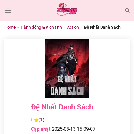
Chuyển
đến
nội
dung
Home
»
Hành động & Kịch tính
»
Action
»
Đệ Nhất Danh Sách
Đệ Nhất Danh Sách
0
(1)
Cập nhật:
2025-08-13 15:09-07