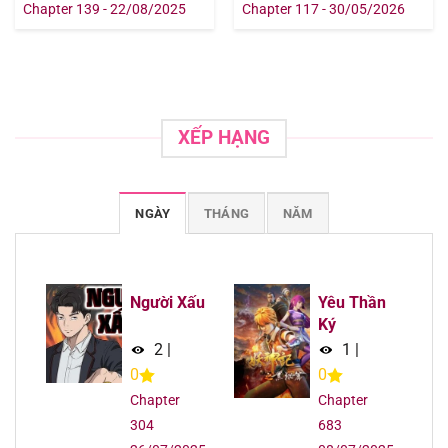
Chapter 139 - 22/08/2025
Chapter 117 - 30/05/2026
Chapter 519
13/08/2025
Chapter 518
13/08/2025
Chapter 517
13/08/2025
XẾP HẠNG
Chapter 516
13/08/2025
NGÀY
THÁNG
NĂM
Chapter 515
13/08/2025
Chapter 514
13/08/2025
Người Xấu
Yêu Thần
Ký
Chapter 513
13/08/2025
2
|
1
|
0
0
Chapter 512
13/08/2025
Chapter
Chapter
304
683
Chapter 511
13/08/2025