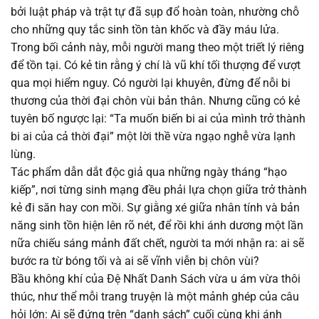
bởi luật pháp và trật tự đã sụp đổ hoàn toàn, nhường chỗ
cho những quy tắc sinh tồn tàn khốc và đầy máu lửa.
Chapter 582
13/08/2025
Trong bối cảnh này, mỗi người mang theo một triết lý riêng
để tồn tại. Có kẻ tin rằng ý chí là vũ khí tối thượng để vượt
Chapter 581
13/08/2025
qua mọi hiểm nguy. Có người lại khuyên, đừng để nỗi bi
thương của thời đại chôn vùi bản thân. Nhưng cũng có kẻ
Chapter 580
13/08/2025
tuyên bố ngược lại: “Ta muốn biến bi ai của mình trở thành
bi ai của cả thời đại” một lời thề vừa ngạo nghễ vừa lạnh
Chapter 579
13/08/2025
lùng.
Tác phẩm dẫn dắt độc giả qua những ngày tháng “hạo
Chapter 578
13/08/2025
kiếp”, nơi từng sinh mạng đều phải lựa chọn giữa trở thành
kẻ đi săn hay con mồi. Sự giằng xé giữa nhân tính và bản
Chapter 577
13/08/2025
năng sinh tồn hiện lên rõ nét, để rồi khi ánh dương một lần
nữa chiếu sáng mảnh đất chết, người ta mới nhận ra: ai sẽ
Chapter 576
13/08/2025
bước ra từ bóng tối và ai sẽ vĩnh viễn bị chôn vùi?
Bầu không khí của Đệ Nhất Danh Sách vừa u ám vừa thôi
Chapter 575
13/08/2025
thúc, như thể mỗi trang truyện là một mảnh ghép của câu
hỏi lớn: Ai sẽ đứng trên “danh sách” cuối cùng khi ánh