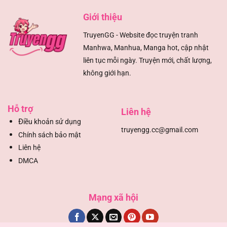
Chapter 494
13/08/2025
Giới thiệu
Chapter 493
13/08/2025
TruyenGG - Website đọc truyện tranh
Manhwa, Manhua, Manga hot, cập nhật
Chapter 492
13/08/2025
liên tục mỗi ngày. Truyện mới, chất lượng,
không giới hạn.
Chapter 491
13/08/2025
Chapter 490
13/08/2025
Hỗ trợ
Liên hệ
Đ
iều khoản sử dụng
Chapter 489
13/08/2025
truyengg.cc@gmail.com
Chính sách bảo mật
Liên hệ
Chapter 488
13/08/2025
DMCA
Chapter 487
13/08/2025
Mạng xã hội
Chapter 486
13/08/2025