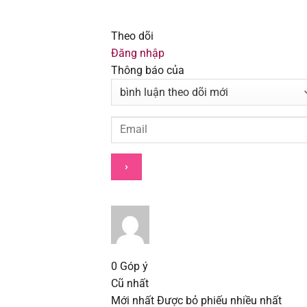
Chapter 28.1
Theo dõi
Chapter 27.2
Đăng nhập
Thông báo của
Chapter 27.1
Chapter 26.2
Chapter 26.1
Chapter 25.2
Chapter 25.1
Chapter 24
0
Góp ý
Cũ nhất
Chapter 23
Mới nhất
Được bỏ phiếu nhiều nhất