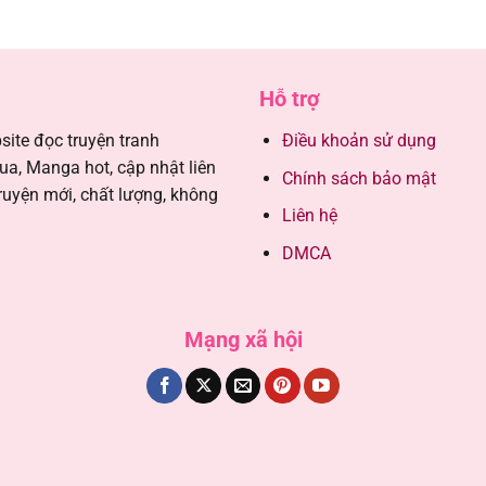
23/07/202
Hỗ trợ
23/07/202
ite đọc truyện tranh
Điều khoản sử dụng
23/07/202
, Manga hot, cập nhật liên
Chính sách bảo mật
ruyện mới, chất lượng, không
Liên hệ
23/07/202
DMCA
23/07/202
23/07/202
Mạng xã hội
23/07/202
23/07/202