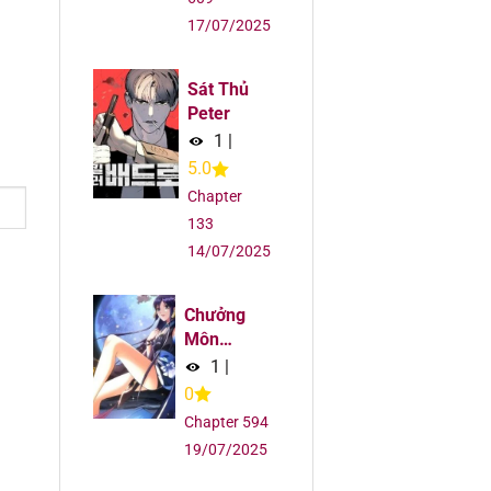
5
17/07/2025
5
Sát Thủ
Peter
5
1
|
5.0
5
Chapter
133
5
14/07/2025
5
Chưởng
Môn
5
Khiêm Tốn
1
|
Chút
0
5
Chapter 594
19/07/2025
5