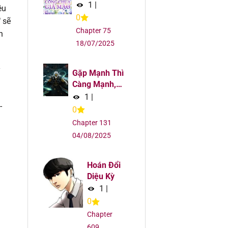
5
Cho Công
1
|
êu
Chúa Giả
0
"
sẽ
Mạo
5
Chapter 75
n
18/07/2025
5
y
Gặp Mạnh Thì
5
Càng Mạnh,
Tu Vi Của Ta
1
|
-
Không Giới
5
0
Hạn
Chapter 131
5
04/08/2025
5
Hoán Đổi
Diệu Kỳ
5
1
|
0
5
Chapter
609