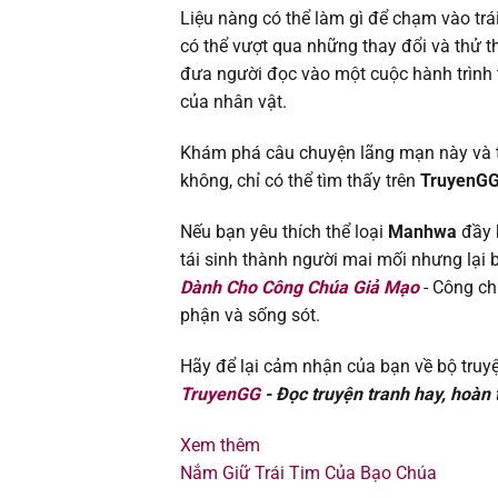
Chapter 32.2
Liệu nàng có thể làm gì để chạm vào trá
có thể vượt qua những thay đổi và thử
Chapter 32.1
đưa người đọc vào một cuộc hành trình 
của nhân vật.
Chapter 31.2
Khám phá câu chuyện lãng mạn này và tì
Chapter 31.1
không, chỉ có thể tìm thấy trên
TruyenG
Nếu bạn yêu thích thể loại
Manhwa
đầy 
Chapter 30.2
tái sinh thành người mai mối nhưng lại 
Dành Cho Công Chúa Giả Mạo
- Công ch
Chapter 30.1
phận và sống sót.
Chapter 29.2
Hãy để lại cảm nhận của bạn về bộ truyệ
TruyenGG
- Đọc truyện tranh hay, hoàn t
Chapter 29.1
Xem thêm
Chapter 28.2
Nắm Giữ Trái Tim Của Bạo Chúa