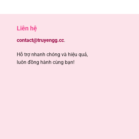
5
Liên hệ
5
contact@truyengg.cc
.
5
Hỗ trợ nhanh chóng và hiệu quả,
luôn đồng hành cùng bạn!
5
5
5
5
5