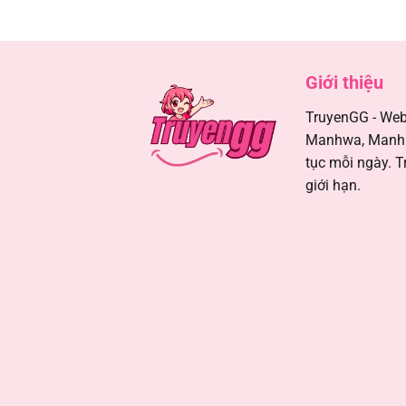
Chapter 10
Giới thiệu
Chapter 9
TruyenGG - Webs
Chapter 8
Manhwa, Manhua
tục mỗi ngày. T
Chapter 7
giới hạn.
Chapter 6
Chapter 5
Chapter 4
Chapter 3