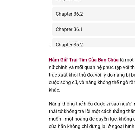
Chapter 36.2
Chapter 36.1
Chapter 35.2
Nắm Giữ Trái Tim Của Bạo Chúa
là một
Chapter 35.1
nữ chính và mối quan hệ phức tạp với th
trục xuất khỏi thủ đô, với lý do nàng bị 
Chapter 34.2
cuộc sống cũ, và nàng không thể ngờ rằng
khác.
Chapter 34.1
Nàng không thể hiểu được vì sao người m
Chapter 33.2
thái tử không trả lời một cách thẳng th
muốn - một hoàng đế quyền lực, không c
Chapter 33.1
của hắn không chỉ dừng lại ở ngoại hình