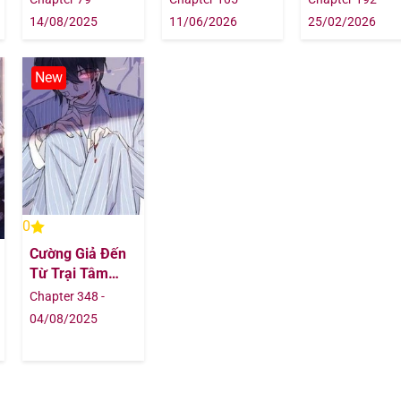
14/08/2025
11/06/2026
25/02/2026
23/07/202
New
23/07/202
23/07/202
23/07/202
23/07/202
0
Cường Giả Đến
23/07/202
Từ Trại Tâm
Thần
Chapter 348 -
23/07/202
04/08/2025
23/07/202
23/07/202