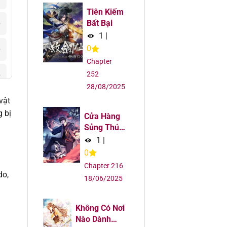
Tiên Kiếm
Bất Bại
5
1
|
0
5
Chapter
252
5
28/08/2025
vật
5
g bị
Cửa Hàng
5
Sủng Thú
Siêu Thần
1
|
5
0
Chapter 216
do,
5
18/06/2025
5
Không Có Nơi
Nào Dành