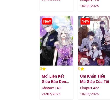
15/08/2025
Chapter 18.1
New
New
Chapter 18
Chapter 17
Chapter 16
Chapter 15
0
0
Chapter 14
Mối Liên Kết
Ôm Khẩn Tiểu
Giữa Báo Đen
Mã Giáp Của Tôi
Chapter 13
Và Bé Thỏ
Chapter 140 -
Chapter 422 -
24/07/2025
10/06/2026
Chapter 12
Chapter 11