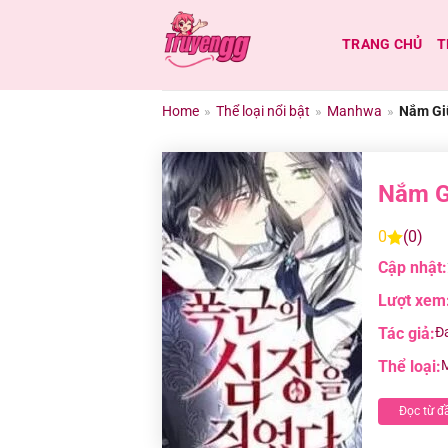
Chuyển
đến
TRANG CHỦ
T
nội
dung
Home
»
Thể loại nổi bật
»
Manhwa
»
Nắm Gi
Nắm G
0
(0)
Cập nhật:
Lượt xem
Tác giả:
Đ
Thể loại:
Đọc từ đ