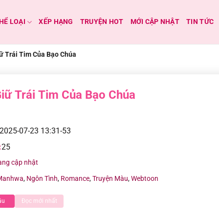
HỂ LOẠI
XẾP HẠNG
TRUYỆN HOT
MỚI CẬP NHẬT
TIN TỨC
ữ Trái Tim Của Bạo Chúa
iữ Trái Tim Của Bạo Chúa
2025-07-23 13:31-53
:
25
ang cập nhật
Manhwa
,
Ngôn Tình
,
Romance
,
Truyện Màu
,
Webtoon
ầu
Đọc mới nhất