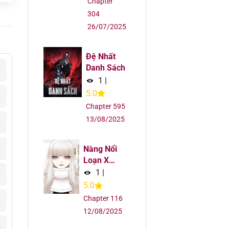
Chapter
304
26/07/2025
Đệ Nhất
Danh Sách
5
1
|
5.0
5
Chapter 595
13/08/2025
5
5
Nàng Nổi
Loạn X
Chàng Thợ
1
|
5
May
5.0
Chapter 116
5
12/08/2025
5