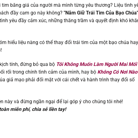
23/07/202
i tim băng giá của người mà mình từng yêu thương? Liệu tình y
 thách đầy cam go này không?
"Nắm Giữ Trái Tim Của Bạo Chúa
23/07/202
tình yêu đầy cảm xúc, những thăng trầm và quyết định khó khă
23/07/202
m hiểu liệu nàng có thể thay đổi trái tim của một bạo chúa ha
23/07/202
G
!
kịch tính, đừng bỏ qua bộ
Tôi Không Muốn Làm Người Mai Mối
23/07/202
bối rối trong chính tình cảm của mình, hay bộ
Không Có Nơi Nào
úa giả mạo phải đối mặt với cái chết và hành trình thay đổi số
23/07/202
23/07/202
n này và đừng ngần ngại để lại góp ý cho chúng tôi nhé!
oàn miễn phí, chia sẻ liền tay!
23/07/202
23/07/202