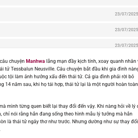
23/07/202
23/07/202
23/07/202
 câu chuyện
Manhwa
lãng mạn đầy kịch tính, xoay quanh nhân 
23/07/202
ái tử Tessbalun Neusville. Câu chuyện bắt đầu khi gia đình nàn
buộc tội làm ảnh hưởng xấu đến thái tử. Cả gia đình phải rời bỏ
23/07/202
 14 năm sau, khi họ tái hợp, thái tử lại là một người hoàn toàn
23/07/202
à mình từng quen biết lại thay đổi đến vậy. Khi nàng hỏi về lý 
23/07/202
ắn, chỉ nói rằng hắn đang sống theo hình mẫu lý tưởng mà hắn
òn là thái tử ngây thơ như trước. Nhưng dường như sự thay đổi
23/07/202
.