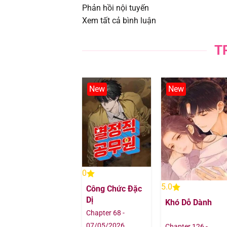
Phản hồi nội tuyến
Chapter 22.2
Xem tất cả bình luận
Chapter 22.1
T
Chapter 21.2
New
New
Chapter 21.1
Chapter 20.2
Chapter 20.1
Chapter 19.2
0
5.0
Công Chức Đặc
Chapter 19.1
Dị
Khó Dỗ Dành
Chapter 68 -
Chapter 18.2
07/05/2026
Chapter 126 -