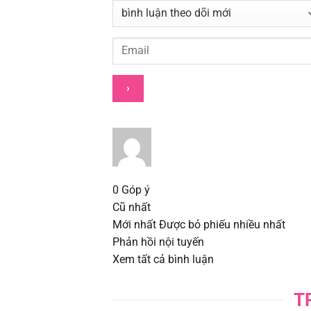
Chapter 373
Chapter 372
Chapter 371
Chapter 370
Chapter 369
0
Góp ý
Chapter 368
Cũ nhất
Mới nhất
Được bỏ phiếu nhiều nhất
Chapter 367
Phản hồi nội tuyến
Xem tất cả bình luận
Chapter 366
T
Chapter 365