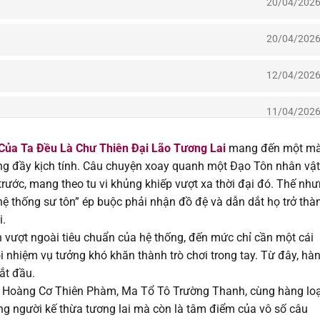
20/04/202
20/04/202
12/04/202
11/04/202
Của Ta Đều Là Chư Thiên Đại Lão Tương Lai
mang đến một m
02/04/202
ng đầy kịch tính. Câu chuyện xoay quanh một Đạo Tôn nhân vật
rước, mang theo tu vi khủng khiếp vượt xa thời đại đó. Thế như
20/03/202
“hệ thống sư tôn” ép buộc phải nhận đồ đệ và dẫn dắt họ trở thà
i.
20/03/202
àn vượt ngoài tiêu chuẩn của hệ thống, đến mức chỉ cần một cái
ỗi nhiệm vụ tưởng khó khăn thành trò chơi trong tay. Từ đây, hà
28/02/202
ắt đầu.
n Hoàng Cơ Thiên Phàm, Ma Tổ Tô Trường Thanh, cùng hàng lo
28/02/202
hững người kế thừa tương lai mà còn là tâm điểm của vô số câu