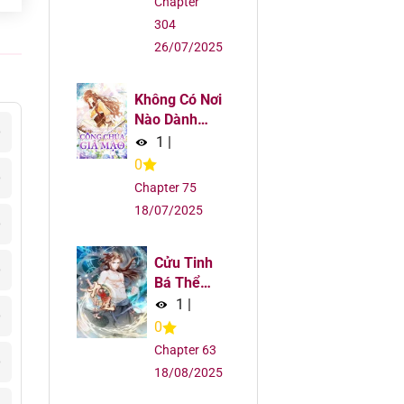
Chapter
304
26/07/2025
Không Có Nơi
Nào Dành
6
Cho Công
1
|
Chúa Giả
0
6
Mạo
Chapter 75
18/07/2025
6
Cửu Tinh
6
Bá Thể
Quyết
1
|
6
0
Chapter 63
6
18/08/2025