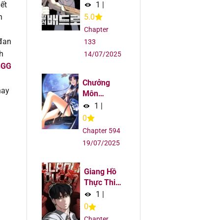
1
|
ết
6
5.0
h
Chapter
6
 đan
133
h
14/07/2025
6
nGG
Chưởng
6
ay
Môn
Khiêm Tốn
1
|
6
Chút
0
Chapter 594
6
19/07/2025
6
Giang Hồ
Thực Thi
5
Công Lý
1
|
0
5
Chapter