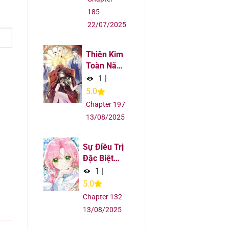
185
5
22/07/2025
5
Thiên Kim
5
Toàn Năng
Đại Tài
1
|
5.0
5
Chapter 197
5
13/08/2025
5
Sự Điều Trị
Đặc Biệt
Của Tinh
5
1
|
Linh
5.0
5
Chapter 132
13/08/2025
5