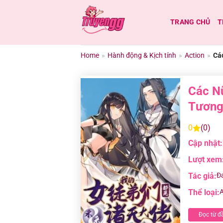
Chuyển
đến
TRANG CHỦ
T
nội
dung
Home
»
Hành động & Kịch tính
»
Action
»
Cá
Các N
Tương
0
(0)
Cập nhật:
Lượt xem
Tác giả:
Đ
Thể loại:
A
Đọc từ đ