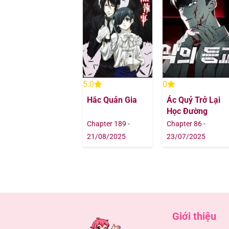
Chapter 355
Chapter 354
Chapter 353
5.0
0
Hắc Quản Gia
Ác Quỷ Trở Lại
Chapter 352
Học Đường
Chapter 189 -
Chapter 86 -
Chapter 351
21/08/2025
23/07/2025
Chapter 350
Chapter 349
Chapter 348
Giới thiệu