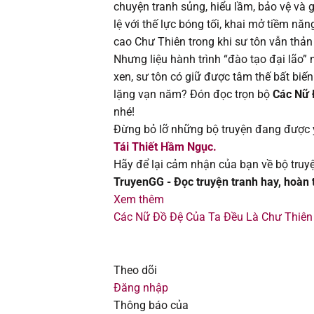
chuyện tranh sủng, hiểu lầm, bảo vệ và g
Chapter 382
lệ với thế lực bóng tối, khai mở tiềm nă
cao Chư Thiên trong khi sư tôn vẫn thả
Chapter 381
Nhưng liệu hành trình “đào tạo đại lão”
xen, sư tôn có giữ được tâm thế bất biến
Chapter 380
lặng vạn năm? Đón đọc trọn bộ
Các Nữ 
nhé!
Chapter 379
Đừng bỏ lỡ những bộ truyện đang được y
Tái Thiết Hầm Ngục.
Chapter 378
Hãy để lại cảm nhận của bạn về bộ truyệ
TruyenGG - Đọc truyện tranh hay, hoàn to
Chapter 377
Xem thêm
Các Nữ Đồ Đệ Của Ta Đều Là Chư Thiên
Chapter 376
Chapter 375
Theo dõi
Đăng nhập
Chapter 374
Thông báo của