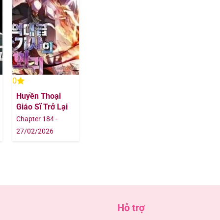
24/09/202
24/09/202
24/09/202
0
Huyền Thoại
24/09/202
Giáo Sĩ Trở Lại
Chapter 184 -
05/08/202
27/02/2026
05/08/202
05/08/202
05/08/202
Hỗ trợ