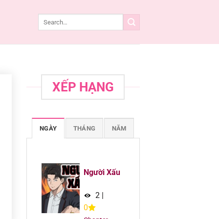
XẾP HẠNG
NGÀY
THÁNG
NĂM
Người Xấu
2
|
0