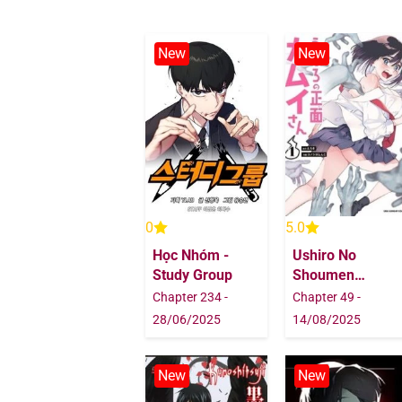
Chapter 364
New
New
Chapter 363
Chapter 362
Chapter 361
Chapter 360
0
5.0
Học Nhóm -
Ushiro No
Chapter 359
Study Group
Shoumen
Kamui-San
Chapter 234 -
Chapter 49 -
Chapter 358
28/06/2025
14/08/2025
Chapter 357
New
New
Chapter 356