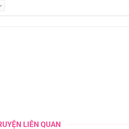
29/12/202
06/12/202
29/11/202
22/11/202
21/11/202
08/11/202
01/11/202
25/10/202
RUYỆN LIÊN QUAN
21/10/202