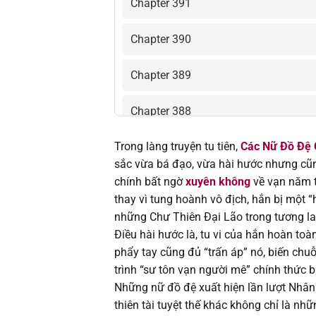
Chapter 391
Chapter 390
Chapter 389
Chapter 388
Trong làng truyện tu tiên,
Các Nữ Đồ Đệ 
Chapter 387
sắc vừa bá đạo, vừa hài hước nhưng cũ
chính bất ngờ
xuyên không
về vạn năm t
Chapter 386
thay vì tung hoành vô địch, hắn bị một 
những Chư Thiên Đại Lão trong tương la
Chapter 385
Điều hài hước là, tu vi của hắn hoàn to
phẩy tay cũng đủ “trấn áp” nó, biến chu
Chapter 384
trình “sư tôn vạn người mê” chính thức b
Những nữ đồ đệ xuất hiện lần lượt Nhâ
Chapter 383
thiên tài tuyệt thế khác không chỉ là n