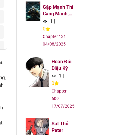
6
Gặp Mạnh Thì
Càng Mạnh,
6
Tu Vi Của Ta
1
|
Không Giới
0
6
Hạn
Chapter 131
04/08/2025
6
Hoán Đổi
àu
6
Diệu Kỳ
1
|
ng,
6
0
nh
Chapter
6
609
17/07/2025
nh
6
ạt
Sát Thủ
6
Peter