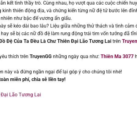
ắn kết tình thầy trò. Cùng nhau, họ vượt qua các cuộc chiến huy
14/02/202
ng kinh thiên động địa, và chứng kiến từng nữ đệ tử bước lên đỉn
n nhiên như bậc đế vương ẩn giấu.
01/02/202
 này sẽ kéo dài bao lâu? Liệu giữa những thử thách và tình cảm
 hay sẽ bị các nữ đồ đệ làm rung động trái tim vốn tưởng đã tĩn
31/01/202
Đồ Đệ Của Ta Đều Là Chư Thiên Đại Lão Tương Lai
trên
Truye
26/01/202
êu thích trên
TruyenGG
những ngày qua như:
Thiên Ma 3077
h
25/01/202
n này và đừng ngần ngại để lại góp ý cho chúng tôi nhé!
àn miễn phí, chia sẻ liền tay!
12/01/202
 Đại Lão Tương Lai
11/01/202
30/12/202
30/12/202