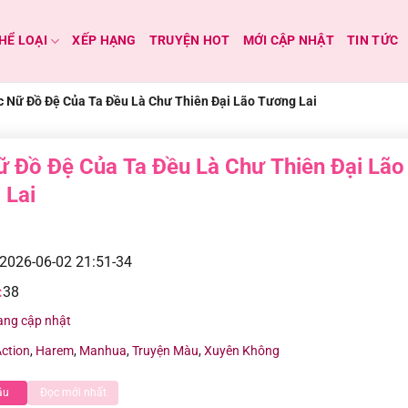
HỂ LOẠI
XẾP HẠNG
TRUYỆN HOT
MỚI CẬP NHẬT
TIN TỨC
c Nữ Đồ Đệ Của Ta Đều Là Chư Thiên Đại Lão Tương Lai
ữ Đồ Đệ Của Ta Đều Là Chư Thiên Đại Lão
 Lai
2026-06-02 21:51-34
:
38
ang cập nhật
ction
,
Harem
,
Manhua
,
Truyện Màu
,
Xuyên Không
ầu
Đọc mới nhất