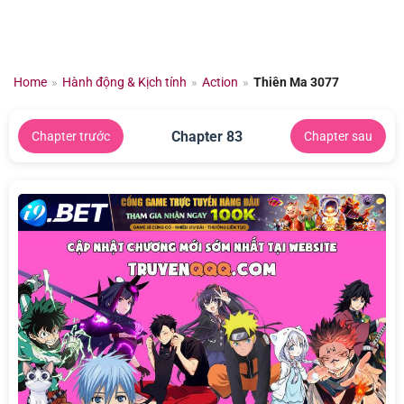
Chuyển
đến
nội
dung
Home
»
Hành động & Kịch tính
»
Action
»
Thiên Ma 3077
Chapter 83
Chapter trước
Chapter sau