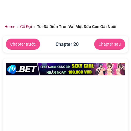
Chuyển
đến
nội
dung
Home
»
Cổ Đại
»
Tôi Đã Diễn Tròn Vai Một Đứa Con Gái Nuôi
Chapter 20
Chapter trước
Chapter sau