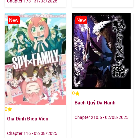
Chapter 173 - 31/03/2026
New
New
0
Bách Quỷ Dạ Hành
0
Chapter 210.6 - 02/08/2025
Gia Đình Điệp Viên
Chapter 116 - 02/08/2025