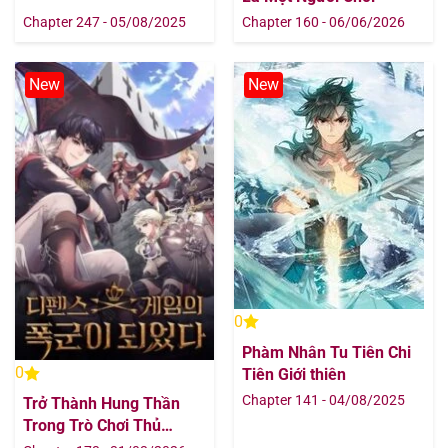
Chapter 247 - 05/08/2025
Chapter 160 - 06/06/2026
New
New
0
Phàm Nhân Tu Tiên Chi
0
Tiên Giới thiên
Chapter 141 - 04/08/2025
Trở Thành Hung Thần
Trong Trò Chơi Thủ
Thành