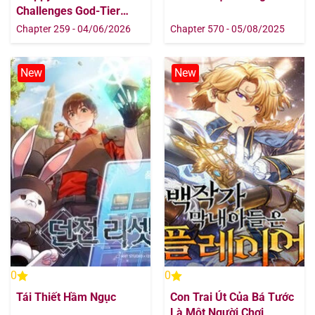
Challenges God-Tier
Game
Chapter 259 - 04/06/2026
Chapter 570 - 05/08/2025
New
New
0
0
Tái Thiết Hầm Ngục
Con Trai Út Của Bá Tước
Là Một Người Chơi