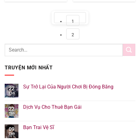
Page
1
Page
2
TRUYỆN MỚI NHẤT
Sự Trở Lại Của Người Chơi Bị Đóng Băng
22
Th9
Dịch Vụ Cho Thuê Bạn Gái
22
Th9
Bạn Trai Vệ Sĩ
09
Th9