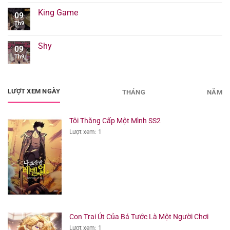
King Game
09
Th9
Shy
09
Th9
LƯỢT XEM NGÀY
THÁNG
NĂM
Tôi Thăng Cấp Một Mình SS2
Lượt xem: 1
Con Trai Út Của Bá Tước Là Một Người Chơi
Lượt xem: 1