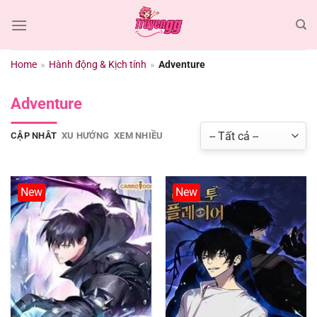
Chuyển
đến
nội
dung
Home
»
Hành động & Kịch tính
»
Adventure
Adventure
CẬP NHÂT
XU HƯỚNG
XEM NHIỀU
New
New