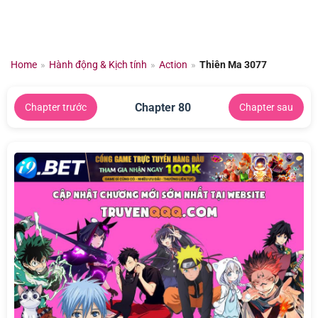
Chuyển
đến
nội
dung
Home
»
Hành động & Kịch tính
»
Action
»
Thiên Ma 3077
Chapter 80
Chapter trước
Chapter sau