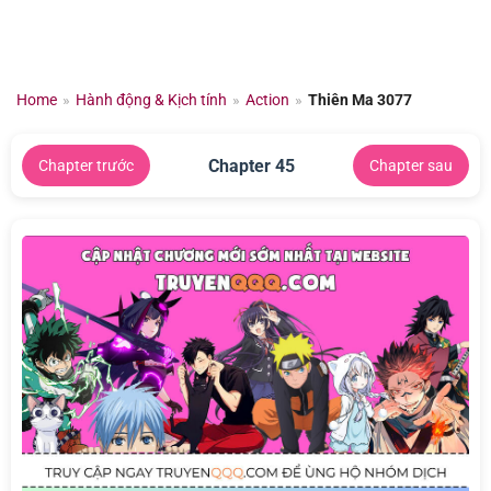
Chuyển
đến
nội
dung
Home
»
Hành động & Kịch tính
»
Action
»
Thiên Ma 3077
Chapter 45
Chapter trước
Chapter sau