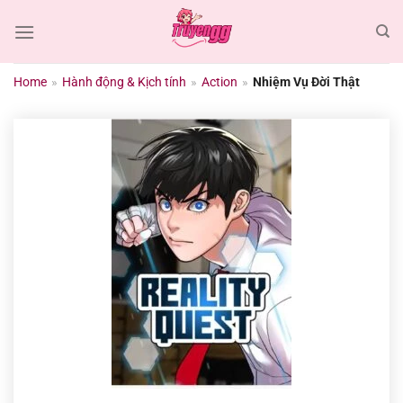
Chuyển
đến
nội
dung
Home
»
Hành động & Kịch tính
»
Action
»
Nhiệm Vụ Đời Thật