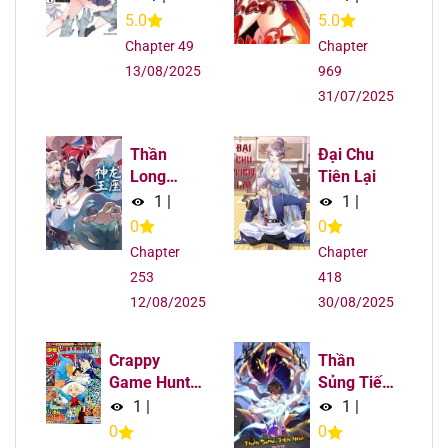
5.0
5.0
Chapter 115
18/08/2025
Chapter 49
Chapter
13/08/2025
969
Chapter 114
18/08/2025
31/07/2025
Chapter 113
18/08/2025
Thần
Đại Chu
Long
Tiên Lại
Chapter 112
18/08/2025
Vương
1
|
1
|
Tọa
0
0
Chapter 111
18/08/2025
Chapter
Chapter
253
418
Chapter 110
18/08/2025
12/08/2025
30/08/2025
Chapter 109
18/08/2025
Crappy
Thần
Game Hunter
Sủng Tiến
Chapter 108
18/08/2025
Challenges
Hóa
1
|
1
|
God-Tier
0
0