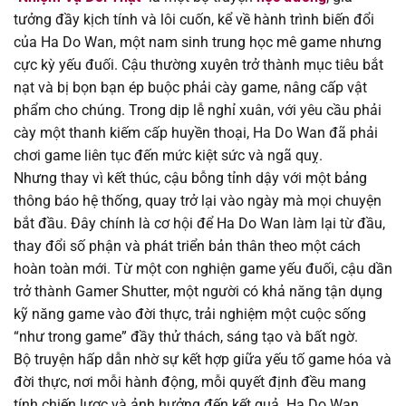
tưởng đầy kịch tính và lôi cuốn, kể về hành trình biến đổi
của Ha Do Wan, một nam sinh trung học mê game nhưng
Chapter 197
22/03/2026
cực kỳ yếu đuối. Cậu thường xuyên trở thành mục tiêu bắt
nạt và bị bọn bạn ép buộc phải cày game, nâng cấp vật
Chapter 196
15/03/2026
phẩm cho chúng. Trong dịp lễ nghỉ xuân, với yêu cầu phải
cày một thanh kiếm cấp huyền thoại, Ha Do Wan đã phải
Chapter 195
09/03/2026
chơi game liên tục đến mức kiệt sức và ngã quỵ.
Nhưng thay vì kết thúc, cậu bỗng tỉnh dậy với một bảng
Chapter 194
01/03/2026
thông báo hệ thống, quay trở lại vào ngày mà mọi chuyện
bắt đầu. Đây chính là cơ hội để Ha Do Wan làm lại từ đầu,
Chapter 193
01/03/2026
thay đổi số phận và phát triển bản thân theo một cách
hoàn toàn mới. Từ một con nghiện game yếu đuối, cậu dần
Chapter 192
23/02/2026
trở thành Gamer Shutter, một người có khả năng tận dụng
kỹ năng game vào đời thực, trải nghiệm một cuộc sống
Chapter 191
07/02/2026
“như trong game” đầy thử thách, sáng tạo và bất ngờ.
Bộ truyện hấp dẫn nhờ sự kết hợp giữa yếu tố game hóa và
Chapter 190
31/01/2026
đời thực, nơi mỗi hành động, mỗi quyết định đều mang
tính chiến lược và ảnh hưởng đến kết quả. Ha Do Wan