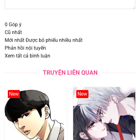
Chapter 171
26/09/2025
0
Góp ý
Chapter 170
17/09/2025
Cũ nhất
Mới nhất
Được bỏ phiếu nhiều nhất
Chapter 169
17/09/2025
Phản hồi nội tuyến
Xem tất cả bình luận
Chapter 168
17/09/2025
TRUYỆN LIÊN QUAN
Chapter 167
17/09/2025
Chapter 166
17/09/2025
New
New
Chapter 165
17/09/2025
Chapter 164
18/08/2025
Chapter 163
18/08/2025