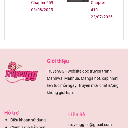
Game
Chapter 107
18/08/2025
Chapter 259
Chapter
06/08/2025
410
Chapter 106
18/08/2025
22/07/2025
Chapter 105
18/08/2025
Chapter 104
18/08/2025
Chapter 103
18/08/2025
Giới thiệu
TruyenGG - Website đọc truyện tranh
Chapter 102
18/08/2025
Manhwa, Manhua, Manga hot, cập nhật
liên tục mỗi ngày. Truyện mới, chất lượng,
Chapter 101
18/08/2025
không giới hạn.
Chapter 100
18/08/2025
Hỗ trợ
Liên hệ
Chapter 99
18/08/2025
Đ
iều khoản sử dụng
truyengg.cc@gmail.com
Chính sách bảo mật