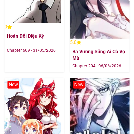
Chapter 162.9
18/08/2025
0
Chapter 162
18/08/2025
Hoán Đổi Diệu Kỳ
5.0
Chapter 161
18/08/2025
Chapter 609 - 31/05/2026
Bá Vương Sủng Ái Cô Vợ
Chapter 160
18/08/2025
Mù
Chapter 204 - 06/06/2026
Chapter 159
18/08/2025
New
New
Chapter 158
18/08/2025
Chapter 157
18/08/2025
Chapter 156
18/08/2025