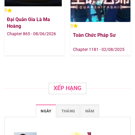
Chapter 137
18/08/2025
0
Đại Quản Gia Là Ma
Chapter 136
18/08/2025
0
Hoàng
Chapter 865 - 08/06/2026
Toàn Chức Pháp Sư
Chapter 135
18/08/2025
Chapter 1181 - 02/08/2025
Chapter 134
18/08/2025
Chapter 133
18/08/2025
Chapter 132
18/08/2025
XẾP HẠNG
Chapter 131
18/08/2025
NGÀY
THÁNG
NĂM
Chapter 130
18/08/2025
Chapter 129
18/08/2025