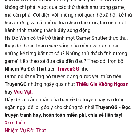
Chapter 189
27/01/2026
không chỉ phải vượt qua các thử thách như trong game,
mà còn phải đối diện với những mối quan hệ xã hội, kẻ thù
Chapter 188
16/01/2026
học đường, và cả những lựa chọn đạo đức, tạo nên một
hành trình trưởng thành đầy sống động.
Chapter 187
09/01/2026
Ha Do Wan có thể trở thành một Gamer Shutter thực thụ,
thay đổi hoàn toàn cuộc sống của mình và đánh bại
Chapter 186
09/01/2026
những kẻ từng bắt nạt cậu? Những thử thách “như trong
game” tiếp theo sẽ đưa cậu đến đâu? Theo dõi trọn bộ
Chapter 185
26/12/2025
Nhiệm Vụ Đời Thật
trên
TruyenGG
nhé!
Đừng bỏ lỡ những bộ truyện đang được yêu thích trên
Chapter 184
19/12/2025
TruyenGG
những ngày qua như:
Thiếu Gia Không Ngoan
hay
Vưu Vật.
Chapter 183
12/12/2025
Hãy để lại cảm nhận của bạn về bộ truyện này và đừng
ngần ngại để lại góp ý cho chúng tôi nhé!
TruyenGG - Đọc
Chapter 182
05/12/2025
truyện tranh hay, hoàn toàn miễn phí, chia sẻ liền tay!
Xem thêm
Chapter 181
04/12/2025
Nhiệm Vụ Đời Thật