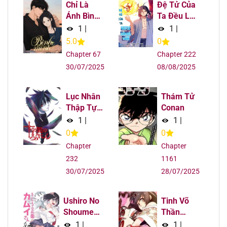
Chỉ Là
Đệ Tử Của
Ánh Bình
Ta Đều Là
Chapter 124
18/08/2025
Minh
Súp Bờ
1
|
1
|
Thần
5.0
0
Chapter 123
18/08/2025
Chapter 67
Chapter 222
30/07/2025
08/08/2025
Chapter 122
18/08/2025
Chapter 121
18/08/2025
Lục Nhân
Thám Tử
Thập Tự
Conan
Giá
1
|
1
|
Chapter 120
18/08/2025
0
0
Chapter 119
18/08/2025
Chapter
Chapter
232
1161
30/07/2025
28/07/2025
Chapter 118
18/08/2025
Chapter 117
18/08/2025
Ushiro No
Tinh Võ
Shoumen
Thần
Kamui-San
Quyết
Chapter 116
18/08/2025
1
|
1
|