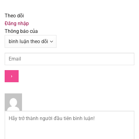
Chapter 180
27/11/2025
Theo dõi
Chapter 179
13/11/2025
Đăng nhập
Thông báo của
Chapter 178
07/11/2025
Chapter 177
30/10/2025
Chapter 176
23/10/2025
Chapter 175
16/10/2025
Chapter 174
16/10/2025
Chapter 173
02/10/2025
Chapter 172
26/09/2025