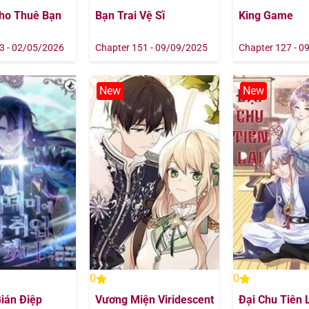
Cho Thuê Bạn
Bạn Trai Vệ Sĩ
King Game
3 - 02/05/2026
Chapter 151 - 09/09/2025
Chapter 127 - 0
New
New
0
0
ián Điệp
Vương Miện Viridescent
Đại Chu Tiên 