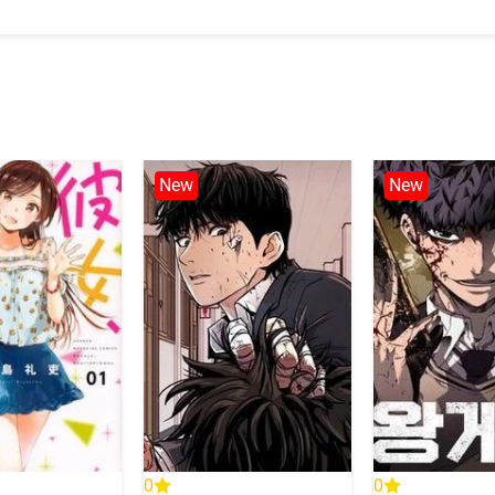
New
New
0
0