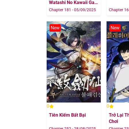
Watashi No Kawaii Ga
Tsuujinai
Chapter 181 - 05/09/2025
Chapter 16
New
New
0
0
Tiên Kiếm Bất Bại
Trở Lại T
Chơi
Chapter 252 - 28/08/2025
Chapter 23