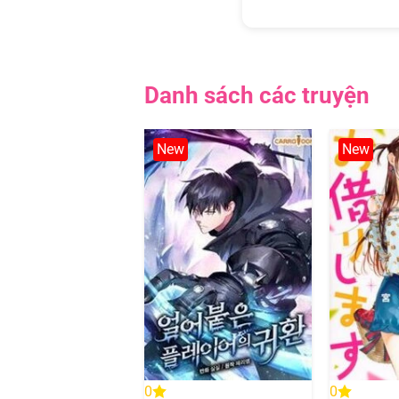
Danh sách các truyện
New
New
0
0