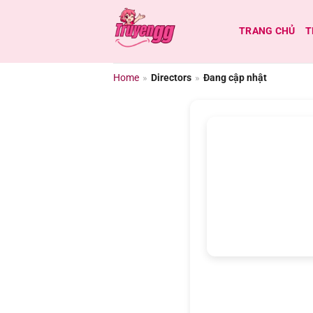
Chuyển
đến
TRANG CHỦ
T
nội
dung
Home
»
Directors
»
Đang cập nhật