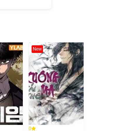
New
0