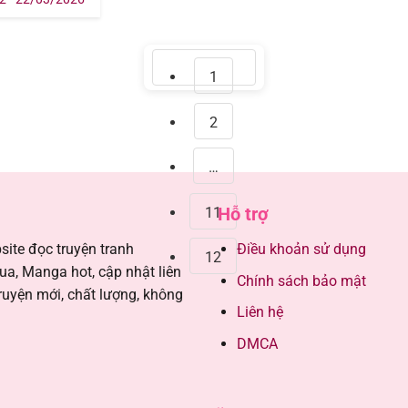
Page
1
Page
2
…
Page
Hỗ trợ
11
ite đọc truyện tranh
Điều khoản sử dụng
Page
12
, Manga hot, cập nhật liên
Chính sách bảo mật
ruyện mới, chất lượng, không
Liên hệ
DMCA