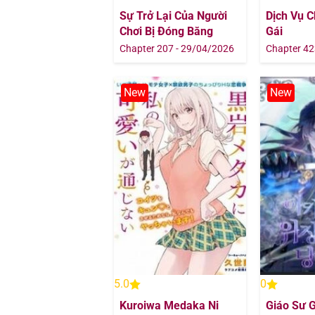
Sự Trở Lại Của Người
Dịch Vụ 
Chơi Bị Đóng Băng
Gái
Chapter 207 - 29/04/2026
Chapter 42
New
New
5.0
0
Kuroiwa Medaka Ni
Giáo Sư G