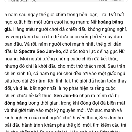
5 năm sau ngày thế giới chìm trong hỗn loạn, Trái Đất bất
Chapter 197.1
12/04/2026
ngờ xuất hiện một trùm cuối hùng mạnh:
Nữ hoàng băng
giá
. Hàng triệu người chơi đã chiến đấu không ngừng nghỉ,
Chapter 197
12/04/2026
hy vọng đánh bại cô ta để đưa cuộc sống trở về quỹ đạo
ban đầu. Và rồi, năm người chơi mạnh nhất thế giới, dẫn
Chapter 196
27/12/2025
đầu là
Spectre Seo Jun-ho
, đã dốc toàn lực để hạ gục Nữ
hoàng. Mọi người tưởng chừng cuộc chiến đã kết thúc,
Chapter 195
27/12/2025
nhưng đó chỉ là khởi đầu cho một thử thách mới. Sau trận
chiến sinh tử, cả năm người chơi đều rơi vào một giấc ngủ
Chapter 194
20/12/2025
sâu kéo dài 25 năm. Khi tỉnh lại, thế giới đã hoàn toàn thay
đổi, và điều bất ngờ nhất là họ phát hiện ra rằng cuộc
Chapter 193
21/11/2025
chiến chưa hề kết thúc.
Seo Jun-ho
nhận ra mình đã bị
đóng băng
trong thời gian, trong khi đồng đội đã biến mất
Chapter 192
20/11/2025
và thế giới tiến vào một kỷ nguyên mới. Với sức mạnh và
kinh nghiệm của một người chơi huyền thoại, Seo Jun-ho
Chapter 191
03/11/2025
bắt đầu hành trình khám phá thế giới mới, tìm kiếm câu trả