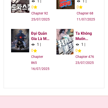
Xuất
Dị
1
|
1
|
0
0
Chapter 117
22/09/2025
Chapter 92
Chapter 68
25/07/2025
11/07/2025
Chapter 116
22/09/2025
Đại Quản
Ta Không
Chapter 115
22/09/2025
Gia Là Ma
Muốn
Hoàng
Trùng Sinh
1
|
1
|
Chapter 114
22/09/2025
Đâu
0
0
Chapter
Chapter 476
Chapter 113
22/09/2025
865
23/07/2025
16/07/2025
Chapter 112
22/09/2025
Chapter 111
22/09/2025
Chapter 110
22/09/2025
Giới thiệu