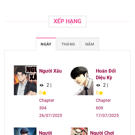
Chapter 135
22/09/2025
XẾP HẠNG
Chapter 134
22/09/2025
Chapter 133
22/09/2025
NGÀY
THÁNG
NĂM
Chapter 132
22/09/2025
Chapter 131
22/09/2025
Người Xấu
Hoán Đổi
Diệu Kỳ
Chapter 130
22/09/2025
2
|
2
|
0
0
Chapter 129
22/09/2025
Chapter
Chapter
304
609
Chapter 128
22/09/2025
26/07/2025
17/07/2025
Chapter 127
22/09/2025
Người
Người Chơi