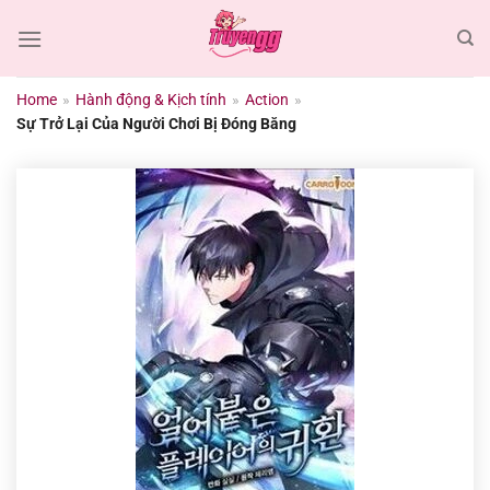
Chuyển
đến
nội
dung
Home
»
Hành động & Kịch tính
»
Action
»
Sự Trở Lại Của Người Chơi Bị Đóng Băng