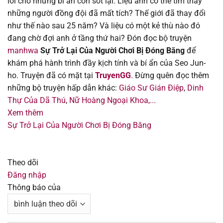
lời cho những bí ẩn còn sót lại. Liệu anh có thể tìm thấy
Chapter 190
28/10/2025
những người đồng đội đã mất tích? Thế giới đã thay đổi
như thế nào sau 25 năm? Và liệu có một kẻ thù nào đó
Chapter 189
19/10/2025
đang chờ đợi anh ở tầng thứ hai? Đón đọc bộ truyện
manhwa
Sự Trở Lại Của Người Chơi Bị Đóng Băng
để
Chapter 188
11/10/2025
khám phá hành trình đầy kịch tính và bí ẩn của Seo Jun-
ho. Truyện đã có mặt tại
TruyenGG
. Đừng quên đọc thêm
Chapter 187
11/10/2025
những bộ truyện hấp dẫn khác:
Giáo Sư Gián Điệp
,
Dinh
Thự Của Dã Thú
,
Nữ Hoàng Ngoại Khoa,...
Chapter 186
26/09/2025
Xem thêm
Sự Trở Lại Của Người Chơi Bị Đóng Băng
Chapter 185
22/09/2025
Chapter 184
22/09/2025
Theo dõi
Đăng nhập
Chapter 183
22/09/2025
Thông báo của
Chapter 182
22/09/2025