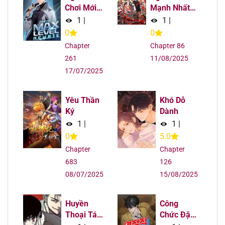
Chơi Mới
Mạnh Nhất
Chapter 126
22/09/2025
Cấp Tối
Hồi Quy Lần
1
|
1
|
Đa
Thứ 100
0
0
Chapter 125
22/09/2025
Chapter
Chapter 86
261
11/08/2025
Chapter 124
22/09/2025
17/07/2025
Chapter 123
22/09/2025
Yêu Thần
Khó Dỗ
Ký
Dành
Chapter 122
22/09/2025
1
|
1
|
0
5.0
Chapter 121
22/09/2025
Chapter
Chapter
683
126
Chapter 120
22/09/2025
08/07/2025
15/08/2025
Chapter 119
22/09/2025
Huyền
Công
Thoại Tái
Chức Đặc
Chapter 118
22/09/2025