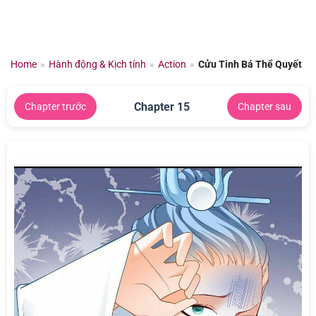
Chuyển
đến
nội
dung
Home
»
Hành động & Kịch tính
»
Action
»
Cửu Tinh Bá Thể Quyết
Chapter 15
Chapter trước
Chapter sau