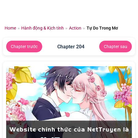
Chuyển
đến
nội
dung
Home
»
Hành động & Kịch tính
»
Action
»
Tự Do Trong Mơ
Chapter 204
Chapter trước
Chapter sau