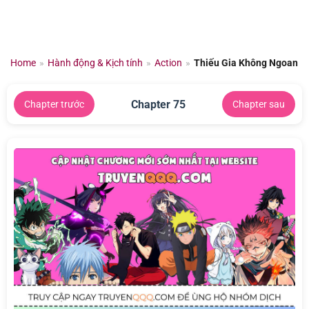
Chuyển
đến
nội
dung
Home
»
Hành động & Kịch tính
»
Action
»
Thiếu Gia Không Ngoan
Chapter 75
Chapter trước
Chapter sau