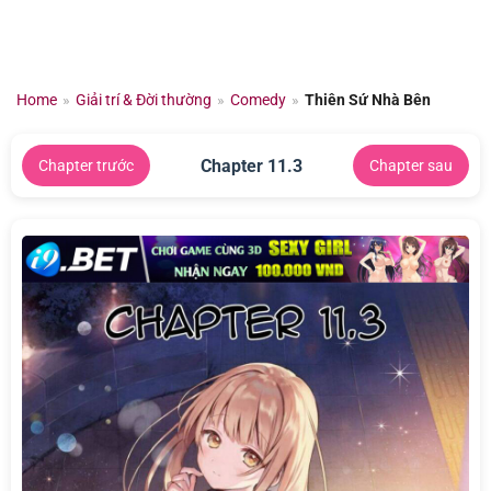
Chuyển
đến
nội
dung
Home
»
Giải trí & Đời thường
»
Comedy
»
Thiên Sứ Nhà Bên
Chapter 11.3
Chapter trước
Chapter sau