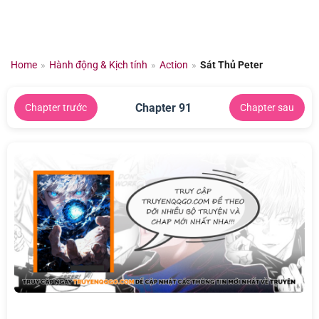
Chuyển
đến
nội
dung
Home
»
Hành động & Kịch tính
»
Action
»
Sát Thủ Peter
Chapter 91
Chapter trước
Chapter sau