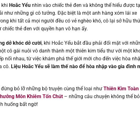
02/03/202
 khi
Hoắc Yểu
nhìn vào chiếc thẻ đen và không thể hiểu được tạ
ải như những gì cô tưởng. Đặc biệt là một anh hàng xóm lái xe
02/03/202
ng khi tất cả mọi người đều có vẻ nghèo khó, cô lại sở hữu th
 chiếc thẻ đen với quyền hạn vô hạn ấy.
08/02/202
ng dở khóc dở cười
, khi Hoắc Yểu bắt đầu phải đối mặt với nhữ
01/02/202
một cô gái nuôi vô danh thành một thiên kim tiểu thư với một kh
iếp nối nhau, từ việc khám phá thế giới mới cho đến việc hòa nh
25/01/202
a cô.
Liệu Hoắc Yểu sẽ làm thế nào để hòa nhập vào gia đình 
25/01/202
 đừng bỏ lỡ những bộ truyện cùng thể loại như
Thiên Kim Toàn
hưởng Môn Khiêm Tốn Chút
– những câu chuyện không thể bỏ
12/01/202
nh huống bất ngờ!
04/01/202
27/12/202