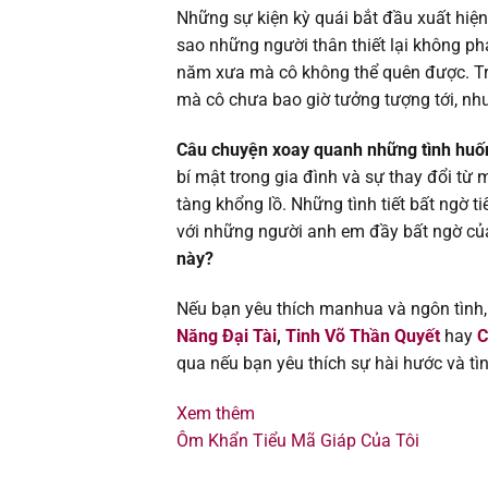
Chapter 407
Những sự kiện kỳ quái bắt đầu xuất hiện
sao những người thân thiết lại không ph
Chapter 406
năm xưa mà cô không thể quên được. Tro
mà cô chưa bao giờ tưởng tượng tới, như
Chapter 405
Câu chuyện xoay quanh những tình huố
Chapter 404
bí mật trong gia đình và sự thay đổi từ 
tàng khổng lồ. Những tình tiết bất ngờ t
Chapter 403
với những người anh em đầy bất ngờ củ
này?
Chapter 402
Nếu bạn yêu thích manhua và ngôn tình,
Năng Đại Tài
,
Tinh Võ Thần Quyết
hay
C
Chapter 401
qua nếu bạn yêu thích sự hài hước và tì
Chapter 400
Xem thêm
Ôm Khẩn Tiểu Mã Giáp Của Tôi
Chapter 399