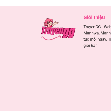
Chapter 375
Giới thiệu
Chapter 374
TruyenGG - Webs
Manhwa, Manhua
Chapter 374
tục mỗi ngày. T
giới hạn.
Chapter 373
Chapter 373
Chapter 372
Chapter 372
Chapter 371