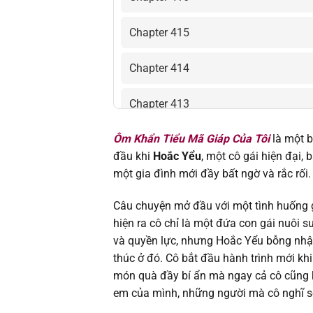
Chapter 415
Chapter 414
Chapter 413
Ôm Khẩn Tiểu Mã Giáp Của Tôi
là một 
Chapter 412
đầu khi
Hoắc Yểu
, một cô gái hiện đại, 
một gia đình mới đầy bất ngờ và rắc rối.
Chapter 411
Câu chuyện mở đầu với một tình huống
Chapter 410
hiện ra cô chỉ là một đứa con gái nuôi
và quyền lực, nhưng Hoắc Yểu bỗng nhận 
Chapter 409
thúc ở đó. Cô bắt đầu hành trình mới kh
món quà đầy bí ẩn mà ngay cả cô cũng k
Chapter 408
em của mình, những người mà cô nghĩ sẽ