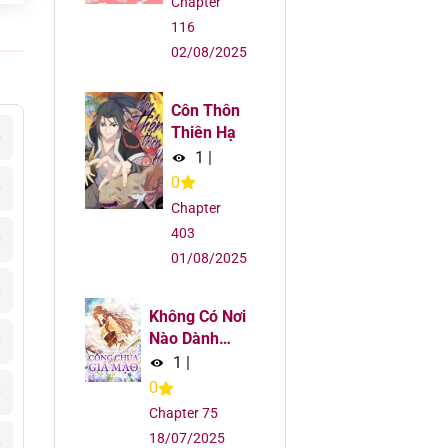
Chapter
116
02/08/2025
Côn Thôn
Thiên Hạ
6
1
|
0
6
Chapter
403
6
01/08/2025
6
Không Có Nơi
Nào Dành
6
Cho Công
1
|
Chúa Giả
0
6
Mạo
Chapter 75
18/07/2025
6