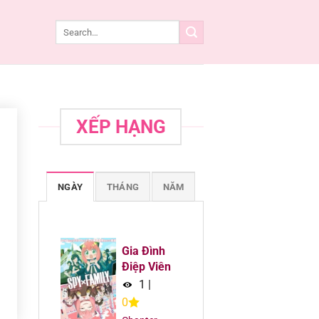
XẾP HẠNG
NGÀY
THÁNG
NĂM
Gia Đình
Điệp Viên
1
|
0