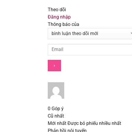
Chapter 398
Theo dõi
Đăng nhập
Chapter 397
Thông báo của
Chapter 396
Chapter 395
Chapter 394
Chapter 393
Chapter 392
0
Góp ý
Chapter 391
Cũ nhất
Mới nhất
Được bỏ phiếu nhiều nhất
Chapter 390
Phản hồi nội tuyến