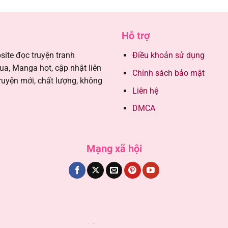
20/08/202
Hỗ trợ
20/08/202
ite đọc truyện tranh
Điều khoản sử dụng
, Manga hot, cập nhật liên
Chính sách bảo mật
20/08/202
ruyện mới, chất lượng, không
Liên hệ
20/08/202
DMCA
20/08/202
Mạng xã hội
20/08/202
20/08/202
20/08/202
Copyright 2026 ©
TruyenGG