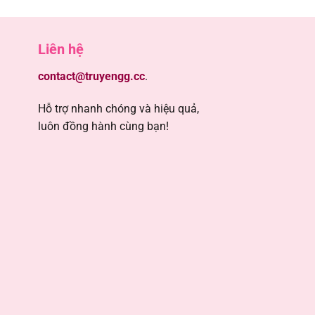
5
Liên hệ
5
contact@truyengg.cc
.
5
Hỗ trợ nhanh chóng và hiệu quả,
luôn đồng hành cùng bạn!
5
5
5
5
5