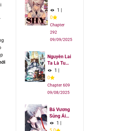
6
i
1
|
6
0
ứ
Chapter
6
292
09/09/2025
ng
6
o
ập
Nguyên Lai
6
mới
Ta Là Tu
Tiên Đại
1
|
Lão
6
0
Chapter 609
6
09/08/2025
6
Bá Vương
Sủng Ái
5
Cô Vợ Mù
1
|
5.0