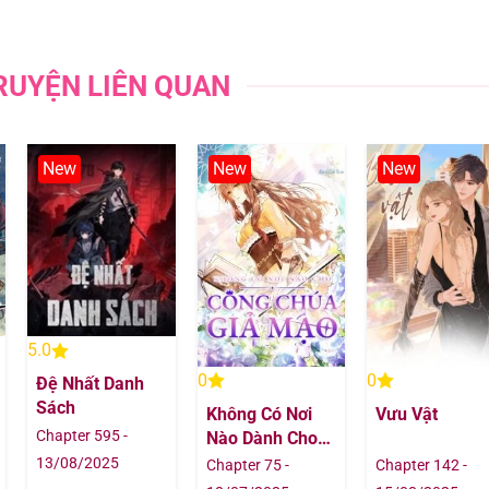
18/10/202
RUYỆN LIÊN QUAN
11/10/202
11/10/202
New
New
New
11/10/202
04/10/202
27/09/202
5.0
27/09/202
0
0
Đệ Nhất Danh
Sách
Không Có Nơi
Vưu Vật
14/09/202
Chapter 595 -
Nào Dành Cho
Công Chúa Giả
13/08/2025
Chapter 75 -
Chapter 142 -
14/09/202
Mạo