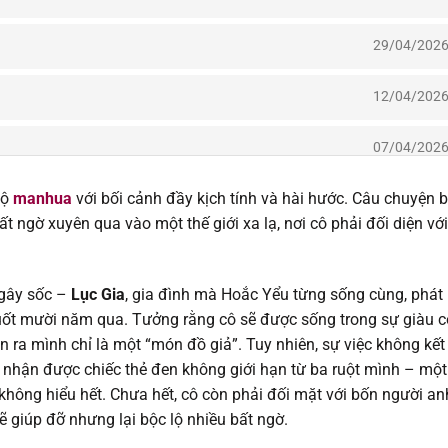
29/04/202
12/04/202
07/04/202
bộ
manhua
với bối cảnh đầy kịch tính và hài hước. Câu chuyện b
07/04/202
bất ngờ xuyên qua vào một thế giới xa lạ, nơi cô phải đối diện với
23/03/202
 gây sốc –
Lục Gia
, gia đình mà Hoắc Yểu từng sống cùng, phát
16/03/202
 suốt mười năm qua. Tưởng rằng cô sẽ được sống trong sự giàu c
ra mình chỉ là một “món đồ giả”. Tuy nhiên, sự việc không kết
16/03/202
i nhận được chiếc thẻ đen không giới hạn từ ba ruột mình – một
hông hiểu hết. Chưa hết, cô còn phải đối mặt với bốn người an
02/03/202
 giúp đỡ nhưng lại bộc lộ nhiều bất ngờ.