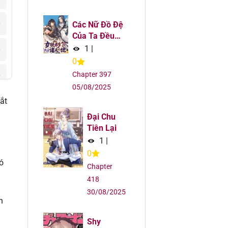
6
Các Nữ Đồ Đệ
Của Ta Đều
Là Chư Thiên
1
|
6
Đại Lão
0
Tương Lai
Chapter 397
6
05/08/2025
ắt
6
Đại Chu
6
Tiên Lại
1
|
6
0
ó
Chapter
6
418
30/08/2025
h
6
Shy