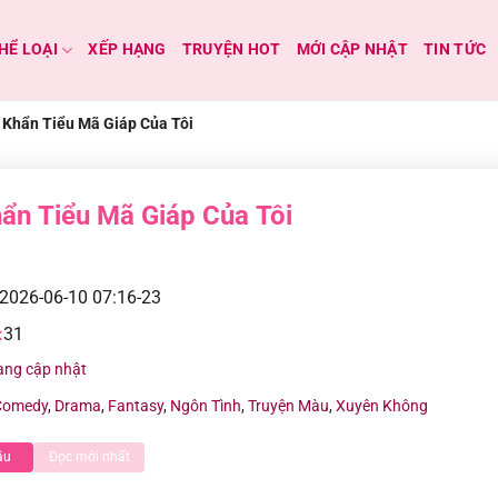
HỂ LOẠI
XẾP HẠNG
TRUYỆN HOT
MỚI CẬP NHẬT
TIN TỨC
Khẩn Tiểu Mã Giáp Của Tôi
ẩn Tiểu Mã Giáp Của Tôi
2026-06-10 07:16-23
:
31
ang cập nhật
Comedy
,
Drama
,
Fantasy
,
Ngôn Tình
,
Truyện Màu
,
Xuyên Không
ầu
Đọc mới nhất