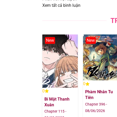
Xem tất cả bình luận
Chapter 389
T
Chapter 388
Chapter 387
New
New
Chapter 386
Chapter 385
Chapter 384
0
Chapter 383
0
Phàm Nhân Tu
Tiên
Bí Mật Thanh
Chapter 382
Chapter 396 -
Xuân
08/06/2026
Chapter 115 -
Chapter 381