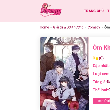
Chuyển
đến
TRANG CHỦ
T
nội
dung
Home
»
Giải trí & Đời thường
»
Comedy
»
Ôm 
Ôm Kh
0
(0)
Cập nhật:
Lượt xem
Tác giả:
Đ
Thể loại:
Đọc từ đ