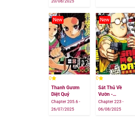
20/08/2025
Chapter 380
New
New
Chapter 379
Chapter 378
Chapter 378
Chapter 377
0
0
Thanh Gươm
Sát Thủ Về
Chapter 377
Diệt Quỷ
Vườn -
Sakamoto Days
Chapter 205.6 -
Chapter 223 -
Chapter 376
26/07/2025
06/08/2025
Chapter 376
Chapter 375