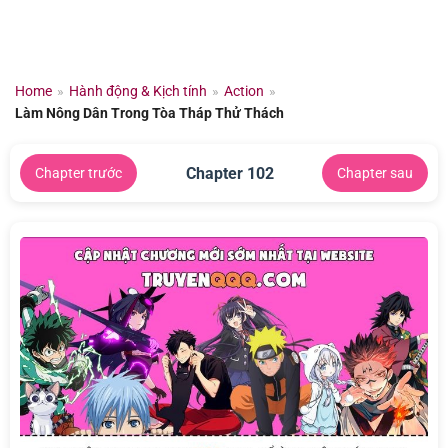
Chuyển
đến
nội
dung
Home
»
Hành động & Kịch tính
»
Action
»
Làm Nông Dân Trong Tòa Tháp Thử Thách
Chapter 102
Chapter trước
Chapter sau