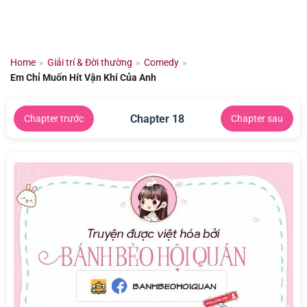
Chuyển
đến
nội
dung
Home
»
Giải trí & Đời thường
»
Comedy
»
Em Chỉ Muốn Hít Vận Khí Của Anh
Chapter 18
Chapter trước
Chapter sau