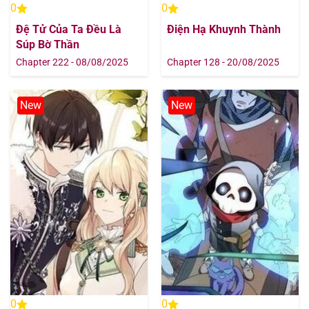
0
0
Chapter 16
11/08/2025
Đệ Tử Của Ta Đều Là
Điện Hạ Khuynh Thành
Súp Bờ Thần
Chapter 15
11/08/2025
Chapter 222 - 08/08/2025
Chapter 128 - 20/08/2025
Chapter 14
11/08/2025
New
New
Chapter 13
11/08/2025
Chapter 12
11/08/2025
Chapter 11
11/08/2025
Chapter 10
11/08/2025
Chapter 9
11/08/2025
Chapter 8
11/08/2025
0
0