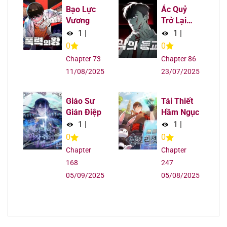
Bạo Lực
Ác Quỷ
Vương
Trở Lại
Học
1
|
1
|
Đường
0
0
Chapter 73
Chapter 86
11/08/2025
23/07/2025
Giáo Sư
Tái Thiết
Gián Điệp
Hầm Ngục
1
|
1
|
0
0
Chapter
Chapter
168
247
05/09/2025
05/08/2025