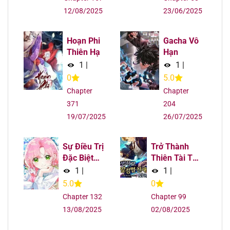
12/08/2025
23/06/2025
Hoạn Phi
Gacha Vô
Thiên Hạ
Hạn
1
|
1
|
0
5.0
Chapter
Chapter
371
204
19/07/2025
26/07/2025
Sự Điều Trị
Trở Thành
Đặc Biệt
Thiên Tài Tốc
Của Tinh
Biến Của Học
1
|
1
|
Linh
Viện Ma
5.0
0
Pháp
Chapter 132
Chapter 99
13/08/2025
02/08/2025