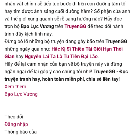
nhân vật chính sẽ tiếp tục bước đi trên con đường tăm tối
Chapter 51
11/08/2025
hay tìm được ánh sáng cuối đường hầm? Số phận của anh
và thế giới xung quanh sẽ rẽ sang hướng nào? Hãy đọc
Chapter 50
11/08/2025
trọn bộ
Bạo Lực Vương
trên
TruyenGG
để theo dõi hành
trình đầy kịch tính này.
Chapter 49
11/08/2025
Đừng bỏ lỡ những bộ truyện đang gây bão trên
TruyenGG
những ngày qua như:
Hắc Kị Sĩ Thiên Tài Giới Hạn Thời
Chapter 48
11/08/2025
Gian
hay
Nguyên Lai Ta Là Tu Tiên Đại Lão
.
Hãy để lại cảm nhận của bạn về bộ truyện này và đừng
Chapter 47
11/08/2025
ngần ngại để lại góp ý cho chúng tôi nhé!
TruyenGG - Đọc
truyện tranh hay, hoàn toàn miễn phí, chia sẻ liền tay!
Chapter 46
11/08/2025
Xem thêm
Bạo Lực Vương
Chapter 45
11/08/2025
Chapter 44
11/08/2025
Theo dõi
Đăng nhập
Chapter 43
11/08/2025
Thông báo của