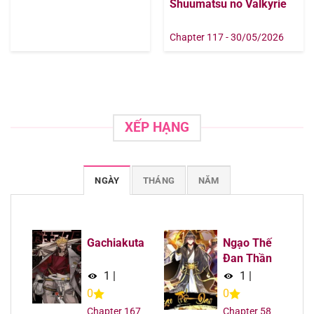
Shuumatsu no Valkyrie
Chapter 117 - 30/05/2026
XẾP HẠNG
NGÀY
THÁNG
NĂM
Gachiakuta
Ngạo Thế
Đan Thần
1
|
1
|
0
0
Chapter 167
Chapter 58