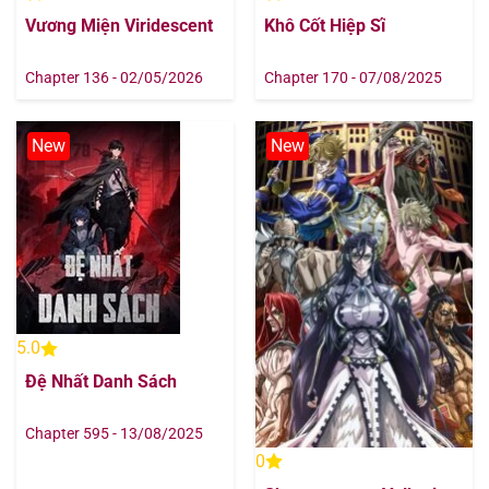
Vương Miện Viridescent
Khô Cốt Hiệp Sĩ
Chapter 7
11/08/2025
Chapter 136 - 02/05/2026
Chapter 170 - 07/08/2025
Chapter 6
11/08/2025
Chapter 5
11/08/2025
New
New
Chapter 4
11/08/2025
Chapter 3
11/08/2025
Chapter 2
11/08/2025
5.0
Chapter 1
11/08/2025
Đệ Nhất Danh Sách
Chapter 595 - 13/08/2025
0