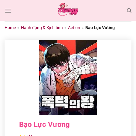
Chuyển
đến
nội
dung
Home
»
Hành động & Kịch tính
»
Action
»
Bạo Lực Vương
Bạo Lực Vương