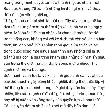
mang trong mình quyết tâm trở thành một ác nhân, một
Chapter 61
18/08/2025
Bạo Lực Vương để trả thù những kẻ đã hại mình và thay
đổi số phận vốn nghiệt ngã.
Chapter 60
18/08/2025
Thế giới mà anh tái sinh là một nơi đầy rẫy những thế lực
đen tối, những âm mưu thâm độc và kẻ thù vô cùng nguy
Chapter 59
18/08/2025
hiểm. Mỗi bước tiến của nhân vật chính là một cuộc đấu
tranh sống còn, không chỉ với kẻ địch mà còn với chính bản
Chapter 58
18/08/2025
thân, khi anh phải điều chỉnh ranh giới giữa thiện và ác
trong cuộc sống mới này. Hành trình này không chỉ là sự
Chapter 57
18/08/2025
trả thù mà còn là quá trình khám phá những bí mật ẩn giấu
sâu trong thế giới mà anh đang sống, mở ra nhiều khía
Chapter 56
18/08/2025
cạnh mới mẻ và bất ngờ.
Sức mạnh và trí tuệ là vũ khí chính giúp anh dần vượt qua
Chapter 55
11/08/2025
các thử thách ngày càng khắc nghiệt, đồng thời thiết lập vị
thế thống trị của mình trong thế giới đầy hỗn loạn này. Tuy
Chapter 54
11/08/2025
nhiên, liệu sức mạnh có đủ để giúp anh giữ vững mục tiêu,
hay sẽ bị cuốn vào vòng xoáy của quyền lực và hận thù?
Chapter 53
11/08/2025
Câu chuyện đặt ra nhiều câu hỏi mở đầy hấp dẫn: Liệu