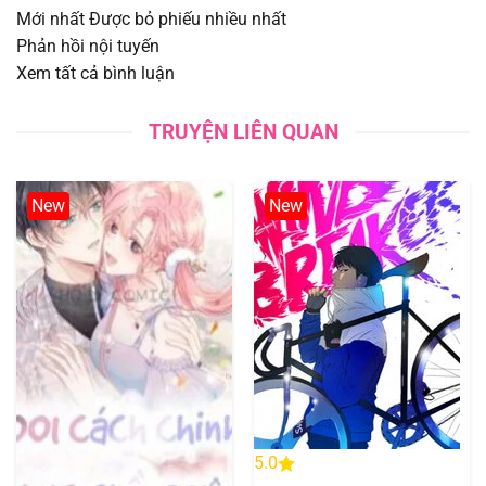
Mới nhất
Được bỏ phiếu nhiều nhất
Phản hồi nội tuyến
Chapter 33
11/08/2025
Xem tất cả bình luận
Chapter 32
11/08/2025
TRUYỆN LIÊN QUAN
Chapter 31
11/08/2025
New
New
Chapter 30
11/08/2025
Chapter 29
11/08/2025
Chapter 28
11/08/2025
Chapter 27
11/08/2025
Chapter 26
11/08/2025
5.0