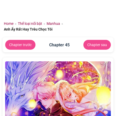
Chuyển
đến
nội
dung
Home
»
Thể loại nổi bật
»
Manhua
»
Anh Ấy Rất Hay Trêu Chọc Tôi
Chapter 45
Chapter trước
Chapter sau