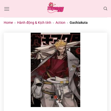
Chuyển
đến
nội
dung
Home
»
Hành động & Kịch tính
»
Action
»
Gachiakuta