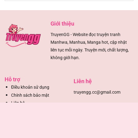
Chapter 61
12/08/2025
Giới thiệu
Chapter 60
12/08/2025
TruyenGG - Website đọc truyện tranh
Chapter 59
12/08/2025
Manhwa, Manhua, Manga hot, cập nhật
liên tục mỗi ngày. Truyện mới, chất lượng,
Chapter 58
12/08/2025
không giới hạn.
Chapter 57
12/08/2025
Hỗ trợ
Liên hệ
Chapter 56
12/08/2025
Đ
iều khoản sử dụng
truyengg.cc@gmail.com
Chính sách bảo mật
Chapter 55
12/08/2025
Liên hệ
DMCA
Chapter 54
12/08/2025
Mạng xã hội
Chapter 53
12/08/2025