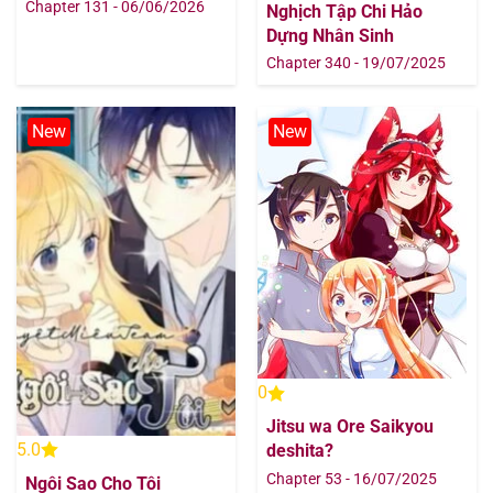
Không Giới Hạn
Chapter 131 - 06/06/2026
Nghịch Tập Chi Hảo
Chapter 114
12/08/2025
Dựng Nhân Sinh
Chapter 340 - 19/07/2025
Chapter 113
12/08/2025
Chapter 112
12/08/2025
New
New
Chapter 111
12/08/2025
Chapter 110
12/08/2025
Chapter 109
12/08/2025
Chapter 108
12/08/2025
0
Chapter 107
12/08/2025
Jitsu wa Ore Saikyou
5.0
deshita?
Chapter 106
12/08/2025
Chapter 53 - 16/07/2025
Ngôi Sao Cho Tôi