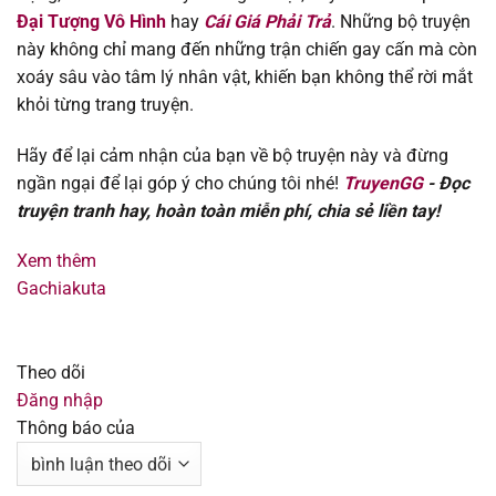
Đại Tượng Vô Hình
hay
Cái Giá Phải Trả
. Những bộ truyện
Chapter 140.2
12/08/2025
này không chỉ mang đến những trận chiến gay cấn mà còn
xoáy sâu vào tâm lý nhân vật, khiến bạn không thể rời mắt
Chapter 140
12/08/2025
khỏi từng trang truyện.
Chapter 139
12/08/2025
Hãy để lại cảm nhận của bạn về bộ truyện này và đừng
ngần ngại để lại góp ý cho chúng tôi nhé!
TruyenGG
- Đọc
Chapter 138
12/08/2025
truyện tranh hay, hoàn toàn miễn phí, chia sẻ liền tay!
Chapter 137
12/08/2025
Xem thêm
Gachiakuta
Chapter 136
12/08/2025
Chapter 135
12/08/2025
Theo dõi
Đăng nhập
Thông báo của
Chapter 134
12/08/2025
Chapter 133
12/08/2025