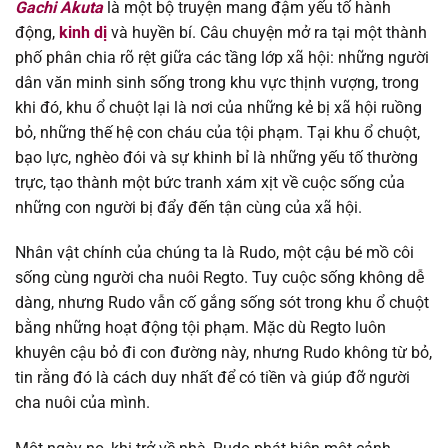
Gachi Akuta
là một bộ truyện mang đậm yếu tố hành
Chapter 158
16/12/2025
động,
kinh dị
và huyền bí. Câu chuyện mở ra tại một thành
phố phân chia rõ rệt giữa các tầng lớp xã hội: những người
Chapter 157
09/12/2025
dân văn minh sinh sống trong khu vực thịnh vượng, trong
khi đó, khu ổ chuột lại là nơi của những kẻ bị xã hội ruồng
Chapter 156
09/12/2025
bỏ, những thế hệ con cháu của tội phạm. Tại khu ổ chuột,
bạo lực, nghèo đói và sự khinh bỉ là những yếu tố thường
Chapter 155
09/12/2025
trực, tạo thành một bức tranh xám xịt về cuộc sống của
những con người bị đẩy đến tận cùng của xã hội.
Chapter 154
09/12/2025
Nhân vật chính của chúng ta là Rudo, một cậu bé mồ côi
Chapter 153
09/12/2025
sống cùng người cha nuôi Regto. Tuy cuộc sống không dễ
dàng, nhưng Rudo vẫn cố gắng sống sót trong khu ổ chuột
Chapter 152
09/12/2025
bằng những hoạt động tội phạm. Mặc dù Regto luôn
khuyên cậu bỏ đi con đường này, nhưng Rudo không từ bỏ,
Chapter 151
09/12/2025
tin rằng đó là cách duy nhất để có tiền và giúp đỡ người
cha nuôi của mình.
Chapter 150
09/12/2025