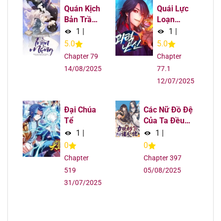
Chapter 70
12/08/2025
Quán Kịch
Quái Lực
Bản Trần
Loạn
Mộng
Thần
1
|
1
|
Chapter 69
12/08/2025
5.0
5.0
Chapter 79
Chapter
Chapter 68
12/08/2025
14/08/2025
77.1
12/07/2025
Chapter 67
12/08/2025
Chapter 66
12/08/2025
Đại Chúa
Các Nữ Đồ Đệ
Tể
Của Ta Đều
Là Chư Thiên
1
|
1
|
Chapter 65
12/08/2025
Đại Lão
0
0
Tương Lai
Chapter
Chapter 397
Chapter 64
12/08/2025
519
05/08/2025
31/07/2025
Chapter 63
12/08/2025
Chapter 62
12/08/2025