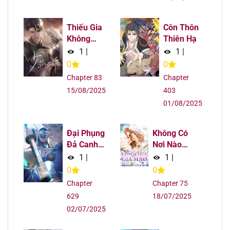
Chapter 79
12/08/2025
Thiếu Gia
Côn Thôn
Chapter 78
12/08/2025
Không
Thiên Hạ
Ngoan
1
|
1
|
Chapter 77
12/08/2025
0
0
Chapter 83
Chapter
Chapter 76
12/08/2025
15/08/2025
403
01/08/2025
Chapter 75
12/08/2025
Đại Phụng
Không Có
Chapter 74
12/08/2025
Đả Canh
Nơi Nào
Nhân
Dành Cho
1
|
1
|
Chapter 73
12/08/2025
Công Chúa
0
0
Giả Mạo
Chapter
Chapter 75
Chapter 72
12/08/2025
629
18/07/2025
02/07/2025
Chapter 71
12/08/2025