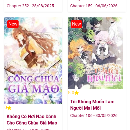
Chapter 252 - 28/08/2025
Chapter 159 - 06/06/2026
Chapter 96
12/08/2025
New
New
Chapter 95
12/08/2025
Chapter 94
12/08/2025
Chapter 93
12/08/2025
Chapter 92
12/08/2025
Chapter 91
12/08/2025
5.0
Chapter 90
12/08/2025
Tôi Không Muốn Làm
0
Người Mai Mối
Chapter 89
12/08/2025
Chapter 106 - 30/05/2026
Không Có Nơi Nào Dành
Cho Công Chúa Giả Mạo
Chapter 88
12/08/2025