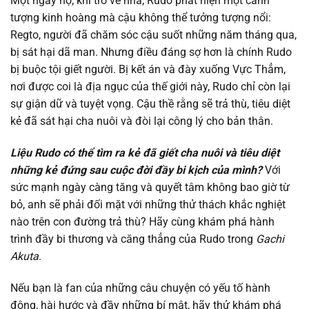
Một ngày nọ, khi trở về nhà, Rudo phát hiện một cảnh
Chapter 149
09/12/2025
tượng kinh hoàng mà cậu không thể tưởng tượng nổi:
Regto, người đã chăm sóc cậu suốt những năm tháng qua,
Chapter 148
10/09/2025
bị sát hại dã man. Nhưng điều đáng sợ hơn là chính Rudo
bị buộc tội giết người. Bị kết án và đày xuống Vực Thẳm,
Chapter 147
02/09/2025
nơi được coi là địa ngục của thế giới này, Rudo chỉ còn lại
sự giận dữ và tuyệt vọng. Cậu thề rằng sẽ trả thù, tiêu diệt
Chapter 146
14/08/2025
kẻ đã sát hại cha nuôi và đòi lại công lý cho bản thân.
Liệu Rudo có thể tìm ra kẻ đã giết cha nuôi và tiêu diệt
Chapter 145
14/08/2025
những kẻ đứng sau cuộc đời đầy bi kịch của mình?
Với
sức mạnh ngày càng tăng và quyết tâm không bao giờ từ
Chapter 144
14/08/2025
bỏ, anh sẽ phải đối mặt với những thử thách khắc nghiệt
nào trên con đường trả thù? Hãy cùng khám phá hành
Chapter 143
14/08/2025
trình đầy bi thương và căng thẳng của Rudo trong
Gachi
Akuta
.
Chapter 142
12/08/2025
Nếu bạn là fan của những câu chuyện có yếu tố hành
Chapter 141
12/08/2025
động, hài hước và đầy những bí mật, hãy thử khám phá