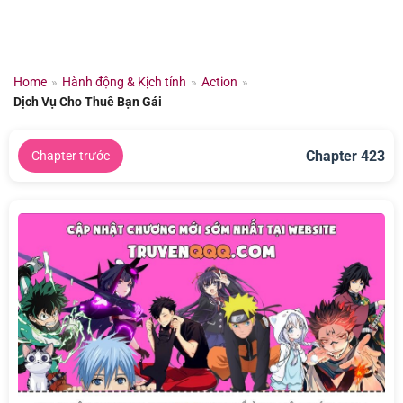
Chuyển
đến
nội
dung
Home
»
Hành động & Kịch tính
»
Action
»
Dịch Vụ Cho Thuê Bạn Gái
Chapter 423
Chapter trước