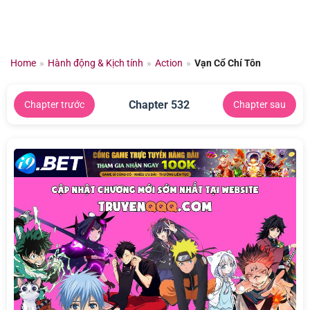
Chuyển
đến
nội
dung
Home
»
Hành động & Kịch tính
»
Action
»
Vạn Cổ Chí Tôn
Chapter 532
Chapter trước
Chapter sau