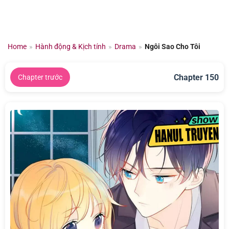
Chuyển
đến
nội
dung
Home
»
Hành động & Kịch tính
»
Drama
»
Ngôi Sao Cho Tôi
Chapter 150
Chapter trước